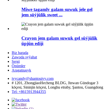
Miwe tagamly galam suwuk jele gel
jem süýjülik sweet ...
Crayon jem galam suwuk gel süýjülik
üpjün ediji
Biz barada
Zawoda syýahat
Sergi
Önümler
Aragatnaşyk
ivycandy@shantouivy.com
# 1201, ZhongjiaoHecheng BLDG, Jinwan Gündogar 3
köçesi, Sininjin köçesi, Longhu etraby, Şantou, Guangdong
Tel: +8615913944355