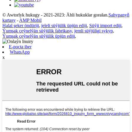
© Awtorlyk hukugy - 2021-2023: Ähli hukuklar goralan.
Sahypanyň
kartasy
-
AMP Mobil
Halal şeker öndüriji
,
jeleli süýjülik üpjün ediji
,
Süýji import ediji
,
Ýumşak çeýnelýän süýjülik fabrikasy
,
jemli süýjüligi sykyp
,
Ýumşak çeýnelýän süýjülik üpjün ediji
,
E-poçta iber
WhatsApp
x