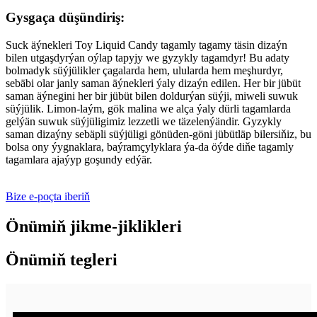
Gysgaça düşündiriş:
Suck äýnekleri Toy Liquid Candy tagamly tagamy täsin dizaýn
bilen utgaşdyrýan oýlap tapyjy we gyzykly tagamdyr! Bu adaty
bolmadyk süýjülikler çagalarda hem, ulularda hem meşhurdyr,
sebäbi olar janly saman äýnekleri ýaly dizaýn edilen. Her bir jübüt
saman äýnegini her bir jübüt bilen doldurýan süýji, miweli suwuk
süýjülik. Limon-laým, gök malina we alça ýaly dürli tagamlarda
gelýän suwuk süýjüligimiz lezzetli we täzelenýändir. Gyzykly
saman dizaýny sebäpli süýjüligi gönüden-göni jübütläp bilersiňiz, bu
bolsa ony ýygnaklara, baýramçylyklara ýa-da öýde diňe tagamly
tagamlara ajaýyp goşundy edýär.
Bize e-poçta iberiň
Önümiň jikme-jiklikleri
Önümiň tegleri