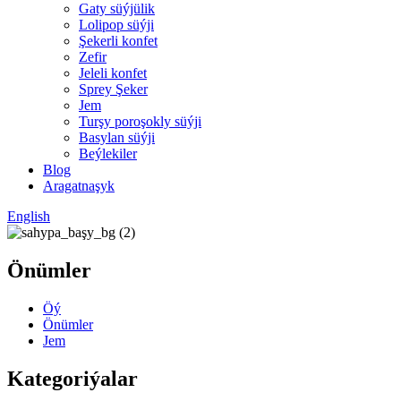
Gaty süýjülik
Lolipop süýji
Şekerli konfet
Zefir
Jeleli konfet
Sprey Şeker
Jem
Turşy poroşokly süýji
Basylan süýji
Beýlekiler
Blog
Aragatnaşyk
English
Önümler
Öý
Önümler
Jem
Kategoriýalar