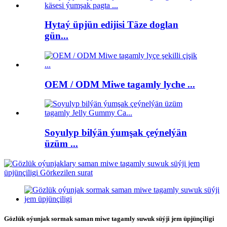
Hytaý üpjün edijisi Täze doglan
gün...
OEM / ODM Miwe tagamly lyche ...
Soyulyp bilýän ýumşak çeýnelýän
üzüm ...
Gözlük oýunjak sormak saman miwe tagamly suwuk süýji jem üpjünçiligi