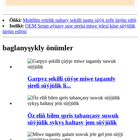
Öňki:
Multfilm ertirlik nahary şekilli pagta süýji zefir üpjün ediji
Indiki:
OEM Şerap aýnasy suw perisi miwe jelesi käse süýjülik
üpjün edijisi
baglanyşykly önümler
Garpyz şekilli çüýşe miwe tagamly
şireli süýjülik li...
Öz eliň bilen şpris tabançasy suwuk
süýjülik sykyş haltasy jem süýjülik