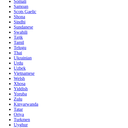
Somali
Samoan
Scots Gaelic
Shona
Sindhi
Sundanese
Swahili
Tajik
Tamil
Telugu
Thai
Ukrainian
Urdu
Uzbek
Vietnamese
Welsh
Xhosa
Yiddish
Yoruba
Zulu
Kinyarwanda
Tatar
Oriya
Turkmen
Uyghur