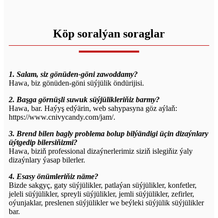
Köp soralýan soraglar
1. Salam, siz gönüden-göni zawoddamy?
Hawa, biz gönüden-göni süýjülik öndürijisi.
2. Başga görnüşli suwuk süýjülikleriňiz barmy?
Hawa, bar. Haýyş edýärin, web sahypasyna göz aýlaň:
https://www.cnivycandy.com/jam/.
3. Brend bilen bagly problema bolup bilýändigi üçin dizaýnlary
üýtgedip bilersiňizmi?
Hawa, biziň professional dizaýnerlerimiz siziň islegiňiz ýaly
dizaýnlary ýasap bilerler.
4. Esasy önümleriňiz näme?
Bizde sakgyç, gaty süýjülikler, patlaýan süýjülikler, konfetler,
jeleli süýjülikler, spreyli süýjülikler, jemli süýjülikler, zefirler,
oýunjaklar, preslenen süýjülikler we beýleki süýjülik süýjülikler
bar.