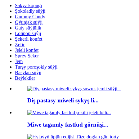
Sakyz köpügi
Şokoladly süýji
Gummy Candy
Oýunjak süýji
Gaty süýjülik
Lolipop süýji
Şekerli konfet
Zefir
Jeleli konfet
Sprey Şeker
Jem
Turşy poroşokly süýji
Basylan süýji
Beýlekiler
Diş pastasy miweli sykyş li...
Miwe tagamly fastfud görnüşi...