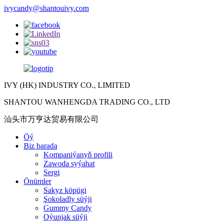
ivycandy@shantouivy.com
IVY (HK) INDUSTRY CO., LIMITED
SHANTOU WANHENGDA TRADING CO., LTD
汕头市万亨达贸易有限公司
Öý
Biz barada
Kompaniýanyň profili
Zawoda syýahat
Sergi
Önümler
Sakyz köpügi
Şokoladly süýji
Gummy Candy
Oýunjak süýji