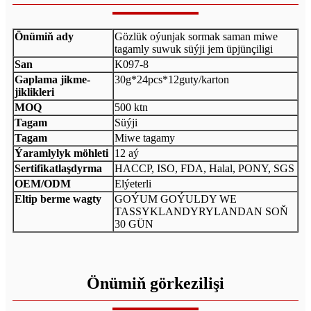
Önümiň ady
Gözlük oýunjak sormak saman miwe
tagamly suwuk süýji jem üpjünçiligi
San
K097-8
Gaplama jikme-
30g*24pcs*12guty/karton
jiklikleri
MOQ
500 ktn
Tagam
Süýji
Tagam
Miwe tagamy
Ýaramlylyk möhleti
12 aý
Sertifikatlaşdyrma
HACCP, ISO, FDA, Halal, PONY, SGS
OEM/ODM
Elýeterli
Eltip berme wagty
GOÝUM GOÝULDY WE
TASSYKLANDYRYLANDAN SOŇ
30 GÜN
Önümiň görkezilişi