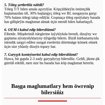
5. Töleg şertleriňiz nähili?
Töleg T/T bilen amala aşyrylýar. Köpçülikleýin önümçilik
başlamazdan öň, 30% başlangyç töleg we BL nusgasyna garşy
70% balans tölegi talap edilýär. Goşmaça töleg opsiýalary barada
has giňişleýin maglumat almak üçin meniň bilen habarlaşyň.
6. OEM-i kabul edip bilersiňizmi?
Elbetde. Müşderiniň isleglerine laýyklykda brendi, dizaýny we
gaplama aýratynlyklaryny üýtgedip bileris. Biziň kärhanamyzda
islendik sargyt edilen sungat eserlerini döretmäge kömek etmek
üçin size yhlasly dizaýn topary bar.
7. Garyşyk konteýnerini kabul edip bilersiňizmi?
Hawa, bir gapda 2-3 zady garyşdyryp bilersiňiz. Geliň, jikme-jik
gürrüň edeliň, men size bu barada has köp maglumat bererin.
Başga maglumatlary hem öwrenip
bilersiňiz