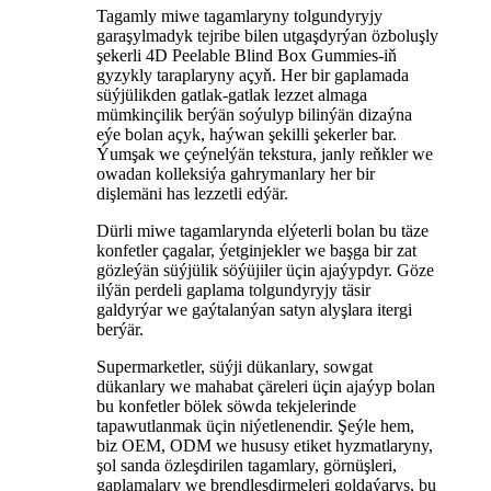
Tagamly miwe tagamlaryny tolgundyryjy
garaşylmadyk tejribe bilen utgaşdyrýan özboluşly
şekerli 4D Peelable Blind Box Gummies-iň
gyzykly taraplaryny açyň. Her bir gaplamada
süýjülikden gatlak-gatlak lezzet almaga
mümkinçilik berýän soýulyp bilinýän dizaýna
eýe bolan açyk, haýwan şekilli şekerler bar.
Ýumşak we çeýnelýän tekstura, janly reňkler we
owadan kolleksiýa gahrymanlary her bir
dişlemäni has lezzetli edýär.
Dürli miwe tagamlarynda elýeterli bolan bu täze
konfetler çagalar, ýetginjekler we başga bir zat
gözleýän süýjülik söýüjiler üçin ajaýypdyr. Göze
ilýän perdeli gaplama tolgundyryjy täsir
galdyrýar we gaýtalanýan satyn alyşlara itergi
berýär.
Supermarketler, süýji dükanlary, sowgat
dükanlary we mahabat çäreleri üçin ajaýyp bolan
bu konfetler bölek söwda tekjelerinde
tapawutlanmak üçin niýetlenendir. Şeýle hem,
biz OEM, ODM we hususy etiket hyzmatlaryny,
şol sanda özleşdirilen tagamlary, görnüşleri,
gaplamalary we brendleşdirmeleri goldaýarys, bu