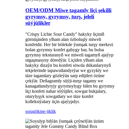
OEM/ODM Miwe tagamly liçi şekilli
gyrymsy, gyrymsy, turş, jeleli
süýjülikler
"Crispy Lichie Sour Candy" hakyky liçiniň
görnüşinden ylham alan özboluşly miweli
konfetdir. Her bir bölekde ýumşak turşy merkezi
bolan gyrymsy konfet gabygy bar, bu bolsa
gyrymsy teksturanyň we miweli tagamyň ajaýyp
utgaşmasyny döredýär. Liçiden ylham alan
hakyky dizaýn bu konfeti söwda dükanlarynyň
tekjelerinde tapawutlandyrýar we gyzykly we
täze tagamlary gözleýän sarp edijileri özüne
çekýär. Deňagramly süýji-turşy tagamy we
kanagatlandyryjy gyrymsylygy bilen bu gyrymsy
liçi konfeti nahar söýüjiler, sowgat bukjalary,
oturylyşyk sowgatlary we täze konfet
kolleksiýalary üçin ajaýypdyr.
sorag
jikme-jiklik