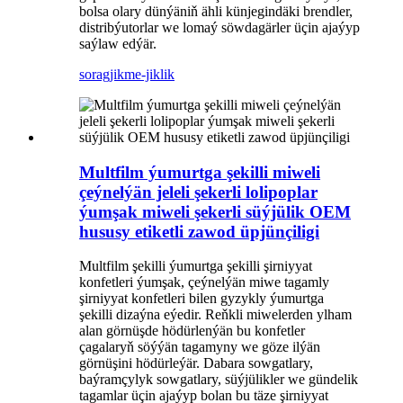
bolsa olary dünýäniň ähli künjegindäki brendler,
distribýutorlar we lomaý söwdagärler üçin ajaýyp
saýlaw edýär.
sorag
jikme-jiklik
Multfilm ýumurtga şekilli miweli
çeýnelýän jeleli şekerli lolipoplar
ýumşak miweli şekerli süýjülik OEM
hususy etiketli zawod üpjünçiligi
Multfilm şekilli ýumurtga şekilli şirniyyat
konfetleri ýumşak, çeýnelýän miwe tagamly
şirniyyat konfetleri bilen gyzykly ýumurtga
şekilli dizaýna eýedir. Reňkli miwelerden ylham
alan görnüşde hödürlenýän bu konfetler
çagalaryň söýýän tagamyny we göze ilýän
görnüşini hödürleýär. Dabara sowgatlary,
baýramçylyk sowgatlary, süýjülikler we gündelik
tagamlar üçin ajaýyp bolan bu täze şirniyyat