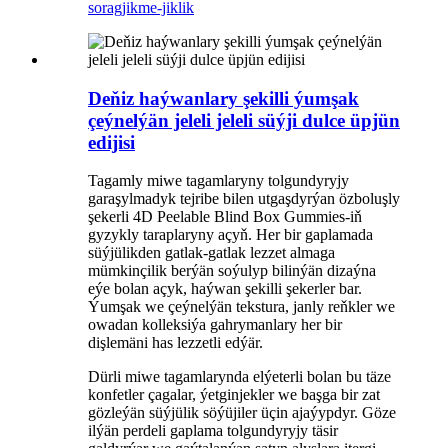
sorag
jikme-jiklik
Deňiz haýwanlary şekilli ýumşak
çeýnelýän jeleli jeleli süýji dulce üpjün
edijisi
Tagamly miwe tagamlaryny tolgundyryjy
garaşylmadyk tejribe bilen utgaşdyrýan özboluşly
şekerli 4D Peelable Blind Box Gummies-iň
gyzykly taraplaryny açyň. Her bir gaplamada
süýjülikden gatlak-gatlak lezzet almaga
mümkinçilik berýän soýulyp bilinýän dizaýna
eýe bolan açyk, haýwan şekilli şekerler bar.
Ýumşak we çeýnelýän tekstura, janly reňkler we
owadan kolleksiýa gahrymanlary her bir
dişlemäni has lezzetli edýär.
Dürli miwe tagamlarynda elýeterli bolan bu täze
konfetler çagalar, ýetginjekler we başga bir zat
gözleýän süýjülik söýüjiler üçin ajaýypdyr. Göze
ilýän perdeli gaplama tolgundyryjy täsir