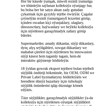
Her bir käsede ýumşak, miweli rezinli ýumurtga
we tötänleýin saýlanan kolleksiýa oýunjagy bar,
bu bolsa her bir satyn alnan zady gutudan
çykarmak üçin gyzykly tejribe öwürýär. Çagalar
çeýnelýän rezinli ýumurtganyň lezzetini görüp,
içinden owadan kiçi oýunjaklary, ulaglary,
dinozawrlary, haýwanlary we beýleki kolleksiýa
üçin niýetlenen garaşylmadyk zatlary görüp
bilerler.
Supermarketler, amatly dükanlar, süýji dükanlary,
dynç alyş seýilgähleri, sowgat dükanlary we
mahabat çäreleri üçin niýetlenen bu innowasion
süýji käsesi hem tagamly tagam, hem-de
interaktiw güýmenje hödürleýär.
18 ýyldan gowrak eksport tejribesi bolan tejribeli
süýjülik öndüriji hökmünde, biz OEM, ODM we
Private Label hyzmatlaryny hödürleýäris we
brendlere dünýä bazarlary üçin özboluşly
süýjülik önümlerini işläp düzmäge kömek
edýäris.
Täze süýjülikler, garaşylmadyk süýjülikler ýa-da
kolleksiýa üçin niýetlenen oýunjak süýjülikleri