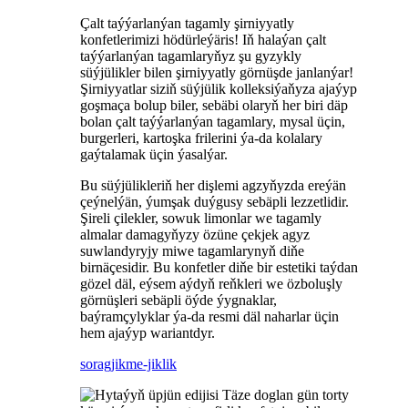
Çalt taýýarlanýan tagamly şirniyyatly
konfetlerimizi hödürleýäris! Iň halaýan çalt
taýýarlanýan tagamlaryňyz şu gyzykly
süýjülikler bilen şirniyyatly görnüşde janlanýar!
Şirniyyatlar siziň süýjülik kolleksiýaňyza ajaýyp
goşmaça bolup biler, sebäbi olaryň her biri däp
bolan çalt taýýarlanýan tagamlary, mysal üçin,
burgerleri, kartoşka frilerini ýa-da kolalary
gaýtalamak üçin ýasalýar.
Bu süýjülikleriň her dişlemi agzyňyzda ereýän
çeýnelýän, ýumşak duýgusy sebäpli lezzetlidir.
Şireli çilekler, sowuk limonlar we tagamly
almalar damagyňyzy özüne çekjek agyz
suwlandyryjy miwe tagamlarynyň diňe
birnäçesidir. Bu konfetler diňe bir estetiki taýdan
gözel däl, eýsem aýdyň reňkleri we özboluşly
görnüşleri sebäpli öýde ýygnaklar,
baýramçylyklar ýa-da resmi däl naharlar üçin
hem ajaýyp wariantdyr.
sorag
jikme-jiklik