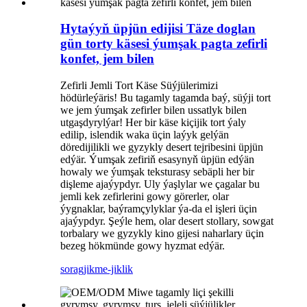
Hytaýyň üpjün edijisi Täze doglan
gün torty käsesi ýumşak pagta zefirli
konfet, jem bilen
Zefirli Jemli Tort Käse Süýjülerimizi
hödürleýäris! Bu tagamly tagamda baý, süýji tort
we jem ýumşak zefirler bilen ussatlyk bilen
utgaşdyrylýar! Her bir käse kiçijik tort ýaly
edilip, islendik waka üçin laýyk gelýän
döredijilikli we gyzykly desert tejribesini üpjün
edýär. Ýumşak zefiriň esasynyň üpjün edýän
howaly we ýumşak teksturasy sebäpli her bir
dişleme ajaýypdyr. Uly ýaşlylar we çagalar bu
jemli kek zefirlerini gowy görerler, olar
ýygnaklar, baýramçylyklar ýa-da el işleri üçin
ajaýypdyr. Şeýle hem, olar desert stollary, sowgat
torbalary we gyzykly kino gijesi naharlary üçin
bezeg hökmünde gowy hyzmat edýär.
sorag
jikme-jiklik