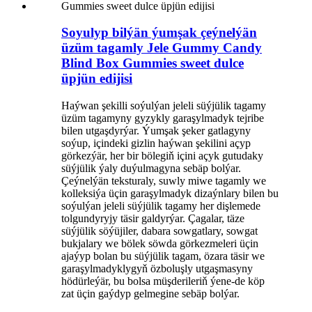
Soyulyp bilýän ýumşak çeýnelýän
üzüm tagamly Jele Gummy Candy
Blind Box Gummies sweet dulce
üpjün edijisi
Haýwan şekilli soýulýan jeleli süýjülik tagamy
üzüm tagamyny gyzykly garaşylmadyk tejribe
bilen utgaşdyrýar. Ýumşak şeker gatlagyny
soýup, içindeki gizlin haýwan şekilini açyp
görkezýär, her bir bölegiň içini açyk gutudaky
süýjülik ýaly duýulmagyna sebäp bolýar.
Çeýnelýän teksturaly, suwly miwe tagamly we
kolleksiýa üçin garaşylmadyk dizaýnlary bilen bu
soýulýan jeleli süýjülik tagamy her dişlemede
tolgundyryjy täsir galdyrýar. Çagalar, täze
süýjülik söýüjiler, dabara sowgatlary, sowgat
bukjalary we bölek söwda görkezmeleri üçin
ajaýyp bolan bu süýjülik tagam, özara täsir we
garaşylmadyklygyň özboluşly utgaşmasyny
hödürleýär, bu bolsa müşderileriň ýene-de köp
zat üçin gaýdyp gelmegine sebäp bolýar.