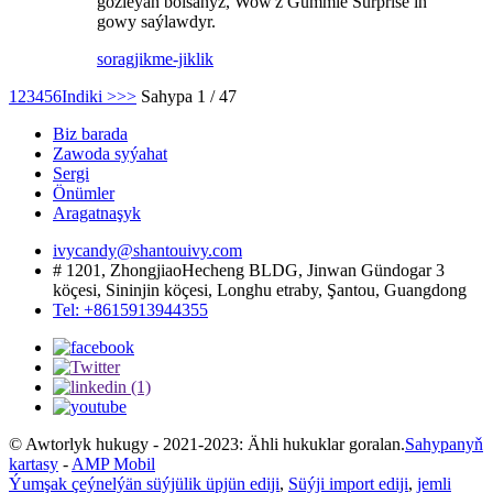
gözleýän bolsaňyz, Wow'z Gummie Surprise iň
gowy saýlawdyr.
sorag
jikme-jiklik
1
2
3
4
5
6
Indiki >
>>
Sahypa 1 / 47
Biz barada
Zawoda syýahat
Sergi
Önümler
Aragatnaşyk
ivycandy@shantouivy.com
# 1201, ZhongjiaoHecheng BLDG, Jinwan Gündogar 3
köçesi, Sininjin köçesi, Longhu etraby, Şantou, Guangdong
Tel: +8615913944355
© Awtorlyk hukugy - 2021-2023: Ähli hukuklar goralan.
Sahypanyň
kartasy
-
AMP Mobil
Ýumşak çeýnelýän süýjülik üpjün ediji
,
Süýji import ediji
,
jemli