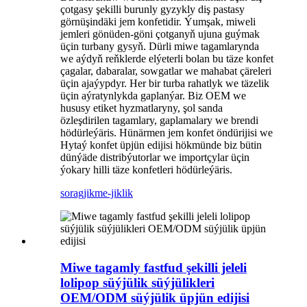
çotgasy şekilli burunly gyzykly diş pastasy
görnüşindäki jem konfetidir. Ýumşak, miweli
jemleri gönüden-göni çotganyň ujuna guýmak
üçin turbany gysyň. Dürli miwe tagamlarynda
we aýdyň reňklerde elýeterli bolan bu täze konfet
çagalar, dabaralar, sowgatlar we mahabat çäreleri
üçin ajaýypdyr. Her bir turba rahatlyk we täzelik
üçin aýratynlykda gaplanýar. Biz OEM we
hususy etiket hyzmatlaryny, şol sanda
özleşdirilen tagamlary, gaplamalary we brendi
hödürleýäris. Hünärmen jem konfet öndürijisi we
Hytaý konfet üpjün edijisi hökmünde biz bütin
dünýäde distribýutorlar we importçylar üçin
ýokary hilli täze konfetleri hödürleýäris.
sorag
jikme-jiklik
Miwe tagamly fastfud şekilli jeleli
lolipop süýjülik süýjülikleri
OEM/ODM süýjülik üpjün edijisi