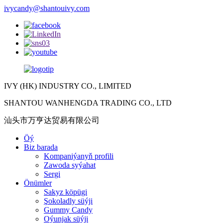
ivycandy@shantouivy.com
IVY (HK) INDUSTRY CO., LIMITED
SHANTOU WANHENGDA TRADING CO., LTD
汕头市万亨达贸易有限公司
Öý
Biz barada
Kompaniýanyň profili
Zawoda syýahat
Sergi
Önümler
Sakyz köpügi
Şokoladly süýji
Gummy Candy
Oýunjak süýji