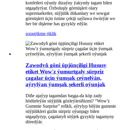
konfetleri oýunly dizaýny ýakymly tagam bilen
utgaşdyrýar. Özboluşly görnüşleri olary
supermarketler, süýjülik dükanlary we sowgat
görnüşleri üçin özüne çekiji saýlawa öwürýär we
her bir dişleme has gyzykly edýär.
sorag
jikme-jiklik
Zawodyň göni üpjünçiligi Hususy
etiket Wow'z ýumurtgaly sürpriz
çagalar üçin ýumşak çeýnelýän,
aýrylýan ýumşak şekerli oýunjak
Diňe ajaýyp tagamdan başga-da köp zady
hödürleýän süýjülik gözleýärsiňizmi? “Wow'z
Gummie Surprise” reňkli, aýrylyp bilýän gummie
süýjülikleri gizlin sürpriz oýunjagy bilen
utgaşdyryp, çagalaryň söýjek gyzykly tagamyny
döredýär.