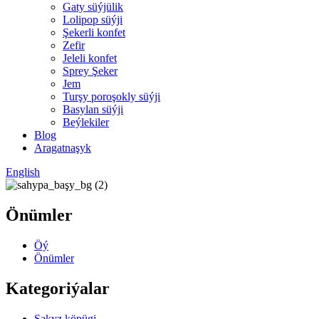
Gaty süýjülik
Lolipop süýji
Şekerli konfet
Zefir
Jeleli konfet
Sprey Şeker
Jem
Turşy poroşokly süýji
Basylan süýji
Beýlekiler
Blog
Aragatnaşyk
English
Önümler
Öý
Önümler
Kategoriýalar
Sakyz köpügi