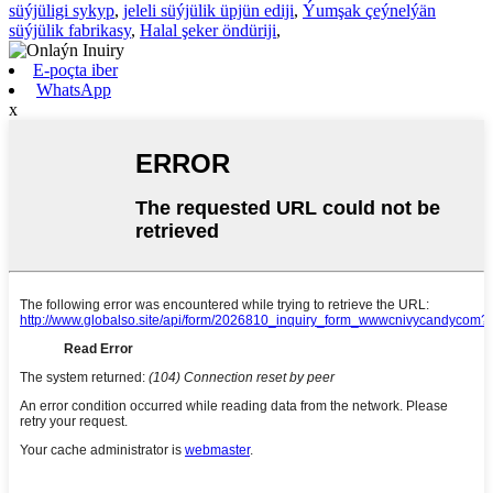
süýjüligi sykyp
,
jeleli süýjülik üpjün ediji
,
Ýumşak çeýnelýän
süýjülik fabrikasy
,
Halal şeker öndüriji
,
E-poçta iber
WhatsApp
x