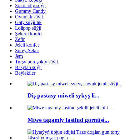
Şokoladly süýji
Gummy Candy
Oýunjak süýji
Gaty süýjülik
Lolipop süýji
Şekerli konfet
Zefir
Jeleli konfet
Sprey Şeker
Jem
Turşy poroşokly süýji
Basylan süýji
Beýlekiler
Diş pastasy miweli sykyş li...
Miwe tagamly fastfud görnüşi...