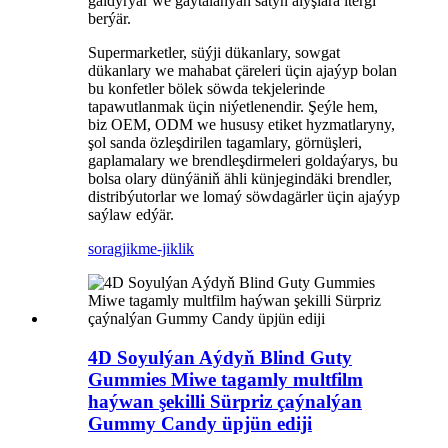
galdyrýar we gaýtalanýan satyn alyşlara itergi
berýär.
Supermarketler, süýji dükanlary, sowgat
dükanlary we mahabat çäreleri üçin ajaýyp bolan
bu konfetler bölek söwda tekjelerinde
tapawutlanmak üçin niýetlenendir. Şeýle hem,
biz OEM, ODM we hususy etiket hyzmatlaryny,
şol sanda özleşdirilen tagamlary, görnüşleri,
gaplamalary we brendleşdirmeleri goldaýarys, bu
bolsa olary dünýäniň ähli künjegindäki brendler,
distribýutorlar we lomaý söwdagärler üçin ajaýyp
saýlaw edýär.
sorag
jikme-jiklik
4D Soyulýan Aýdyň Blind Guty
Gummies Miwe tagamly multfilm
haýwan şekilli Sürpriz çaýnalýan
Gummy Candy üpjün ediji