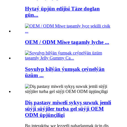
Hytaý üpjün edijisi Täze doglan
gün...
OEM / ODM Miwe tagamly lyche ...
Soyulyp bilýän ýumşak çeýnelýän
üzüm ...
Diş pastasy miweli sykyş suwuk jemli
süýji süýjiler turba gel süýji OEM
ODM üpjünçiligi
Bu interaktiw we lezzetli naharlanmak üçin diş