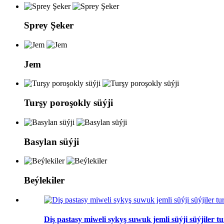
Sprey Şeker
Jem
Turşy poroşokly süýji
Basylan süýji
Beýlekiler
Diş pastasy miweli sykyş suwuk jemli süýji süýjiler