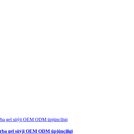
 turba gel süýji OEM ODM üpjünçiligi