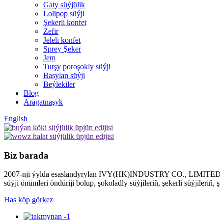
Gaty süýjülik
Lolipop süýji
Şekerli konfet
Zefir
Jeleli konfet
Sprey Şeker
Jem
Turşy poroşokly süýji
Basylan süýji
Beýlekiler
Blog
Aragatnaşyk
English
Biz barada
2007-nji ýylda esaslandyrylan IVY(HK)INDUSTRY CO., LIMITED
süýji önümleri öndüriji bolup, şokoladly süýjileriň, şekerli süýjileri
Has köp görkez