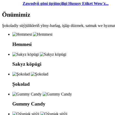
Zawodyň göni üpjünçiligi Hususy Etiket Wow'z...
Önümimiz
Şokoladly süýjülikleriň ylmy-barlag, işläp düzmek, satmak we hyzmat 
Hemmesi
Sakyz köpügi
Şokolad
Gummy Candy