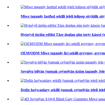
Miwe tagamly fastfud şekilli jeleli lolipop süýjülik 
Hytaýyň üpjün edijisi Täze doglan gün torty käsesi ýu
OEM/ODM Miwe tagamly liçi şekilli gyrymsy, gyrymsy, 
Soyulyp bilýän ýumşak çeýnelýän üzüm tagamly Jel
Deňiz haýwanlary şekilli ýumşak çeýnelýän jeleli jeleli