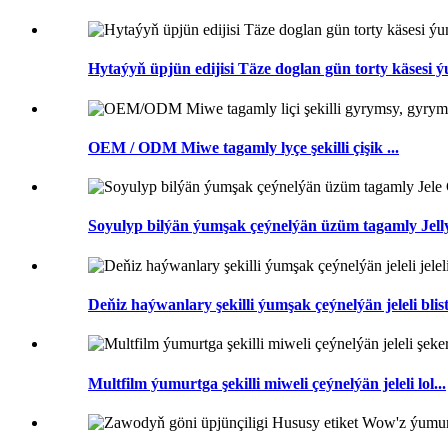
Hytaýyň üpjün edijisi Täze doglan gün torty käsesi ý
OEM / ODM Miwe tagamly lyçe şekilli çişik ...
Soyulyp bilýän ýumşak çeýnelýän üzüm tagamly Jel
Deňiz haýwanlary şekilli ýumşak çeýnelýän jeleli bliste
Multfilm ýumurtga şekilli miweli çeýnelýän jeleli lol...