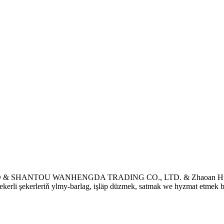
 & SHANTOU WANHENGDA TRADING CO., LTD. & Zhaoan Huazhijie F
ň, şekerli şekerleriň ylmy-barlag, işläp düzmek, satmak we hyzmat etmek b