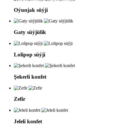
Oýunjak süýji
Gaty süýjülik
Lolipop süýji
Şekerli konfet
Zefir
Jeleli konfet