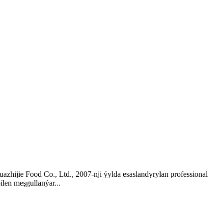
ood Co., Ltd., 2007-nji ýylda esaslandyrylan professional
ilen meşgullanýar...