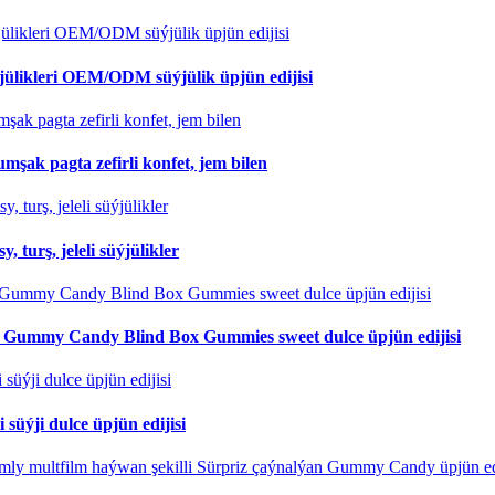
süýjülikleri OEM/ODM süýjülik üpjün edijisi
mşak pagta zefirli konfet, jem bilen
turş, jeleli süýjülikler
e Gummy Candy Blind Box Gummies sweet dulce üpjün edijisi
 süýji dulce üpjün edijisi