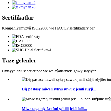
Sertifikatlar
Kompaniýamyzyň ISO22000 we HACCP sertifikatlary bar
Täze gelenler
Hytaýyň ähli şäherlerinde we welaýatlarynda gowy satylýar
Diş pastasy miweli sykyş suwuk jemli süýji...
Miwe tagamly fastfud şekilli jeleli lolli...