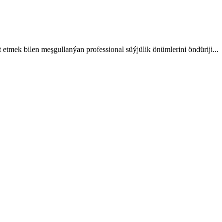
etmek bilen meşgullanýan professional süýjülik önümlerini öndüriji...