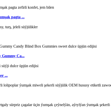
umşak pagta ...
ly Gummy Ca...
r ...