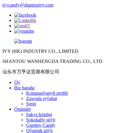
ivycandy@shantouivy.com
IVY (HK) INDUSTRY CO., LIMITED
SHANTOU WANHENGDA TRADING CO., LTD
汕头市万亨达贸易有限公司
Öý
Biz barada
Kompaniýanyň profili
Zawoda syýahat
Sergi
Önümler
Sakyz köpügi
Şokoladly süýji
Gummy Candy
Oýunjak süýji