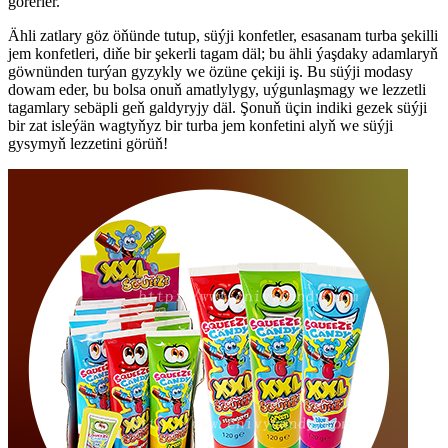
görerler.
Ähli zatlary göz öňünde tutup, süýji konfetler, esasanam turba şekilli
jem konfetleri, diňe bir şekerli tagam däl; bu ähli ýaşdaky adamlaryň
göwnünden turýan gyzykly we özüne çekiji iş. Bu süýji modasy
dowam eder, bu bolsa onuň amatlylygy, uýgunlaşmagy we lezzetli
tagamlary sebäpli geň galdyryjy däl. Şonuň üçin indiki gezek süýji
bir zat isleýän wagtyňyz bir turba jem konfetini alyň we süýji
gysymyň lezzetini görüň!