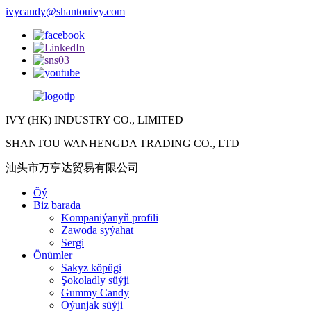
ivycandy@shantouivy.com
IVY (HK) INDUSTRY CO., LIMITED
SHANTOU WANHENGDA TRADING CO., LTD
汕头市万亨达贸易有限公司
Öý
Biz barada
Kompaniýanyň profili
Zawoda syýahat
Sergi
Önümler
Sakyz köpügi
Şokoladly süýji
Gummy Candy
Oýunjak süýji