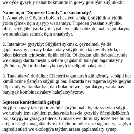
we öýde gyzykly nahar hökmünde iň gowy görülýän süýjülikdir.
Näme üçin "Squeeze Candy"-ni saýlamaly?
1. Amatlylyk: Göçürip bolýan häsiýeti sebäpli, süýjülik süýjülik
ýolda iýmek üçin ajaýyp wariantdyr. Tüpeden ýasalan süýjülik,
ofise, seýilgähe ýa-da ýol syýahatyna äkitseňiz-de, nahar gutularyna
we sumkalara salmak üçin amatlydyr.
2. Interaktiw gyzykly: Süýjileri sykmak, çeýnelmeli ýa-da
gaplamasyny açmaly bolan adaty süýjilerden tapawutlylykda, el
bilen işlemek tejribesini üpjün edýär. Ol doglan gün dabaralarynda
we duşuşyklarda meşhur, sebäbi çagalar iň halaýan tagamlaryny
gönüden-göni turbadan sykmagyň täzeligini halaýarlar.
3. Tagamlaryň dürlüligi: Elýeterli tagamlaryň giň görnüşi sebäpli her
kimiň özüne ýaraýan süýjüligi bar. Bazarda her tagama laýyk gelýän
köp sanly wariantlar bar, däp bolan miwe tagamlaryny ýa-da has
batyrgaý kombinasiýalary halaýarsyňyzmy.
Squeeze konfetleriniň geljegi
Süýji senagaty täze pikirleri öňe sürýän mahaly, biz sykylan süýji
we turbaly jem süýjileri pudagynda has-da gyzykly öňegidişlikleriň
boljakdygyna garaşyp bileris. Günäsiz we durnukly lezzetlere bolan
artýan islegi kanagatlandyrmak üçin brendler täze tagamlary, sagdyn
ingredientleri we ekologiýa taýdan arassa gaplamalary synap