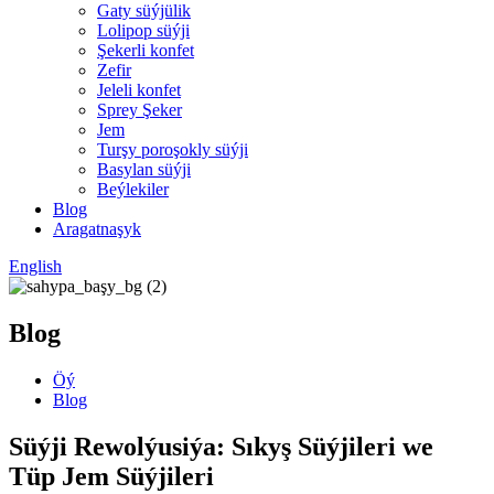
Gaty süýjülik
Lolipop süýji
Şekerli konfet
Zefir
Jeleli konfet
Sprey Şeker
Jem
Turşy poroşokly süýji
Basylan süýji
Beýlekiler
Blog
Aragatnaşyk
English
Blog
Öý
Blog
Süýji Rewolýusiýa: Sıkyş Süýjileri we
Tüp Jem Süýjileri