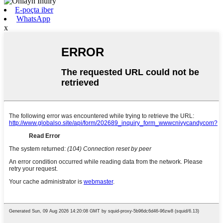
E-poçta iber
WhatsApp
x