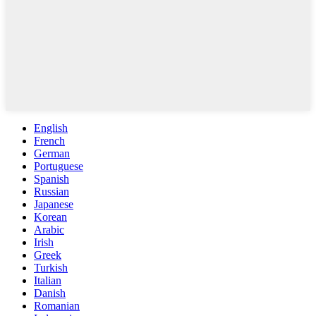
English
French
German
Portuguese
Spanish
Russian
Japanese
Korean
Arabic
Irish
Greek
Turkish
Italian
Danish
Romanian