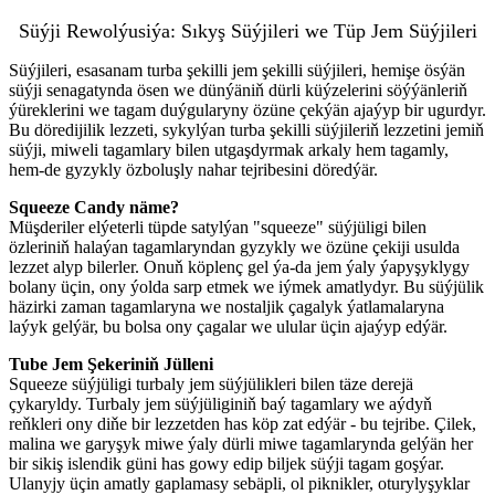
Süýji Rewolýusiýa: Sıkyş Süýjileri we Tüp Jem Süýjileri
Süýjileri, esasanam turba şekilli jem şekilli süýjileri, hemişe ösýän
süýji senagatynda ösen we dünýäniň dürli küýzelerini söýýänleriň
ýüreklerini we tagam duýgularyny özüne çekýän ajaýyp bir ugurdyr.
Bu döredijilik lezzeti, sykylýan turba şekilli süýjileriň lezzetini jemiň
süýji, miweli tagamlary bilen utgaşdyrmak arkaly hem tagamly,
hem-de gyzykly özboluşly nahar tejribesini döredýär.
Squeeze Candy näme?
Müşderiler elýeterli tüpde satylýan "squeeze" süýjüligi bilen
özleriniň halaýan tagamlaryndan gyzykly we özüne çekiji usulda
lezzet alyp bilerler. Onuň köplenç gel ýa-da jem ýaly ýapyşyklygy
bolany üçin, ony ýolda sarp etmek we iýmek amatlydyr. Bu süýjülik
häzirki zaman tagamlaryna we nostaljik çagalyk ýatlamalaryna
laýyk gelýär, bu bolsa ony çagalar we ulular üçin ajaýyp edýär.
Tube Jem Şekeriniň Jülleni
Squeeze süýjüligi turbaly jem süýjülikleri bilen täze derejä
çykaryldy. Turbaly jem süýjüliginiň baý tagamlary we aýdyň
reňkleri ony diňe bir lezzetden has köp zat edýär - bu tejribe. Çilek,
malina we garyşyk miwe ýaly dürli miwe tagamlarynda gelýän her
bir sikiş islendik güni has gowy edip biljek süýji tagam goşýar.
Ulanyjy üçin amatly gaplamasy sebäpli, ol piknikler, oturylyşyklar