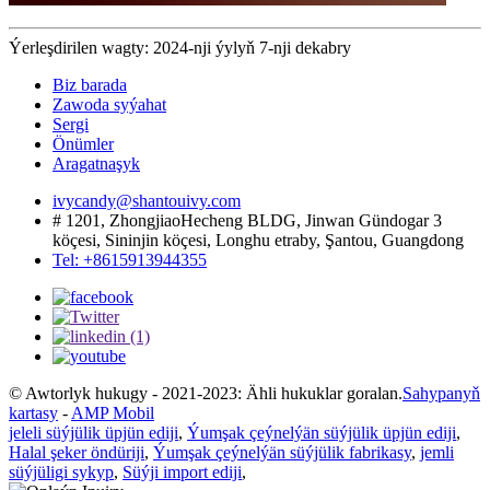
Ýerleşdirilen wagty: 2024-nji ýylyň 7-nji dekabry
Biz barada
Zawoda syýahat
Sergi
Önümler
Aragatnaşyk
ivycandy@shantouivy.com
# 1201, ZhongjiaoHecheng BLDG, Jinwan Gündogar 3
köçesi, Sininjin köçesi, Longhu etraby, Şantou, Guangdong
Tel: +8615913944355
© Awtorlyk hukugy - 2021-2023: Ähli hukuklar goralan.
Sahypanyň
kartasy
-
AMP Mobil
jeleli süýjülik üpjün ediji
,
Ýumşak çeýnelýän süýjülik üpjün ediji
,
Halal şeker öndüriji
,
Ýumşak çeýnelýän süýjülik fabrikasy
,
jemli
süýjüligi sykyp
,
Süýji import ediji
,