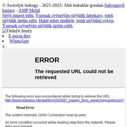
© Awtorlyk hukugy - 2021-2023: Ähli hukuklar goralan.
Sahypanyň
kartasy
-
AMP Mobil
Süýji import ediji
,
Ýumşak çeýnelýän süýjülik fabrikasy
,
jeleli
süýjülik üpjün ediji
,
Halal şeker öndüriji
,
jemli süýjüligi sykyp
,
Ýumşak çeýnelýän süýjülik üpjün ediji
,
E-poçta iber
WhatsApp
x