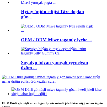
Hytaý üpjün edijisi Täze doglan
gün...
OEM / ODM Miwe tagamly lyche ...
Soyulyp bilýän ýumşak çeýnelýän
üzüm ...
OEM Dürli görnüşli miwe tagamly göz miweli jeleli käse süýji nahar üpjün
edijisi