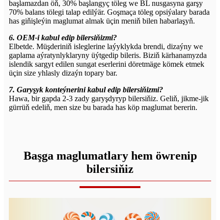
başlamazdan öň, 30% başlangyç töleg we BL nusgasyna garşy
70% balans tölegi talap edilýär. Goşmaça töleg opsiýalary barada
has giňişleýin maglumat almak üçin meniň bilen habarlaşyň.
6. OEM-i kabul edip bilersiňizmi?
Elbetde. Müşderiniň isleglerine laýyklykda brendi, dizaýny we
gaplama aýratynlyklaryny üýtgedip bileris. Biziň kärhanamyzda
islendik sargyt edilen sungat eserlerini döretmäge kömek etmek
üçin size yhlasly dizaýn topary bar.
7. Garyşyk konteýnerini kabul edip bilersiňizmi?
Hawa, bir gapda 2-3 zady garyşdyryp bilersiňiz. Geliň, jikme-jik
gürrüň edeliň, men size bu barada has köp maglumat bererin.
Başga maglumatlary hem öwrenip
bilersiňiz