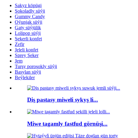
Sakyz köpügi
Şokoladly süýji
Gummy Candy
Oýunjak süýji
Gaty süýjülik
Lolipop süýji
Şekerli konfet
Zefir
Jeleli konfet
Sprey Şeker
Jem
Turşy poroşokly süýji
Basylan süýji
Beýlekiler
Diş pastasy miweli sykyş li...
Miwe tagamly fastfud görnüşi...