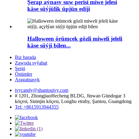
Şerap aýnasy suw perisi miwe jelesi
käse süýjülik üpjün ediji
Halloween örümcek gözli miweli jeleli
käse süýji bilen...
Biz barada
Zawoda syýahat
Sergi
Önümler
Aragatnaşyk
ivycandy@shantouivy.com
# 1201, ZhongjiaoHecheng BLDG, Jinwan Gündogar 3
köçesi, Sininjin köçesi, Longhu etraby, Şantou, Guangdong
Tel: +8615913944355