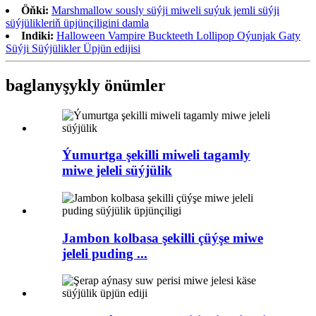
Öňki:
Marshmallow sously süýji miweli suýuk jemli süýji
süýjülikleriň üpjünçiligini damla
Indiki:
Halloween Vampire Buckteeth Lollipop Oýunjak Gaty
Süýji Süýjülikler Üpjün edijisi
baglanyşykly önümler
Ýumurtga şekilli miweli tagamly
miwe jeleli süýjülik
Jambon kolbasa şekilli çüýşe miwe
jeleli puding ...