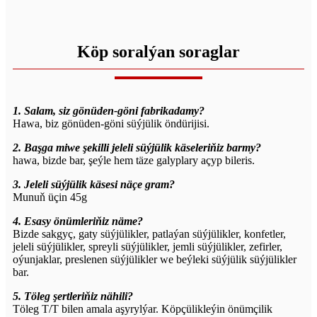
Köp soralýan soraglar
1. Salam, siz gönüden-göni fabrikadamy?
Hawa, biz gönüden-göni süýjülik öndürijisi.
2. Başga miwe şekilli jeleli süýjülik käseleriňiz barmy?
hawa, bizde bar, şeýle hem täze galyplary açyp bileris.
3. Jeleli süýjülik käsesi näçe gram?
Munuň üçin 45g
4. Esasy önümleriňiz näme?
Bizde sakgyç, gaty süýjülikler, patlaýan süýjülikler, konfetler,
jeleli süýjülikler, spreyli süýjülikler, jemli süýjülikler, zefirler,
oýunjaklar, preslenen süýjülikler we beýleki süýjülik süýjülikler
bar.
5. Töleg şertleriňiz nähili?
Töleg T/T bilen amala aşyrylýar. Köpçülikleýin önümçilik