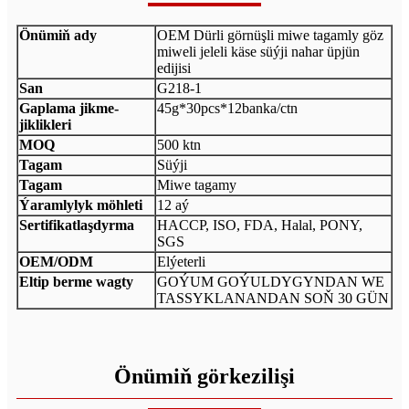
Önümiň ady
OEM Dürli görnüşli miwe tagamly göz
miweli jeleli käse süýji nahar üpjün
edijisi
San
G218-1
Gaplama jikme-
45g*30pcs*12banka/ctn
jiklikleri
MOQ
500 ktn
Tagam
Süýji
Tagam
Miwe tagamy
Ýaramlylyk möhleti
12 aý
Sertifikatlaşdyrma
HACCP, ISO, FDA, Halal, PONY,
SGS
OEM/ODM
Elýeterli
Eltip berme wagty
GOÝUM GOÝULDYGYNDAN WE
TASSYKLANANDAN SOŇ 30 GÜN
Önümiň görkezilişi