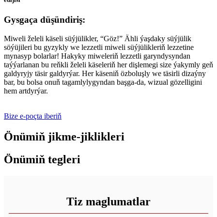
Gysgaça düşündiriş:
Miweli želeli käseli süýjülikler, “Göz!” Ähli ýaşdaky süýjülik
söýüjileri bu gyzykly we lezzetli miweli süýjülikleriň lezzetine
mynasyp bolarlar! Hakyky miweleriň lezzetli garyndysyndan
taýýarlanan bu reňkli želeli käseleriň her dişlemegi size ýakymly geň
galdyryjy täsir galdyrýar. Her käseniň özboluşly we täsirli dizaýny
bar, bu bolsa onuň tagamlylygyndan başga-da, wizual gözelligini
hem artdyrýar.
Bize e-poçta iberiň
Önümiň jikme-jiklikleri
Önümiň tegleri
Tiz maglumatlar