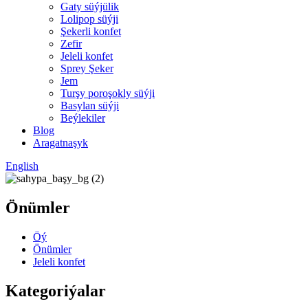
Gaty süýjülik
Lolipop süýji
Şekerli konfet
Zefir
Jeleli konfet
Sprey Şeker
Jem
Turşy poroşokly süýji
Basylan süýji
Beýlekiler
Blog
Aragatnaşyk
English
Önümler
Öý
Önümler
Jeleli konfet
Kategoriýalar