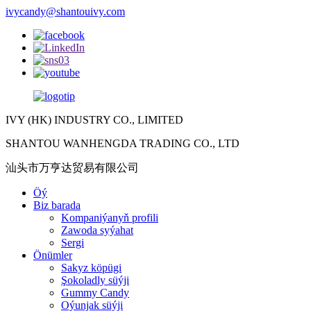
ivycandy@shantouivy.com
IVY (HK) INDUSTRY CO., LIMITED
SHANTOU WANHENGDA TRADING CO., LTD
汕头市万亨达贸易有限公司
Öý
Biz barada
Kompaniýanyň profili
Zawoda syýahat
Sergi
Önümler
Sakyz köpügi
Şokoladly süýji
Gummy Candy
Oýunjak süýji