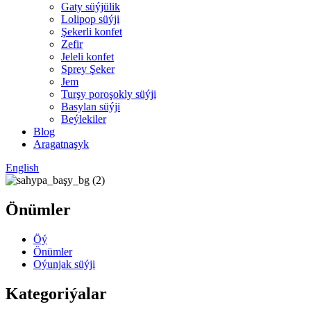
Gaty süýjülik
Lolipop süýji
Şekerli konfet
Zefir
Jeleli konfet
Sprey Şeker
Jem
Turşy poroşokly süýji
Basylan süýji
Beýlekiler
Blog
Aragatnaşyk
English
Önümler
Öý
Önümler
Oýunjak süýji
Kategoriýalar