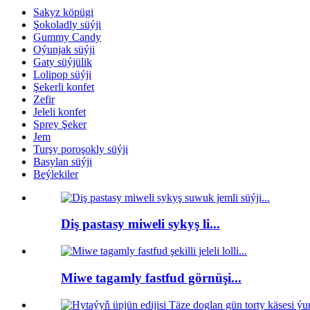
Sakyz köpügi
Şokoladly süýji
Gummy Candy
Oýunjak süýji
Gaty süýjülik
Lolipop süýji
Şekerli konfet
Zefir
Jeleli konfet
Sprey Şeker
Jem
Turşy poroşokly süýji
Basylan süýji
Beýlekiler
Diş pastasy miweli sykyş li...
Miwe tagamly fastfud görnüşi...