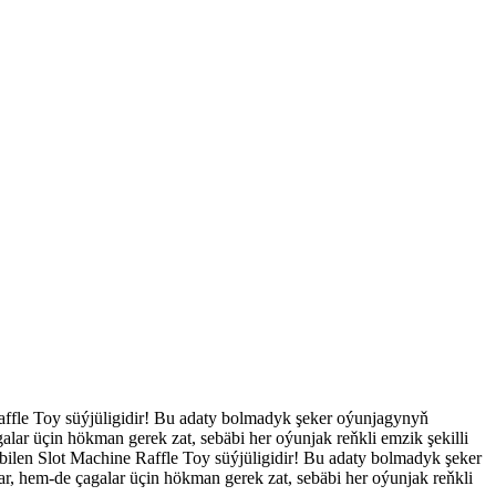
 Raffle Toy süýjüligidir! Bu adaty bolmadyk şeker oýunjagynyň
lar üçin hökman gerek zat, sebäbi her oýunjak reňkli emzik şekilli
ik bilen Slot Machine Raffle Toy süýjüligidir! Bu adaty bolmadyk şeker
, hem-de çagalar üçin hökman gerek zat, sebäbi her oýunjak reňkli