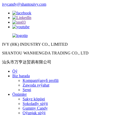
ivycandy@shantouivy.com
IVY (HK) INDUSTRY CO., LIMITED
SHANTOU WANHENGDA TRADING CO., LTD
汕头市万亨达贸易有限公司
Öý
Biz barada
Kompaniýanyň profili
Zawoda syýahat
Sergi
Önümler
Sakyz köpügi
Şokoladly süýji
Gummy Candy
Oýunjak süýji