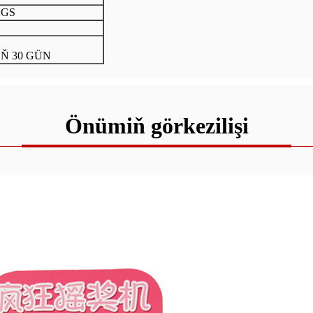
SGS
Ň 30 GÜN
Önümiň görkezilişi