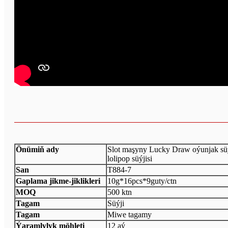
Önümiň ady
Slot maşyny Lucky Draw oýunjak süýj
lolipop süýjisi
San
T884-7
Gaplama jikme-jiklikleri
10g*16pcs*9guty/ctn
MOQ
500 ktn
Tagam
Süýji
Tagam
Miwe tagamy
Ýaramlylyk möhleti
12 aý