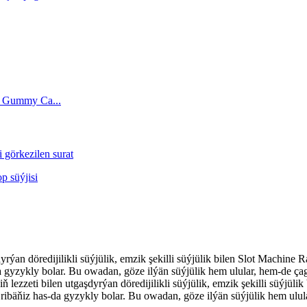
rýan döredijilikli süýjülik, emzik şekilli süýjülik bilen Slot Machine
gyzykly bolar. Bu owadan, göze ilýän süýjülik hem ulular, hem-de çaga
 lezzeti bilen utgaşdyrýan döredijilikli süýjülik, emzik şekilli süýjül
bäňiz has-da gyzykly bolar. Bu owadan, göze ilýän süýjülik hem ulular