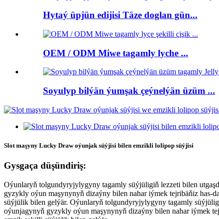
Hytaý üpjün edijisi Täze doglan gün...
OEM / ODM Miwe tagamly lyche ...
Soyulyp bilýän ýumşak çeýnelýän üzüm ...
Slot maşyny Lucky Draw oýunjak süýjisi bilen emzikli lolipop süýjisi
Gysgaça düşündiriş:
Oýunlaryň tolgundyryjylygyny tagamly süýjüligiň lezzeti bilen utgaşdy
gyzykly oýun maşynynyň dizaýny bilen nahar iýmek tejribäňiz has-da 
süýjülik bilen gelýär. Oýunlaryň tolgundyryjylygyny tagamly süýjüligiň
oýunjagynyň gyzykly oýun maşynynyň dizaýny bilen nahar iýmek tejri