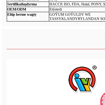
Sertifikatlaşdyrma
HACCP, ISO, FDA, Halal, PONY, 
OEM/ODM
Elýeterli
Eltip berme wagty
GOÝUM GOÝULDY WE
TASSYKLANDYRYLANDAN SO