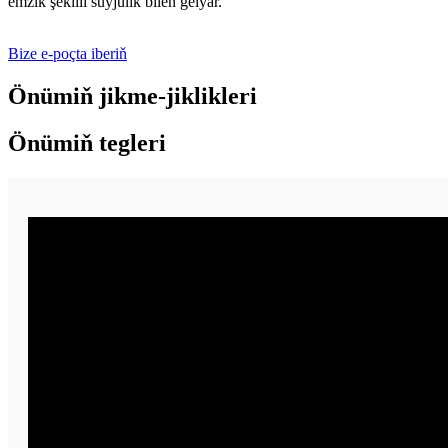
emzik şekilli süýjülik bilen gelýär.
Bize e-poçta iberiň
Önümiň jikme-jiklikleri
Önümiň tegleri