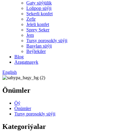
Gaty süýjülik
Lolipop süýji
Şekerli konfet
Zefir
Jeleli konfet
Sprey Şeker
Jem
Turşy poroşokly süýji
Basylan süýji
Beýlekiler
Blog
Aragatnaşyk
English
Önümler
Öý
Önümler
Turşy poroşokly süýji
Kategoriýalar