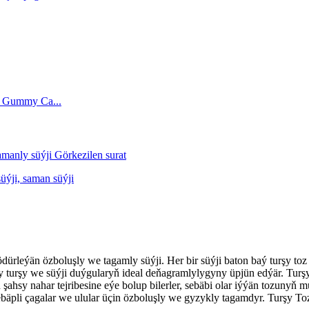
ödürleýän özboluşly we tagamly süýji. Her bir süýji baton baý turşy to
y turşy we süýji duýgularyň ideal deňagramlylygyny üpjün edýär. Turşy 
 şahsy nahar tejribesine eýe bolup bilerler, sebäbi olar iýýän tozunyň
i sebäpli çagalar we ulular üçin özboluşly we gyzykly tagamdyr. Turşy T