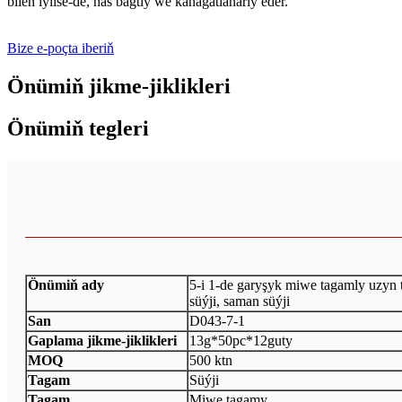
bilen iýilse-de, has bagtly we kanagatlanarly eder.
Bize e-poçta iberiň
Önümiň jikme-jiklikleri
Önümiň tegleri
Önümiň ady
5-i 1-de garyşyk miwe tagamly uzyn t
süýji, saman süýji
San
D043-7-1
Gaplama jikme-jiklikleri
13g*50pc*12guty
MOQ
500 ktn
Tagam
Süýji
Tagam
Miwe tagamy