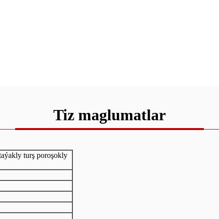
Tiz maglumatlar
aýakly turş poroşokly