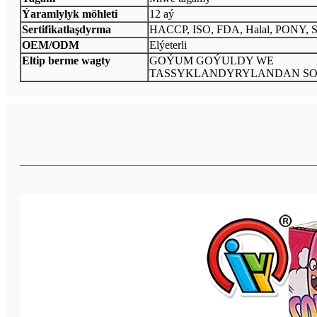
Ýaramlylyk möhleti
12 aý
Sertifikatlaşdyrma
HACCP, ISO, FDA, Halal, PONY, 
OEM/ODM
Elýeterli
Eltip berme wagty
GOÝUM GOÝULDY WE
TASSYKLANDYRYLANDAN SO