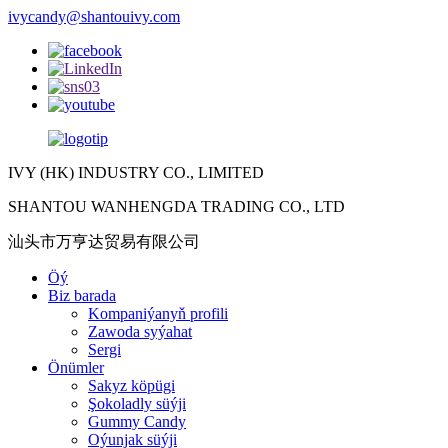
ivycandy@shantouivy.com
IVY (HK) INDUSTRY CO., LIMITED
SHANTOU WANHENGDA TRADING CO., LTD
汕头市万亨达贸易有限公司
Öý
Biz barada
Kompaniýanyň profili
Zawoda syýahat
Sergi
Önümler
Sakyz köpügi
Şokoladly süýji
Gummy Candy
Oýunjak süýji