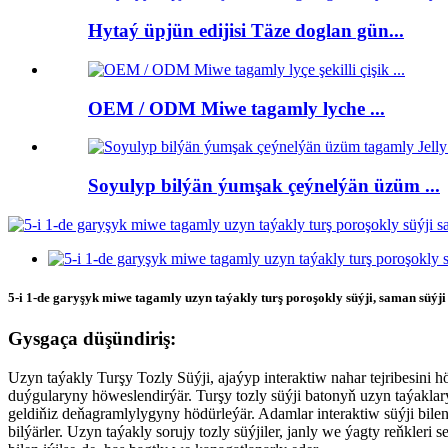
Hytaý üpjün edijisi Täze doglan gün...
OEM / ODM Miwe tagamly lyche ...
Soyulyp bilýän ýumşak çeýnelýän üzüm ...
5-i 1-de garyşyk miwe tagamly uzyn taýakly turş poroşokly süýji, saman süýji
Gysgaça düşündiriş:
Uzyn taýakly Turşy Tozly Süýji, ajaýyp interaktiw nahar tejribesini h
duýgularyny höweslendirýär. Turşy tozly süýji batonyň uzyn taýaklar
geldiňiz deňagramlylygyny hödürleýär. Adamlar interaktiw süýji bilen
bilýärler. Uzyn taýakly sorujy tozly süýjiler, janly we ýagty reňkler