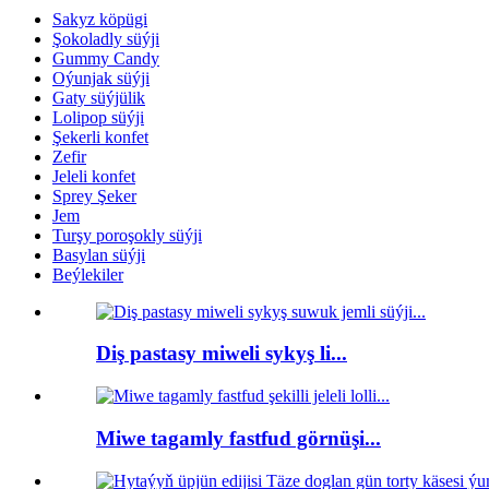
Sakyz köpügi
Şokoladly süýji
Gummy Candy
Oýunjak süýji
Gaty süýjülik
Lolipop süýji
Şekerli konfet
Zefir
Jeleli konfet
Sprey Şeker
Jem
Turşy poroşokly süýji
Basylan süýji
Beýlekiler
Diş pastasy miweli sykyş li...
Miwe tagamly fastfud görnüşi...