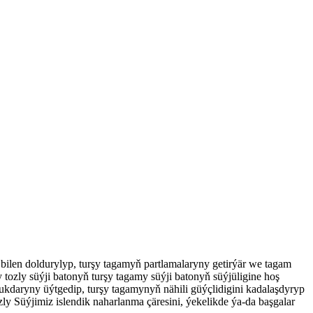
z bilen doldurylyp, turşy tagamyň partlamalaryny getirýär we tagam
tozly süýji batonyň turşy tagamy süýji batonyň süýjüligine hoş
 mukdaryny üýtgedip, turşy tagamynyň nähili güýçlidigini kadalaşdyryp
ozly Süýjimiz islendik naharlanma çäresini, ýekelikde ýa-da başgalar