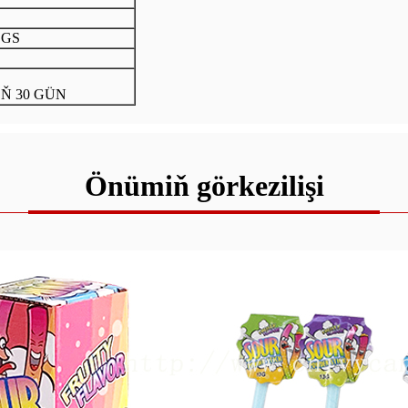
SGS
Ň 30 GÜN
Önümiň görkezilişi