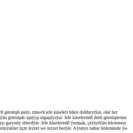
örnüşli janly, miweli jele käseleri bilen doldurylýar, olar her
ýän görnüşde ajaýyp utgaşdyrýar. Jele käseleriniň dürli görnüşlerine
ýyp garyndy döredýär. Jele käseleriniň ýumşak, çeýnelýän teksturasy
gözleýänler üçin lezzet we lezzet berýär. Aýratyn nahar hökmünde ýa-