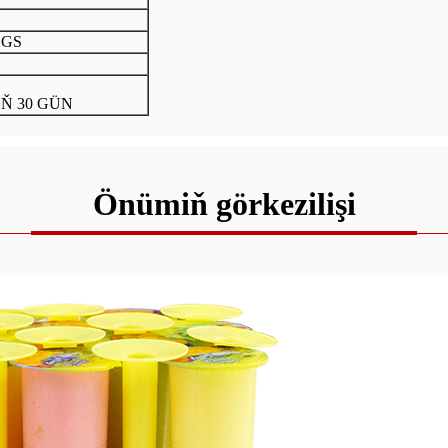
SGS
Ň 30 GÜN
Önümiň görkezilişi