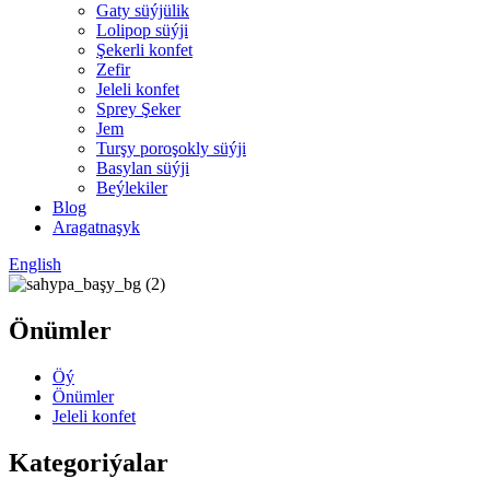
Gaty süýjülik
Lolipop süýji
Şekerli konfet
Zefir
Jeleli konfet
Sprey Şeker
Jem
Turşy poroşokly süýji
Basylan süýji
Beýlekiler
Blog
Aragatnaşyk
English
Önümler
Öý
Önümler
Jeleli konfet
Kategoriýalar