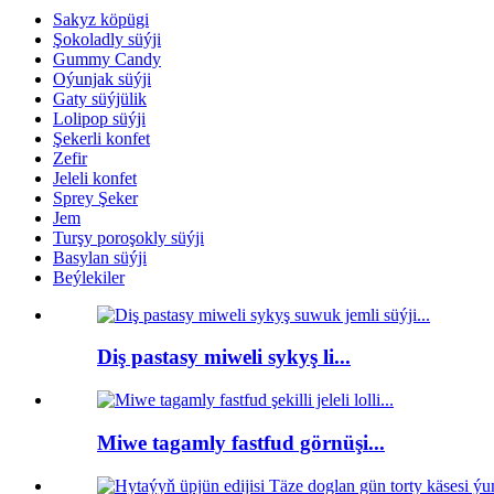
Sakyz köpügi
Şokoladly süýji
Gummy Candy
Oýunjak süýji
Gaty süýjülik
Lolipop süýji
Şekerli konfet
Zefir
Jeleli konfet
Sprey Şeker
Jem
Turşy poroşokly süýji
Basylan süýji
Beýlekiler
Diş pastasy miweli sykyş li...
Miwe tagamly fastfud görnüşi...