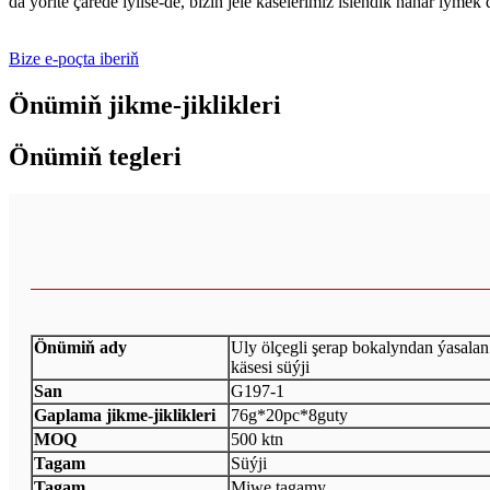
da ýörite çärede iýilse-de, biziň jele käselerimiz islendik nahar iým
Bize e-poçta iberiň
Önümiň jikme-jiklikleri
Önümiň tegleri
Önümiň ady
Uly ölçegli şerap bokalyndan ýasalan
käsesi süýji
San
G197-1
Gaplama jikme-jiklikleri
76g*20pc*8guty
MOQ
500 ktn
Tagam
Süýji
Tagam
Miwe tagamy