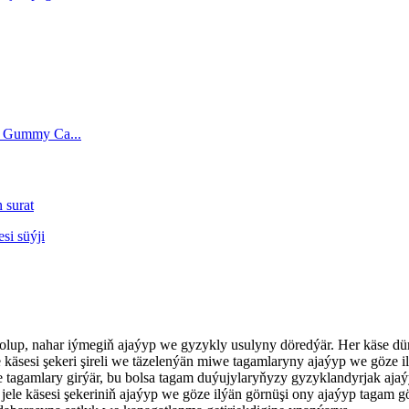
olup, nahar iýmegiň ajaýyp we gyzykly usulyny döredýär. Her käse dürli g
 käsesi şekeri şireli we täzelenýän miwe tagamlaryny ajaýyp we göze il
we tagamlary girýär, bu bolsa tagam duýujylaryňyzy gyzyklandyrjak aja
i jele käsesi şekeriniň ajaýyp we göze ilýän görnüşi ony ajaýyp tagam 