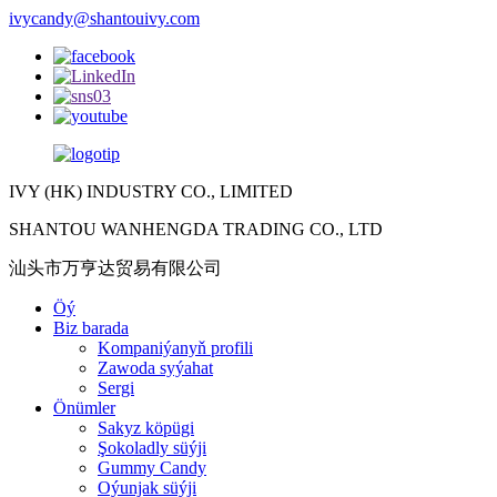
ivycandy@shantouivy.com
IVY (HK) INDUSTRY CO., LIMITED
SHANTOU WANHENGDA TRADING CO., LTD
汕头市万亨达贸易有限公司
Öý
Biz barada
Kompaniýanyň profili
Zawoda syýahat
Sergi
Önümler
Sakyz köpügi
Şokoladly süýji
Gummy Candy
Oýunjak süýji