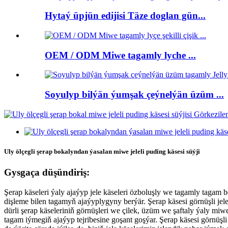
Hytaý üpjün edijisi Täze doglan gün...
OEM / ODM Miwe tagamly lyche ...
Soyulyp bilýän ýumşak çeýnelýän üzüm ...
Uly ölçegli şerap bokalyndan ýasalan miwe jeleli puding käsesi süýji
Gysgaça düşündiriş:
Şerap käseleri ýaly ajaýyp jele käseleri özboluşly we tagamly tagam b
dişleme bilen tagamyň ajaýyplygyny berýär. Şerap käsesi görnüşli jele
dürli şerap käseleriniň görnüşleri we çilek, üzüm we şaftaly ýaly mi
tagam iýmegiň ajaýyp tejribesine goşant goşýar. Şerap käsesi görnüşl