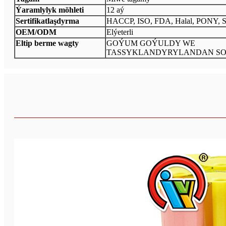
Ýaramlylyk möhleti
12 aý
Sertifikatlaşdyrma
HACCP, ISO, FDA, Halal, PONY, 
OEM/ODM
Elýeterli
Eltip berme wagty
GOÝUM GOÝULDY WE
TASSYKLANDYRYLANDAN SO