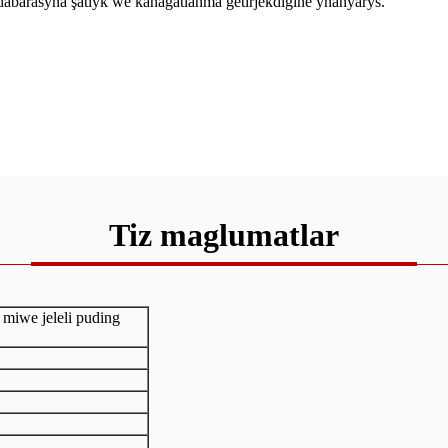
ek dabarasyna şatlyk we kanagatlanma getirjekdigine ynanýarys.
Tiz maglumatlar
 miwe jeleli puding