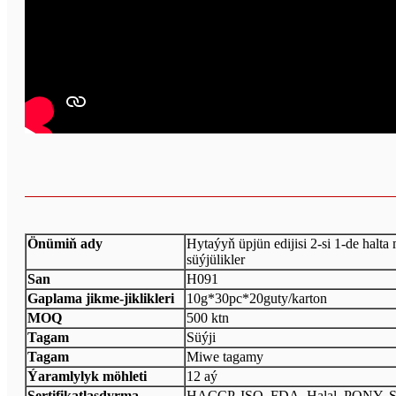
Önümiň ady
Hytaýyň üpjün edijisi 2-si 1-de halta 
süýjülikler
San
H091
Gaplama jikme-jiklikleri
10g*30pc*20guty/karton
MOQ
500 ktn
Tagam
Süýji
Tagam
Miwe tagamy
Ýaramlylyk möhleti
12 aý
Sertifikatlaşdyrma
HACCP, ISO, FDA, Halal, PONY, 