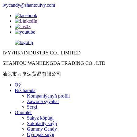
ivycandy@shantouivy.com
IVY (HK) INDUSTRY CO., LIMITED
SHANTOU WANHENGDA TRADING CO., LTD
汕头市万亨达贸易有限公司
Öý
Biz barada
Kompaniýanyň profili
Zawoda syýahat
Sergi
Önümler
Sakyz köpügi
Şokoladly süýji
Gummy Candy
Oýunjak süýji