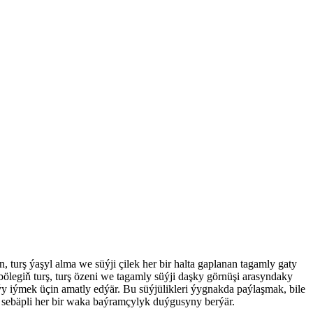
, turş ýaşyl alma we süýji çilek her bir halta gaplanan tagamly gaty
bölegiň turş, turş özeni we tagamly süýji daşky görnüşi arasyndaky
y iýmek üçin amatly edýär. Bu süýjülikleri ýygnakda paýlaşmak, bile
ri sebäpli her bir waka baýramçylyk duýgusyny berýär.