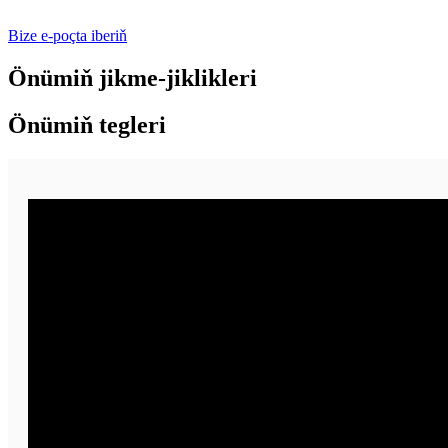
Bize e-poçta iberiň
Önümiň jikme-jiklikleri
Önümiň tegleri