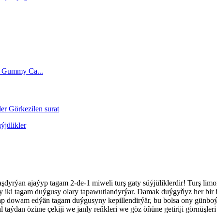
aşdyrýan ajaýyp tagam 2-de-1 miweli turş gaty süýjüliklerdir! Turş limon
uşly iki tagam duýgusy olary tapawutlandyrýar. Damak duýgyňyz her bir 
gtlap dowam edýän tagam duýgusyny kepillendirýär, bu bolsa ony günboý
 taýdan özüne çekiji we janly reňkleri we göz öňüne getiriji görnüşle