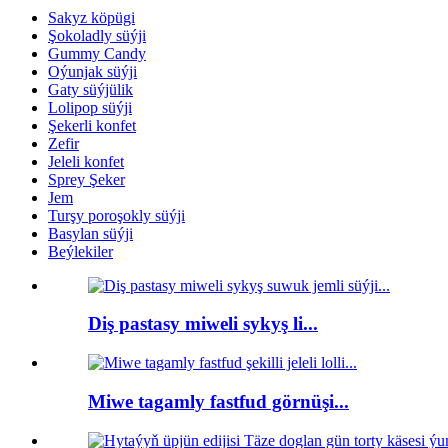
Sakyz köpügi
Şokoladly süýji
Gummy Candy
Oýunjak süýji
Gaty süýjülik
Lolipop süýji
Şekerli konfet
Zefir
Jeleli konfet
Sprey Şeker
Jem
Turşy poroşokly süýji
Basylan süýji
Beýlekiler
Diş pastasy miweli sykyş li...
Miwe tagamly fastfud görnüşi...