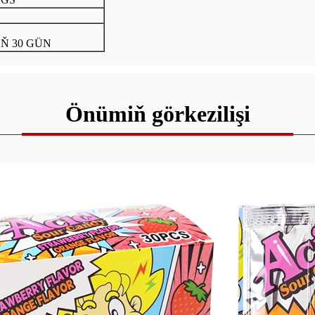
Ň 30 GÜN
Önümiň görkezilişi