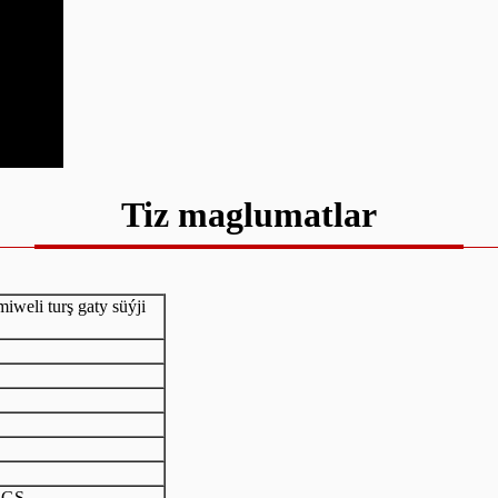
Tiz maglumatlar
miweli turş gaty süýji
SGS