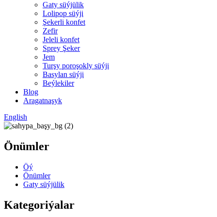
Gaty süýjülik
Lolipop süýji
Şekerli konfet
Zefir
Jeleli konfet
Sprey Şeker
Jem
Turşy poroşokly süýji
Basylan süýji
Beýlekiler
Blog
Aragatnaşyk
English
Önümler
Öý
Önümler
Gaty süýjülik
Kategoriýalar