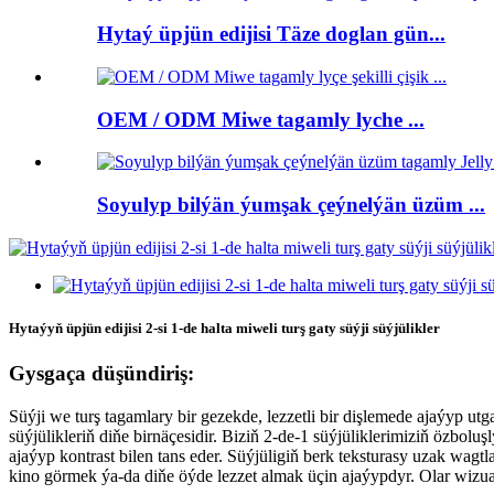
Hytaý üpjün edijisi Täze doglan gün...
OEM / ODM Miwe tagamly lyche ...
Soyulyp bilýän ýumşak çeýnelýän üzüm ...
Hytaýyň üpjün edijisi 2-si 1-de halta miweli turş gaty süýji süýjülikler
Gysgaça düşündiriş:
Süýji we turş tagamlary bir gezekde, lezzetli bir dişlemede ajaýyp utg
süýjülikleriň diňe birnäçesidir. Biziň 2-de-1 süýjüliklerimiziň özbol
ajaýyp kontrast bilen tans eder. Süýjüligiň berk teksturasy uzak wa
kino görmek ýa-da diňe öýde lezzet almak üçin ajaýypdyr. Olar wizual