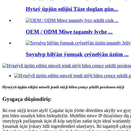
Hytaý üpjün edijisi Täze doglan gün...
OEM / ODM Miwe tagamly lyche ...
Soyulyp bilýän ýumşak çeýnelýän üzüm ...
Hytaýyň üpjün edijisi miweli jemli süýji bilen çemçe şekilli preslenen süýji
Gysgaça düşündiriş:
Iki esse süýji lezzet alyň! Çagalar üçin ýörite döredilen akylly we 
jem bilen ussatlyk bilen birleşdirýär. Multfilm miwe IP dizaýnlary di
oturylyşyk paýlaşmak üçin iň köp satylýan zatlar üçin ideal wariantdyr
ýasamak üçin ýokary hilli ingredientleri ulanýarys. Iki tagamyň çakyş