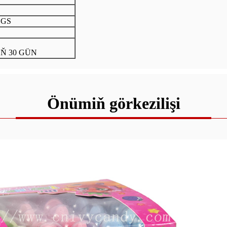
SGS
Ň 30 GÜN
Önümiň görkezilişi