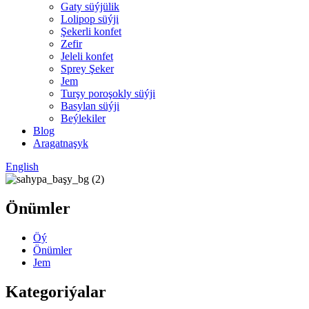
Gaty süýjülik
Lolipop süýji
Şekerli konfet
Zefir
Jeleli konfet
Sprey Şeker
Jem
Turşy poroşokly süýji
Basylan süýji
Beýlekiler
Blog
Aragatnaşyk
English
Önümler
Öý
Önümler
Jem
Kategoriýalar