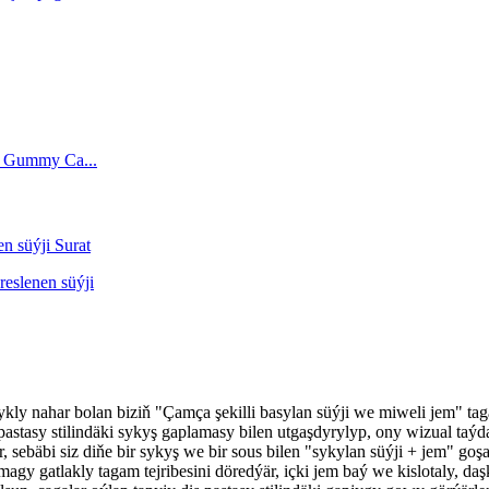
gyzykly nahar bolan biziň "Çamça şekilli basylan süýji we miweli jem"
ş pastasy stilindäki sykyş gaplamasy bilen utgaşdyrylyp, ony wizual ta
, sebäbi siz diňe bir sykyş we bir sous bilen "sykylan süýji + jem" goşa
magy gatlakly tagam tejribesini döredýär, içki jem baý we kislotaly, d