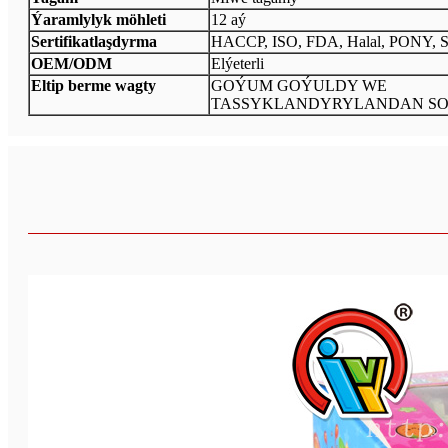
Ýaramlylyk möhleti
12 aý
Sertifikatlaşdyrma
HACCP, ISO, FDA, Halal, PONY, 
OEM/ODM
Elýeterli
Eltip berme wagty
GOÝUM GOÝULDY WE
TASSYKLANDYRYLANDAN SO