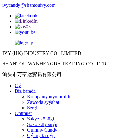
ivycandy@shantouivy.com
IVY (HK) INDUSTRY CO., LIMITED
SHANTOU WANHENGDA TRADING CO., LTD
汕头市万亨达贸易有限公司
Öý
Biz barada
Kompaniýanyň profili
Zawoda syýahat
Sergi
Önümler
Sakyz köpügi
Şokoladly süýji
Gummy Candy
Oýunjak süýji