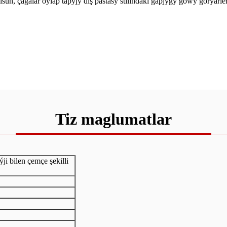
un, çagalar oýlap tapyjy diş pastasy stilindäki gapjygy gowy görýärle
Tiz maglumatlar
ji bilen çemçe şekilli