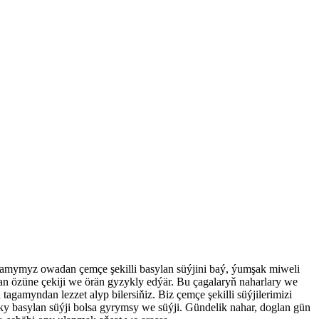
 tagamymyz owadan çemçe şekilli basylan süýjini baý, ýumşak miweli
ýdan özüne çekiji we örän gyzykly edýär. Bu çagalaryň naharlary we
 tagamyndan lezzet alyp bilersiňiz. Biz çemçe şekilli süýjilerimizi
aşky basylan süýji bolsa gyrymsy we süýji. Gündelik nahar, doglan gün