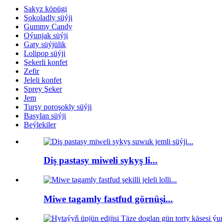
Sakyz köpügi
Şokoladly süýji
Gummy Candy
Oýunjak süýji
Gaty süýjülik
Lolipop süýji
Şekerli konfet
Zefir
Jeleli konfet
Sprey Şeker
Jem
Turşy poroşokly süýji
Basylan süýji
Beýlekiler
Diş pastasy miweli sykyş li...
Miwe tagamly fastfud görnüşi...