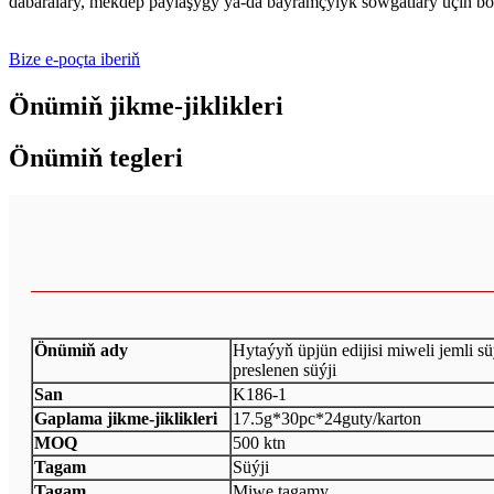
dabaralary, mekdep paýlaşygy ýa-da baýramçylyk sowgatlary üçin bols
Bize e-poçta iberiň
Önümiň jikme-jiklikleri
Önümiň tegleri
Önümiň ady
Hytaýyň üpjün edijisi miweli jemli süý
preslenen süýji
San
K186-1
Gaplama jikme-jiklikleri
17.5g*30pc*24guty/karton
MOQ
500 ktn
Tagam
Süýji
Tagam
Miwe tagamy