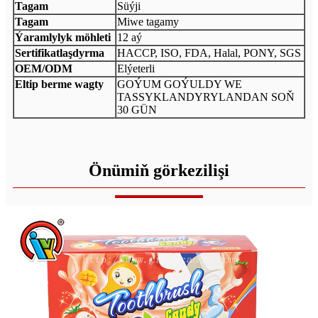
Tagam
Süýji
Tagam
Miwe tagamy
Ýaramlylyk möhleti
12 aý
Sertifikatlaşdyrma
HACCP, ISO, FDA, Halal, PONY, SGS
OEM/ODM
Elýeterli
Eltip berme wagty
GOÝUM GOÝULDY WE
TASSYKLANDYRYLANDAN SOŇ
30 GÜN
Önümiň görkezilişi