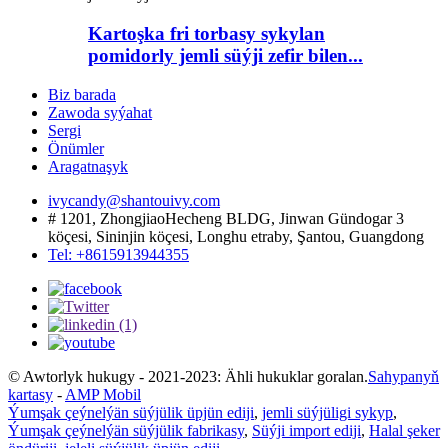
Kartoşka fri torbasy sykylan
pomidorly jemli süýji zefir bilen...
Biz barada
Zawoda syýahat
Sergi
Önümler
Aragatnaşyk
ivycandy@shantouivy.com
# 1201, ZhongjiaoHecheng BLDG, Jinwan Gündogar 3
köçesi, Sininjin köçesi, Longhu etraby, Şantou, Guangdong
Tel: +8615913944355
© Awtorlyk hukugy - 2021-2023: Ähli hukuklar goralan.
Sahypanyň
kartasy
-
AMP Mobil
Ýumşak çeýnelýän süýjülik üpjün ediji
,
jemli süýjüligi sykyp
,
Ýumşak çeýnelýän süýjülik fabrikasy
,
Süýji import ediji
,
Halal şeker