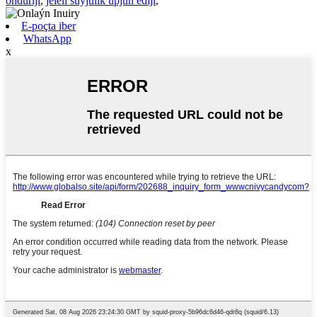
öndüriji
,
jeleli süýjülik üpjün ediji
,
E-poçta iber
WhatsApp
x