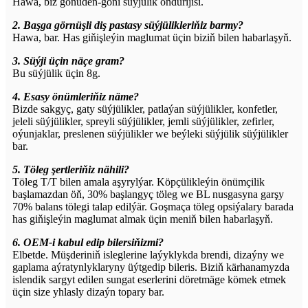
Hawa, biz gönüden-göni süýjülik öndürijisi.
2. Başga görnüşli diş pastasy süýjülikleriňiz barmy?
Hawa, bar. Has giňişleýin maglumat üçin biziň bilen habarlaşyň.
3. Süýji üçin näçe gram?
Bu süýjülik üçin 8g.
4. Esasy önümleriňiz näme?
Bizde sakgyç, gaty süýjülikler, patlaýan süýjülikler, konfetler,
jeleli süýjülikler, spreyli süýjülikler, jemli süýjülikler, zefirler,
oýunjaklar, preslenen süýjülikler we beýleki süýjülik süýjülikler
bar.
5. Töleg şertleriňiz nähili?
Töleg T/T bilen amala aşyrylýar. Köpçülikleýin önümçilik
başlamazdan öň, 30% başlangyç töleg we BL nusgasyna garşy
70% balans tölegi talap edilýär. Goşmaça töleg opsiýalary barada
has giňişleýin maglumat almak üçin meniň bilen habarlaşyň.
6. OEM-i kabul edip bilersiňizmi?
Elbetde. Müşderiniň isleglerine laýyklykda brendi, dizaýny we
gaplama aýratynlyklaryny üýtgedip bileris. Biziň kärhanamyzda
islendik sargyt edilen sungat eserlerini döretmäge kömek etmek
üçin size yhlasly dizaýn topary bar.