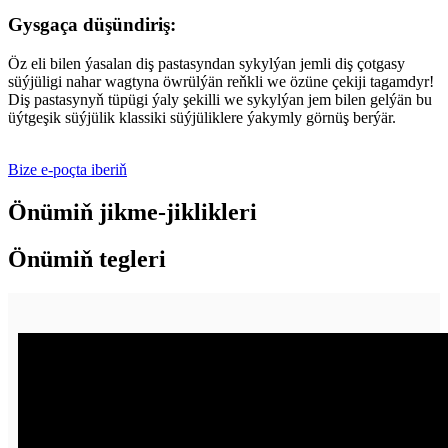
Gysgaça düşündiriş:
Öz eli bilen ýasalan diş pastasyndan sykylýan jemli diş çotgasy
süýjüligi nahar wagtyna öwrülýän reňkli we özüne çekiji tagamdyr!
Diş pastasynyň tüpügi ýaly şekilli we sykylýan jem bilen gelýän bu
üýtgeşik süýjülik klassiki süýjüliklere ýakymly görnüş berýär.
Bize e-poçta iberiň
Önümiň jikme-jiklikleri
Önümiň tegleri