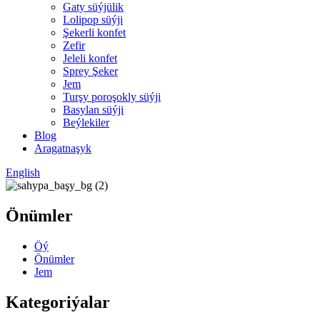
Gaty süýjülik
Lolipop süýji
Şekerli konfet
Zefir
Jeleli konfet
Sprey Şeker
Jem
Turşy poroşokly süýji
Basylan süýji
Beýlekiler
Blog
Aragatnaşyk
English
Önümler
Öý
Önümler
Jem
Kategoriýalar