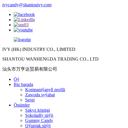
ivycandy@shantouivy.com
IVY (HK) INDUSTRY CO., LIMITED
SHANTOU WANHENGDA TRADING CO., LTD
汕头市万亨达贸易有限公司
Öý
Biz barada
Kompaniýanyň profili
Zawoda syýahat
Sergi
Önümler
Sakyz köpügi
Şokoladly süýji
Gummy Candy
Oýunjak süýji