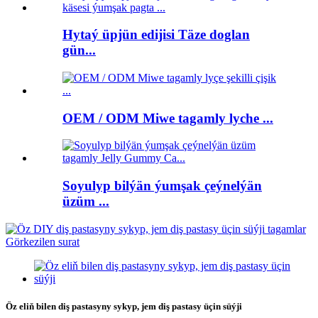
Hytaý üpjün edijisi Täze doglan
gün...
OEM / ODM Miwe tagamly lyche ...
Soyulyp bilýän ýumşak çeýnelýän
üzüm ...
Öz eliň bilen diş pastasyny sykyp, jem diş pastasy üçin süýji