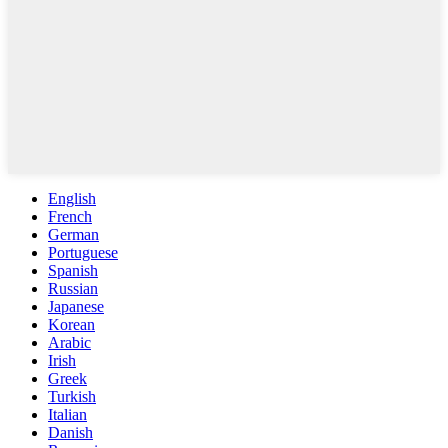
English
French
German
Portuguese
Spanish
Russian
Japanese
Korean
Arabic
Irish
Greek
Turkish
Italian
Danish