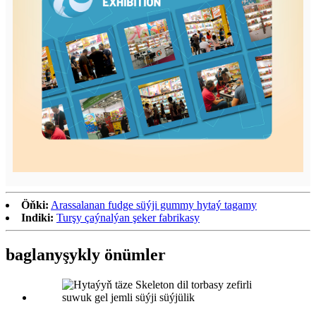
Öňki:
Arassalanan fudge süýji gummy hytaý tagamy
Indiki:
Turşy çaýnalýan şeker fabrikasy
baglanyşykly önümler