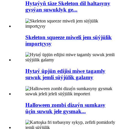
Hytaýyň täze Skeleton dil haltasyny
gysýan suwuklyk ge...
Skeleton squeeze miweli jem süýjülik
importçysy
Hytaý üpjün edijisi miwe tagamly
suwuk jemli süýjülik galamy
Halloween zombi dizaýn sumkasy
üçin suwuk jele gysmak...