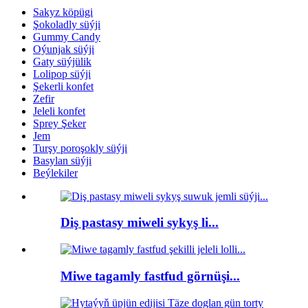
Sakyz köpügi
Şokoladly süýji
Gummy Candy
Oýunjak süýji
Gaty süýjülik
Lolipop süýji
Şekerli konfet
Zefir
Jeleli konfet
Sprey Şeker
Jem
Turşy poroşokly süýji
Basylan süýji
Beýlekiler
Diş pastasy miweli sykyş li...
Miwe tagamly fastfud görnüşi...