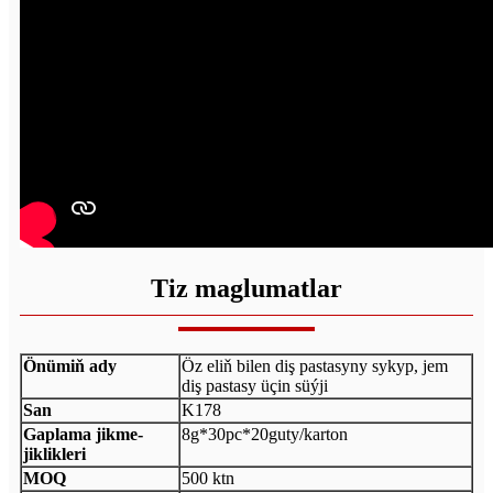
Tiz maglumatlar
Önümiň ady
Öz eliň bilen diş pastasyny sykyp, jem
diş pastasy üçin süýji
San
K178
Gaplama jikme-
8g*30pc*20guty/karton
jiklikleri
MOQ
500 ktn