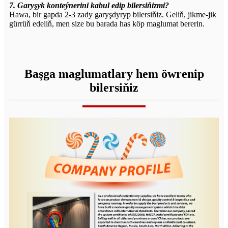
7. Garyşyk konteýnerini kabul edip bilersiňizmi?
Hawa, bir gapda 2-3 zady garyşdyryp bilersiňiz. Geliň, jikme-jik
gürrüň edeliň, men size bu barada has köp maglumat bererin.
Başga maglumatlary hem öwrenip
bilersiňiz