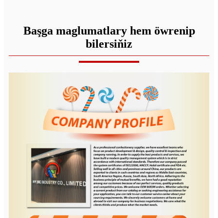
Başga maglumatlary hem öwrenip
bilersiňiz