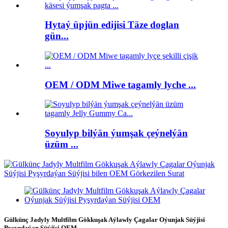
Hytaý üpjün edijisi Täze doglan
gün...
OEM / ODM Miwe tagamly lyche ...
Soyulyp bilýän ýumşak çeýnelýän
üzüm ...
Gülkünç Jadyly Multfilm Gökkuşak Aýlawly Çagalar Oýunjak Süýjisi
Pyşyrdaýan Süýjisi OEM