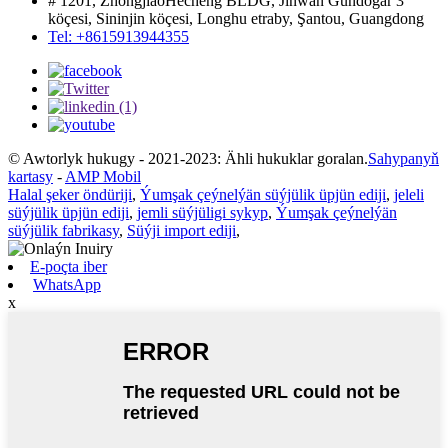
# 1201, ZhongjiaoHecheng BLDG, Jinwan Gündogar 3
köçesi, Sininjin köçesi, Longhu etraby, Şantou, Guangdong
Tel: +8615913944355
© Awtorlyk hukugy - 2021-2023: Ähli hukuklar goralan.
Sahypanyň
kartasy
-
AMP Mobil
Halal şeker öndüriji
,
Ýumşak çeýnelýän süýjülik üpjün ediji
,
jeleli
süýjülik üpjün ediji
,
jemli süýjüligi sykyp
,
Ýumşak çeýnelýän
süýjülik fabrikasy
,
Süýji import ediji
,
E-poçta iber
WhatsApp
x