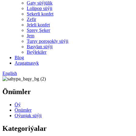
Gaty süýjülik
Lolipop süýji
Şekerli konfet
Zefir
Jeleli konfet
Sprey Şeker
Jem
Turşy poroşokly süýji
Basylan süýji
Beýlekiler
Blog
Aragatnaşyk
English
Önümler
Öý
Önümler
Oýunjak süýji
Kategoriýalar