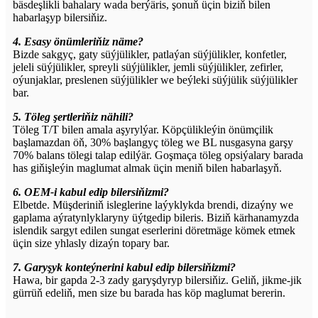
bäsdeşlikli bahalary wada berýäris, şonuň üçin biziň bilen
habarlaşyp bilersiňiz.
4. Esasy önümleriňiz näme?
Bizde sakgyç, gaty süýjülikler, patlaýan süýjülikler, konfetler,
jeleli süýjülikler, spreyli süýjülikler, jemli süýjülikler, zefirler,
oýunjaklar, preslenen süýjülikler we beýleki süýjülik süýjülikler
bar.
5. Töleg şertleriňiz nähili?
Töleg T/T bilen amala aşyrylýar. Köpçülikleýin önümçilik
başlamazdan öň, 30% başlangyç töleg we BL nusgasyna garşy
70% balans tölegi talap edilýär. Goşmaça töleg opsiýalary barada
has giňişleýin maglumat almak üçin meniň bilen habarlaşyň.
6. OEM-i kabul edip bilersiňizmi?
Elbetde. Müşderiniň isleglerine laýyklykda brendi, dizaýny we
gaplama aýratynlyklaryny üýtgedip bileris. Biziň kärhanamyzda
islendik sargyt edilen sungat eserlerini döretmäge kömek etmek
üçin size yhlasly dizaýn topary bar.
7. Garyşyk konteýnerini kabul edip bilersiňizmi?
Hawa, bir gapda 2-3 zady garyşdyryp bilersiňiz. Geliň, jikme-jik
gürrüň edeliň, men size bu barada has köp maglumat bererin.