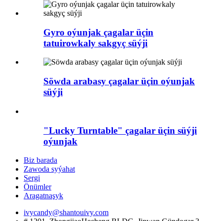
Gyro oýunjak çagalar üçin
tatuirowkaly sakgyç süýji
Söwda arabasy çagalar üçin oýunjak
süýji
"Lucky Turntable" çagalar üçin süýji
oýunjak
Biz barada
Zawoda syýahat
Sergi
Önümler
Aragatnaşyk
ivycandy@shantouivy.com