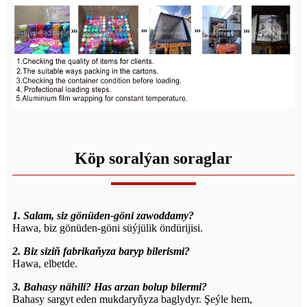
Köp soralýan soraglar
1. Salam, siz gönüden-göni zawoddamy?
Hawa, biz gönüden-göni süýjülik öndürijisi.
2. Biz siziň fabrikaňyza baryp bilerismi?
Hawa, elbetde.
3. Bahasy nähili? Has arzan bolup bilermi?
Bahasy sargyt eden mukdaryňyza baglydyr. Şeýle hem,