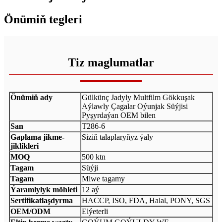
Önümiň tegleri
Tiz maglumatlar
Önümiň ady
Gülkünç Jadyly Multfilm Gökkuşak
Aýlawly Çagalar Oýunjak Süýjisi
Pyşyrdaýan OEM bilen
San
T286-6
Gaplama jikme-
Siziň talaplaryňyz ýaly
jiklikleri
MOQ
500 ktn
Tagam
Süýji
Tagam
Miwe tagamy
Ýaramlylyk möhleti
12 aý
Sertifikatlaşdyrma
HACCP, ISO, FDA, Halal, PONY, SGS
OEM/ODM
Elýeterli