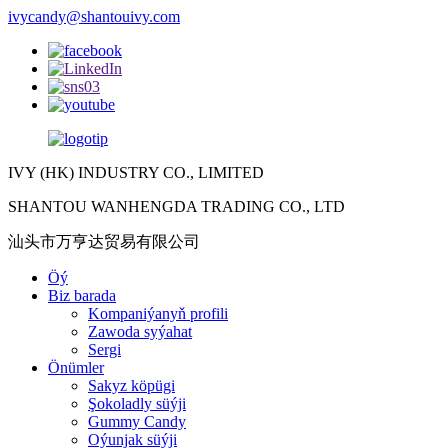
ivycandy@shantouivy.com
IVY (HK) INDUSTRY CO., LIMITED
SHANTOU WANHENGDA TRADING CO., LTD
汕头市万亨达贸易有限公司
Öý
Biz barada
Kompaniýanyň profili
Zawoda syýahat
Sergi
Önümler
Sakyz köpügi
Şokoladly süýji
Gummy Candy
Oýunjak süýji