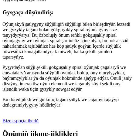
Gysgaça düşündiriş:
Oýunjakyň şatlygyny süýjüligiň süýjüligi bilen birleşdirýän lezzetli
we gyzykly tagam bolan gökguşakly spiral oýunjagyny size
tanyşdyrýarys! Bu özboluşly önüm reňkli gökguşakly spiral
oýunjagyny we oýunjak spiral şirnini öz içine alýar, bu bolsa siziň
naharlanmak tejribäňize has köp şatlyk goşýar. Içerde süýjülik
höwesiňizi kanagatlandyrjak miweli, halka şekilli şirnileri
taparsyňyz.
Pyşyrdaýan süýji şekilli gökguşakly spiral oýunjak çagalaryň we
ene-atalaryň arasynda söýgüli oýunjak bolup, ony oturylyşyklar,
baýramçylyklar ýa-da oýunjak hökmünde ajaýyp edýär. Onuň janly
dizaýny, interaktiw oýun elementi we tagamly süýji şekili ony
islendik waka üçin gyzykly sowgat edýär.
Bu döredijilikli we gülkünç tagam şatlyk we tagamyň ajaýyp
deňagramlylygyny hödürleýär!
Bize e-poçta iberiň
Önümiň jikme-jiklikleri