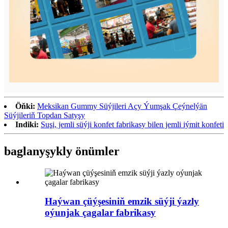
Öňki:
Meksikan Gummy Süýjileri Açy Ýumşak Çeýnelýän
Süýjileriň Topdan Satyşy
Indiki:
Suşi, jemli süýji konfet fabrikasy bilen jemli iýmit konfeti
baglanyşykly önümler
Haýwan çüýşesiniň emzik süýji ýazly
oýunjak çagalar fabrikasy