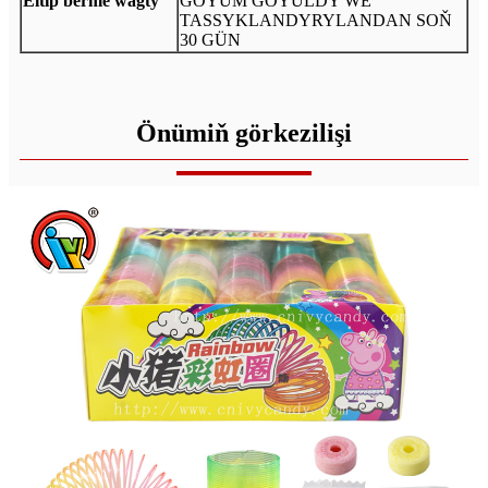
Eltip berme wagty
GOÝUM GOÝULDY WE
TASSYKLANDYRYLANDAN SOŇ
30 GÜN
Önümiň görkezilişi