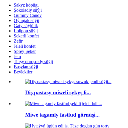
Sakyz köpügi
Şokoladly süýji
Gummy Candy
Oýunjak süýji
Gaty süýjülik
Lolipop süýji
Şekerli konfet
Zefir
Jeleli konfet
Sprey Şeker
Jem
Turşy poroşokly süýji
Basylan süýji
Beýlekiler
Diş pastasy miweli sykyş li...
Miwe tagamly fastfud görnüşi...