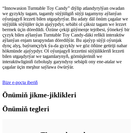
“Innowasion Turntable Toy Candy” diýlip atlandyrylýan owadan
we gyzykly tagam, tagamly süýjüligiň süýji tagamyny aýlanýan
oýunjagyň lezzeti bilen utgaşdyrýar. Bu adaty däl önüm çagalar we
süýjülik söýüjiler üçin ajaýypdyr, sebäbi ol çäksiz tagam we lezzet
bermek üçin döredildi. Özüne çekiji güýmenje tejribesi, ýönekeý bir
çyzyk bilen aýlanýan Turntable Toy Candy-däki reňkli interaktiw
aýlanýan enjam tarapyndan döredilýär. Bu ajaýyp süýji oýunjak
dynç alyş, baýramçylyk ýa-da gyzykly we göz öňüne getiriji nahar
hökmünde ajaýypdyr. Ol oýunjagyň lezzetini süýjülikleriň lezzeti
bilen utgaşdyrýar we tagamlarynyň, görnüşleriniň we
interaktiwliginiň özboluşly garyndysy sebäpli ony ene-atalar we
çagalar üçin meşhur saýlawa öwürýär.
Bize e-poçta iberiň
Önümiň jikme-jiklikleri
Önümiň tegleri