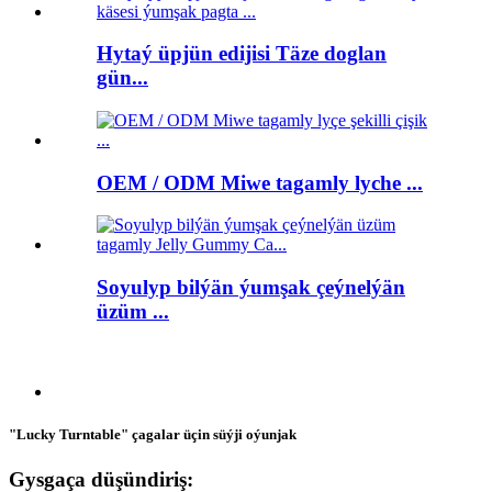
Hytaý üpjün edijisi Täze doglan
gün...
OEM / ODM Miwe tagamly lyche ...
Soyulyp bilýän ýumşak çeýnelýän
üzüm ...
"Lucky Turntable" çagalar üçin süýji oýunjak
Gysgaça düşündiriş: