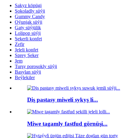
Sakyz köpügi
Şokoladly süýji
Gummy Candy
Oýunjak süýji
Gaty süýjülik
Lolipop süýji
Şekerli konfet
Zefir
Jeleli konfet
Sprey Şeker
Jem
Turşy poroşokly süýji
Basylan süýji
Beýlekiler
Diş pastasy miweli sykyş li...
Miwe tagamly fastfud görnüşi...