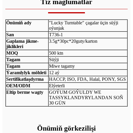
Tiz maglumatlar
Önümiň ady
"Lucky Turntable" çagalar üçin süýji
oýunjak
San
T736-1
Gaplama jikme-
3.5g*30pc*20guty/karton
jiklikleri
MOQ
500 ktn
Tagam
Süýji
Tagam
Miwe tagamy
Ýaramlylyk möhleti
12 aý
Sertifikatlaşdyrma
HACCP, ISO, FDA, Halal, PONY, SGS
OEM/ODM
Elýeterli
Eltip berme wagty
GOÝUM GOÝULDY WE
TASSYKLANDYRYLANDAN SOŇ
30 GÜN
Önümiň görkezilişi