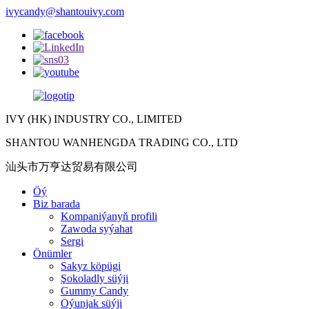
ivycandy@shantouivy.com
IVY (HK) INDUSTRY CO., LIMITED
SHANTOU WANHENGDA TRADING CO., LTD
汕头市万亨达贸易有限公司
Öý
Biz barada
Kompaniýanyň profili
Zawoda syýahat
Sergi
Önümler
Sakyz köpügi
Şokoladly süýji
Gummy Candy
Oýunjak süýji