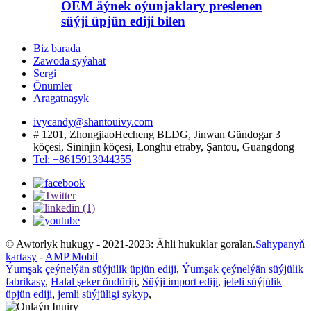
OEM äýnek oýunjaklary preslenen
süýji üpjün ediji bilen
Biz barada
Zawoda syýahat
Sergi
Önümler
Aragatnaşyk
ivycandy@shantouivy.com
# 1201, ZhongjiaoHecheng BLDG, Jinwan Gündogar 3
köçesi, Sininjin köçesi, Longhu etraby, Şantou, Guangdong
Tel: +8615913944355
© Awtorlyk hukugy - 2021-2023: Ähli hukuklar goralan.
Sahypanyň
kartasy
-
AMP Mobil
Ýumşak çeýnelýän süýjülik üpjün ediji
,
Ýumşak çeýnelýän süýjülik
fabrikasy
,
Halal şeker öndüriji
,
Süýji import ediji
,
jeleli süýjülik
üpjün ediji
,
jemli süýjüligi sykyp
,