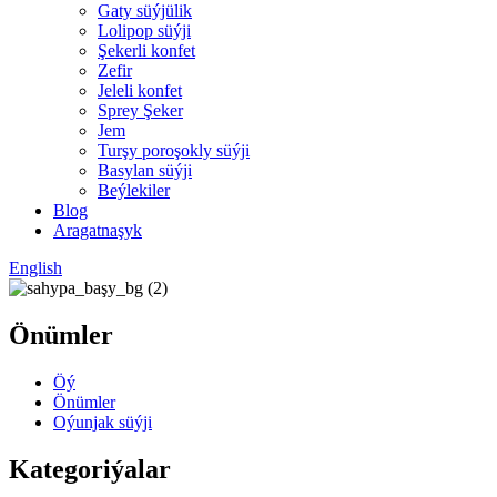
Gaty süýjülik
Lolipop süýji
Şekerli konfet
Zefir
Jeleli konfet
Sprey Şeker
Jem
Turşy poroşokly süýji
Basylan süýji
Beýlekiler
Blog
Aragatnaşyk
English
Önümler
Öý
Önümler
Oýunjak süýji
Kategoriýalar