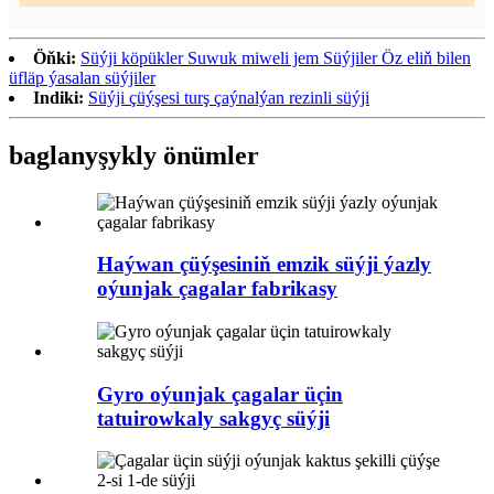
Öňki:
Süýji köpükler Suwuk miweli jem Süýjiler Öz eliň bilen
üfläp ýasalan süýjiler
Indiki:
Süýji çüýşesi turş çaýnalýan rezinli süýji
baglanyşykly önümler
Haýwan çüýşesiniň emzik süýji ýazly
oýunjak çagalar fabrikasy
Gyro oýunjak çagalar üçin
tatuirowkaly sakgyç süýji