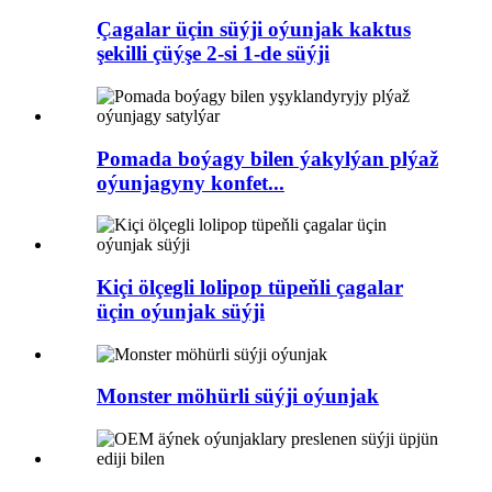
Çagalar üçin süýji oýunjak kaktus
şekilli çüýşe 2-si 1-de süýji
Pomada boýagy bilen ýakylýan plýaž
oýunjagyny konfet...
Kiçi ölçegli lolipop tüpeňli çagalar
üçin oýunjak süýji
Monster möhürli süýji oýunjak