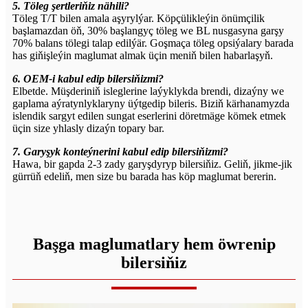
5. Töleg şertleriňiz nähili?
Töleg T/T bilen amala aşyrylýar. Köpçülikleýin önümçilik
başlamazdan öň, 30% başlangyç töleg we BL nusgasyna garşy
70% balans tölegi talap edilýär. Goşmaça töleg opsiýalary barada
has giňişleýin maglumat almak üçin meniň bilen habarlaşyň.
6. OEM-i kabul edip bilersiňizmi?
Elbetde. Müşderiniň isleglerine laýyklykda brendi, dizaýny we
gaplama aýratynlyklaryny üýtgedip bileris. Biziň kärhanamyzda
islendik sargyt edilen sungat eserlerini döretmäge kömek etmek
üçin size yhlasly dizaýn topary bar.
7. Garyşyk konteýnerini kabul edip bilersiňizmi?
Hawa, bir gapda 2-3 zady garyşdyryp bilersiňiz. Geliň, jikme-jik
gürrüň edeliň, men size bu barada has köp maglumat bererin.
Başga maglumatlary hem öwrenip
bilersiňiz