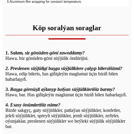
Köp soralýan soraglar
1. Salam, siz gönüden-göni zawoddamy?
Hawa, biz gönüden-göni süýjülik öndürijisi.
2. Preslenen süýjüligi başga süýjüliklere çalşyp bilersiňizmi?
Hawa, edip bileris, has giňişleýin maglumat üçin biziň bilen
habarlaşyň.
3. Başga görnüşli aýlanyp bolýan süýjülikleriňiz barmy?
Hawa, bar. Has giňişleýin maglumat üçin biziň bilen habarlaşyň.
4. Esasy önümleriňiz näme?
Bizde sakgyç, gaty süýjülikler, patlaýan süýjülikler, konfetler,
jeleli süýjülikler, spreyli süýjülikler, jemli süýjülikler, zefirler,
oýunjaklar, preslenen süýjülikler we beýleki süýjülik süýjülikler
bar.