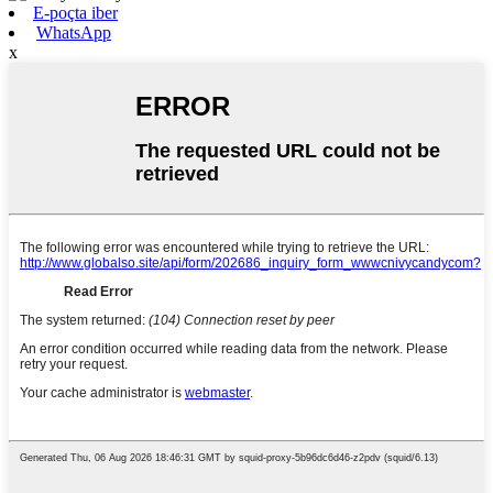
E-poçta iber
WhatsApp
x