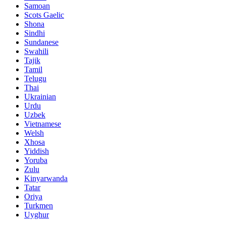
Samoan
Scots Gaelic
Shona
Sindhi
Sundanese
Swahili
Tajik
Tamil
Telugu
Thai
Ukrainian
Urdu
Uzbek
Vietnamese
Welsh
Xhosa
Yiddish
Yoruba
Zulu
Kinyarwanda
Tatar
Oriya
Turkmen
Uyghur