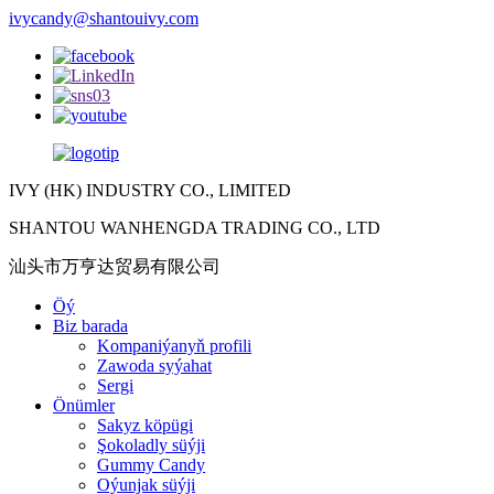
ivycandy@shantouivy.com
IVY (HK) INDUSTRY CO., LIMITED
SHANTOU WANHENGDA TRADING CO., LTD
汕头市万亨达贸易有限公司
Öý
Biz barada
Kompaniýanyň profili
Zawoda syýahat
Sergi
Önümler
Sakyz köpügi
Şokoladly süýji
Gummy Candy
Oýunjak süýji