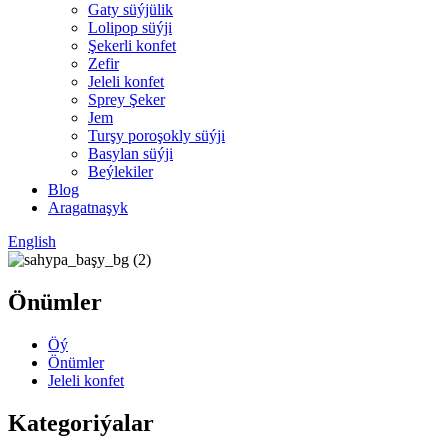
Gaty süýjülik
Lolipop süýji
Şekerli konfet
Zefir
Jeleli konfet
Sprey Şeker
Jem
Turşy poroşokly süýji
Basylan süýji
Beýlekiler
Blog
Aragatnaşyk
English
Önümler
Öý
Önümler
Jeleli konfet
Kategoriýalar