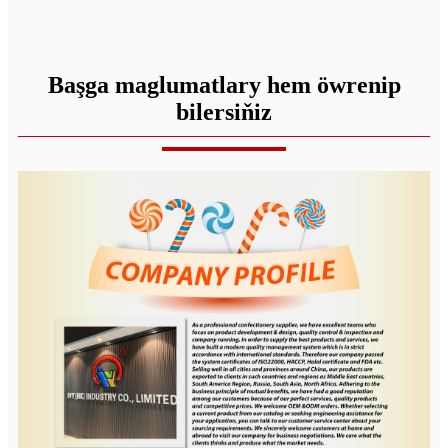
Başga maglumatlary hem öwrenip
bilersiňiz