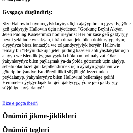
Gysgaça düşündiriş:
Size Hallowin baýramçylyklaryňyz üçin ajaýyp bolan gyzykly, ýöne
geň galdyryjy Hallowin üçin niýetlenen "Gorkunç Beýni Akýan
Jeleli Puding Käselerimizi hödürleýäris! Her bir käse geň galdyryjy
beýni şekilinde we akýan, titräp duran jele bilen doldurylyp, dynç
alyşyňyza biraz fantaziýa we tolgundyryjylyk berýär. Hallowin
temaly bu "Beýni döküji" jeleli puding käseleri ähli ýaşdakylar üçin
ajaýyp we islendik ýygnanyşykda hökman bolmaly zat. Olar
ýakynlaryňyz bilen paýlaşmak ýa-da ýolda götermek üçin ajaýyp,
sebäbi olar täzeligini kepillendirmek üçin aýratyn gaplanan we
göterip bolýandyr. Bu döredijilikli süýjüligiň lezzetinden
peýdalanyp, ýakynlaryňyz bilen Hallowini bellemäge geliň!
Hemmeleri ýylgyrdajak bu geň galdyryjy, ýöne geň galdyryjy
süýjülige taýýarlanyň!
Bize e-poçta iberiň
Önümiň jikme-jiklikleri
Önümiň tegleri