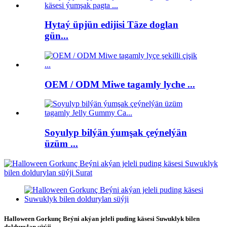
Hytaý üpjün edijisi Täze doglan
gün...
OEM / ODM Miwe tagamly lyche ...
Soyulyp bilýän ýumşak çeýnelýän
üzüm ...
Halloween Gorkunç Beýni akýan jeleli puding käsesi Suwuklyk bilen
doldurylan süýji