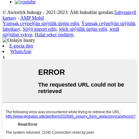
© Awtorlyk hukugy - 2021-2023: Ähli hukuklar goralan.
Sahypanyň
kartasy
-
AMP Mobil
Ýumşak çeýnelýän süýjülik üpjün ediji
,
Ýumşak çeýnelýän süýjülik
fabrikasy
,
Süýji import ediji
,
jeleli süýjülik üpjün ediji
,
jemli
süýjüligi sykyp
,
Halal şeker öndüriji
,
E-poçta iber
WhatsApp
x