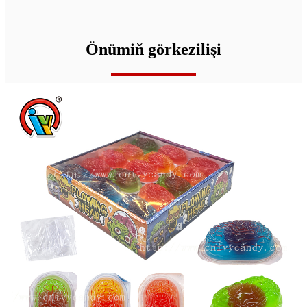
Önümiň görkezilişi