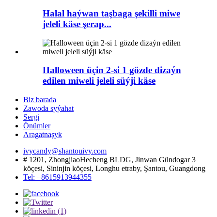
Halal haýwan taşbaga şekilli miwe
jeleli käse şerap...
Halloween üçin 2-si 1 gözde dizaýn
edilen miweli jeleli süýji käse
Biz barada
Zawoda syýahat
Sergi
Önümler
Aragatnaşyk
ivycandy@shantouivy.com
# 1201, ZhongjiaoHecheng BLDG, Jinwan Gündogar 3
köçesi, Sininjin köçesi, Longhu etraby, Şantou, Guangdong
Tel: +8615913944355