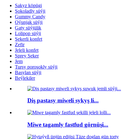
Sakyz köpügi
Şokoladly süýji
Gummy Candy
Oýunjak süýji
Gaty süýjülik
Lolipop süýji
Şekerli konfet
Zefir
Jeleli konfet
Sprey Şeker
Jem
Turşy poroşokly süýji
Basylan süýji
Beýlekiler
Diş pastasy miweli sykyş li...
Miwe tagamly fastfud görnüşi...