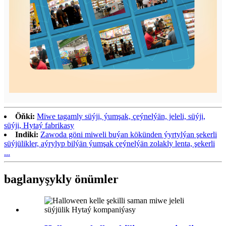
Öňki:
Miwe tagamly süýji, ýumşak, çeýnelýän, jeleli, süýji,
süýji, Hytaý fabrikasy
Indiki:
Zawoda göni miweli buýan kökünden ýyrtylýan şekerli
süýjülikler, aýrylyp bilýän ýumşak çeýnelýän zolakly lenta, şekerli
...
baglanyşykly önümler