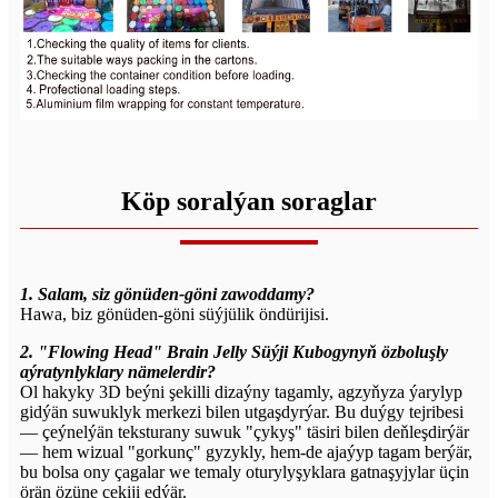
Köp soralýan soraglar
1. Salam, siz gönüden-göni zawoddamy?
Hawa, biz gönüden-göni süýjülik öndürijisi.
2. "Flowing Head" Brain Jelly Süýji Kubogynyň özboluşly
aýratynlyklary nämelerdir?
Ol hakyky 3D beýni şekilli dizaýny tagamly, agzyňyza ýarylyp
gidýän suwuklyk merkezi bilen utgaşdyrýar. Bu duýgy tejribesi
— çeýnelýän teksturany suwuk "çykyş" täsiri bilen deňleşdirýär
— hem wizual "gorkunç" gyzykly, hem-de ajaýyp tagam berýär,
bu bolsa ony çagalar we temaly oturylyşyklara gatnaşyjylar üçin
örän özüne çekiji edýär.