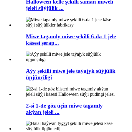
Halloween kelle şekilli saman miweli
jeleli süýjülik ...
Miwe tagamly miwe şekilli 6-da 1 jele
käsesi şerap...
Aýy şekilli miwe jele taýajyk süýjülik
üpjünçiligi
2-si 1-de göz üçin miwe tagamly
akýan jeleli ...