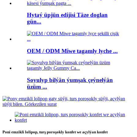
Hytaý üpjün edijisi Täze doglan
gün...
OEM / ODM Miwe tagamly lyche ...
Soyulyp bilýän ýumşak çeýnelýän
üzüm ...
Poni emzikli lolipop, turş poroşokly konfet we açylýan konfet