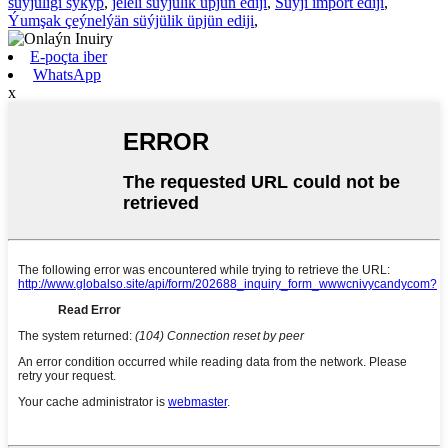
süýjüligi sykyp
,
jeleli süýjülik üpjün ediji
,
Süýji import ediji
,
Ýumşak çeýnelýän süýjülik üpjün ediji
,
E-poçta iber
WhatsApp
x