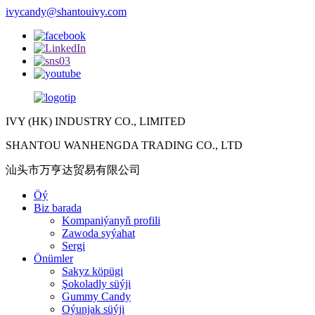
ivycandy@shantouivy.com
IVY (HK) INDUSTRY CO., LIMITED
SHANTOU WANHENGDA TRADING CO., LTD
汕头市万亨达贸易有限公司
Öý
Biz barada
Kompaniýanyň profili
Zawoda syýahat
Sergi
Önümler
Sakyz köpügi
Şokoladly süýji
Gummy Candy
Oýunjak süýji