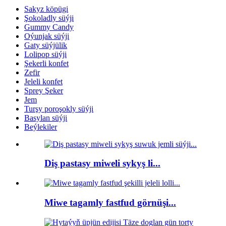
Sakyz köpügi
Şokoladly süýji
Gummy Candy
Oýunjak süýji
Gaty süýjülik
Lolipop süýji
Şekerli konfet
Zefir
Jeleli konfet
Sprey Şeker
Jem
Turşy poroşokly süýji
Basylan süýji
Beýlekiler
Diş pastasy miweli sykyş li...
Miwe tagamly fastfud görnüşi...