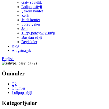
Gaty süýjülik
Lolipop süýji
Şekerli konfet
Zefir
Jeleli konfet
Sprey Şeker
Jem
Turşy poroşokly süýji
Basylan süýji
Beýlekiler
Blog
Aragatnaşyk
English
Önümler
Öý
Önümler
Lolipop süýji
Kategoriýalar