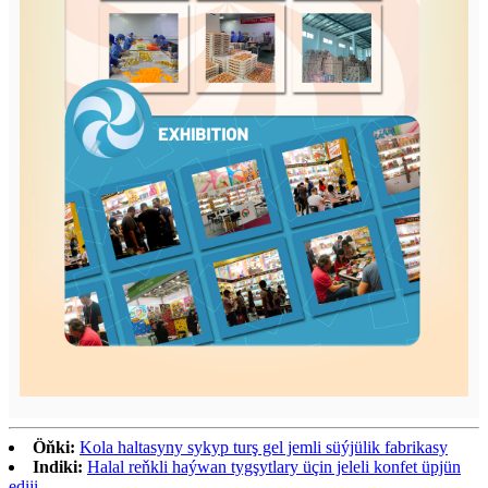
Öňki:
Kola haltasyny sykyp turş gel jemli süýjülik fabrikasy
Indiki:
Halal reňkli haýwan tygşytlary üçin jeleli konfet üpjün
ediji