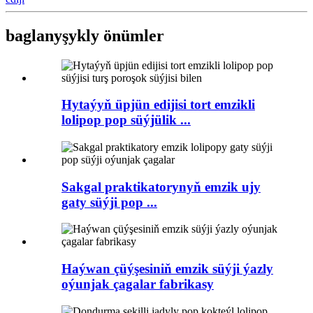
baglanyşykly önümler
Hytaýyň üpjün edijisi tort emzikli
lolipop pop süýjülik ...
Sakgal praktikatorynyň emzik ujy
gaty süýji pop ...
Haýwan çüýşesiniň emzik süýji ýazly
oýunjak çagalar fabrikasy