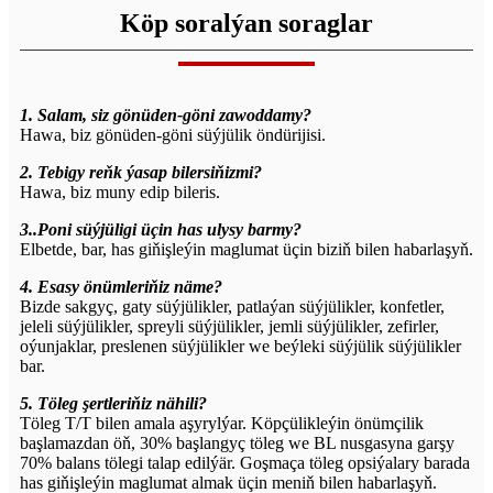
Köp soralýan soraglar
1. Salam, siz gönüden-göni zawoddamy?
Hawa, biz gönüden-göni süýjülik öndürijisi.
2. Tebigy reňk ýasap bilersiňizmi?
Hawa, biz muny edip bileris.
3..Poni süýjüligi üçin has ulysy barmy?
Elbetde, bar, has giňişleýin maglumat üçin biziň bilen habarlaşyň.
4. Esasy önümleriňiz näme?
Bizde sakgyç, gaty süýjülikler, patlaýan süýjülikler, konfetler,
jeleli süýjülikler, spreyli süýjülikler, jemli süýjülikler, zefirler,
oýunjaklar, preslenen süýjülikler we beýleki süýjülik süýjülikler
bar.
5. Töleg şertleriňiz nähili?
Töleg T/T bilen amala aşyrylýar. Köpçülikleýin önümçilik
başlamazdan öň, 30% başlangyç töleg we BL nusgasyna garşy
70% balans tölegi talap edilýär. Goşmaça töleg opsiýalary barada
has giňişleýin maglumat almak üçin meniň bilen habarlaşyň.