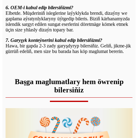
6. OEM-i kabul edip bilersiňizmi?
Elbetde. Müşderiniň isleglerine laýyklykda brendi, dizaýny we
gaplama aýratynlyklaryny üýtgedip bileris. Biziň kärhanamyzda
islendik sargyt edilen sungat eserlerini döretmäge kömek etmek
üçin size yhlasly dizaýn topary bar.
7. Garyşyk konteýnerini kabul edip bilersiňizmi?
Hawa, bir gapda 2-3 zady garyşdyryp bilersiňiz. Geliň, jikme-jik
gürrüň edeliň, men size bu barada has köp maglumat bererin.
Başga maglumatlary hem öwrenip
bilersiňiz