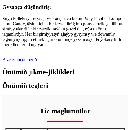
Gysgaça düşündiriş:
Süýji kolleksiýaňyza ajaýyp goşmaça bolan Pony Pacifier Lollipop
Hard Candy, täsin kiçijik bir lezzetdir! Şirin pony emzik şekilli bu
şirniyyatlar diňe bir estetiki taýdan gözel däl, eýsem örän
tagamlydyr. Her bir şirniyyatyň ajaýyp gyrymsy we dowamly
tagamyny üpjün etmek üçin onuň inçe ýasalmasynda ýokary hilli
ingredientler ulanylýar.
Bize e-poçta iberiň
Önümiň jikme-jiklikleri
Önümiň tegleri
Tiz maglumatlar