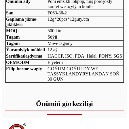
Önümiň ady
Poni emzikli lolipop, turş poroşokly
konfet we açylýan konfet
San
F063-36-2
Gaplama jikme-
12g*20pcs*12guty/ctn
jiklikleri
MOQ
500 ktn
Tagam
Süýji
Tagam
Miwe tagamy
Ýaramlylyk möhleti
12 aý
Sertifikatlaşdyrma
HACCP, ISO, FDA, Halal, PONY, SGS
OEM/ODM
Elýeterli
Eltip berme wagty
GOÝUM GOÝULDY WE
TASSYKLANDYRYLANDAN SOŇ
30 GÜN
Önümiň görkezilişi