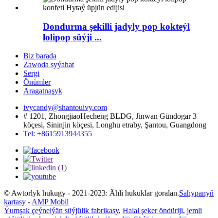
Dondurma şekilli jadyly pop kokteýl
lolipop süýji ...
Biz barada
Zawoda syýahat
Sergi
Önümler
Aragatnaşyk
ivycandy@shantouivy.com
# 1201, ZhongjiaoHecheng BLDG, Jinwan Gündogar 3
köçesi, Sininjin köçesi, Longhu etraby, Şantou, Guangdong
Tel: +8615913944355
© Awtorlyk hukugy - 2021-2023: Ähli hukuklar goralan.
Sahypanyň
kartasy
-
AMP Mobil
Ýumşak çeýnelýän süýjülik fabrikasy
,
Halal şeker öndüriji
,
jemli