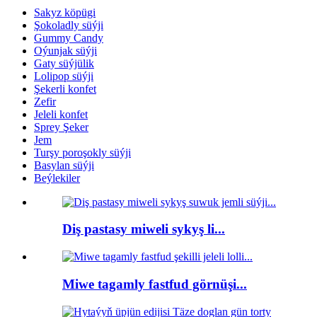
Sakyz köpügi
Şokoladly süýji
Gummy Candy
Oýunjak süýji
Gaty süýjülik
Lolipop süýji
Şekerli konfet
Zefir
Jeleli konfet
Sprey Şeker
Jem
Turşy poroşokly süýji
Basylan süýji
Beýlekiler
Diş pastasy miweli sykyş li...
Miwe tagamly fastfud görnüşi...