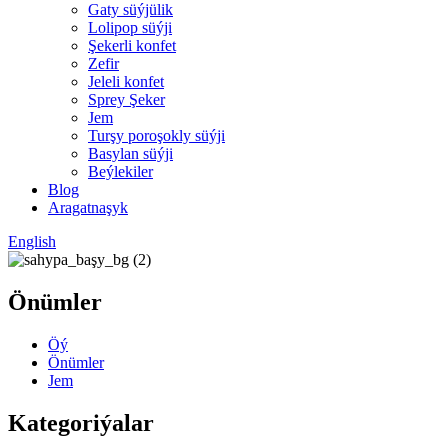
Gaty süýjülik
Lolipop süýji
Şekerli konfet
Zefir
Jeleli konfet
Sprey Şeker
Jem
Turşy poroşokly süýji
Basylan süýji
Beýlekiler
Blog
Aragatnaşyk
English
Önümler
Öý
Önümler
Jem
Kategoriýalar