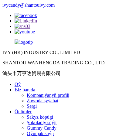
ivycandy@shantouivy.com
IVY (HK) INDUSTRY CO., LIMITED
SHANTOU WANHENGDA TRADING CO., LTD
汕头市万亨达贸易有限公司
Öý
Biz barada
Kompaniýanyň profili
Zawoda syýahat
Sergi
Önümler
Sakyz köpügi
Şokoladly süýji
Gummy Candy
Oýunjak süýji