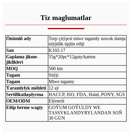
Tiz maglumatlar
Önümiň ady
Turp çüýşesi miwe tagamly suwuk damja
süýjülik üpjün ediji
San
K102-17
Gaplama jikme-
55g*20pc*12guty/karton
jiklikleri
MOQ
500 ktn
Tagam
Süýji
Tagam
Miwe tagamy
Ýaramlylyk möhleti
12 aý
Sertifikatlaşdyrma
HACCP, ISO, FDA, Halal, PONY, SGS
OEM/ODM
Elýeterli
Eltip berme wagty
GOÝUM GOÝULDY WE
TASSYKLANDYRYLANDAN SOŇ
30 GÜN