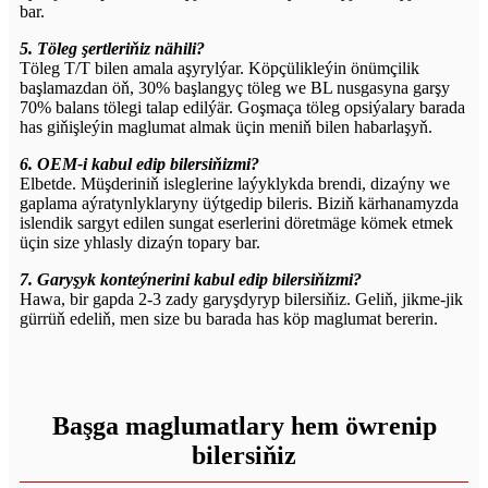
bar.
5. Töleg şertleriňiz nähili?
Töleg T/T bilen amala aşyrylýar. Köpçülikleýin önümçilik
başlamazdan öň, 30% başlangyç töleg we BL nusgasyna garşy
70% balans tölegi talap edilýär. Goşmaça töleg opsiýalary barada
has giňişleýin maglumat almak üçin meniň bilen habarlaşyň.
6. OEM-i kabul edip bilersiňizmi?
Elbetde. Müşderiniň isleglerine laýyklykda brendi, dizaýny we
gaplama aýratynlyklaryny üýtgedip bileris. Biziň kärhanamyzda
islendik sargyt edilen sungat eserlerini döretmäge kömek etmek
üçin size yhlasly dizaýn topary bar.
7. Garyşyk konteýnerini kabul edip bilersiňizmi?
Hawa, bir gapda 2-3 zady garyşdyryp bilersiňiz. Geliň, jikme-jik
gürrüň edeliň, men size bu barada has köp maglumat bererin.
Başga maglumatlary hem öwrenip
bilersiňiz