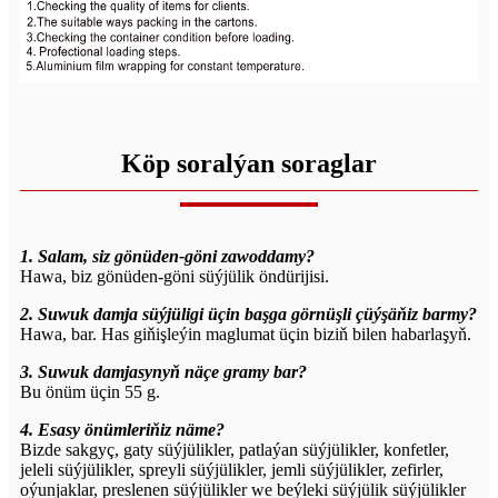
Köp soralýan soraglar
1. Salam, siz gönüden-göni zawoddamy?
Hawa, biz gönüden-göni süýjülik öndürijisi.
2. Suwuk damja süýjüligi üçin başga görnüşli çüýşäňiz barmy?
Hawa, bar. Has giňişleýin maglumat üçin biziň bilen habarlaşyň.
3. Suwuk damjasynyň näçe gramy bar?
Bu önüm üçin 55 g.
4. Esasy önümleriňiz näme?
Bizde sakgyç, gaty süýjülikler, patlaýan süýjülikler, konfetler,
jeleli süýjülikler, spreyli süýjülikler, jemli süýjülikler, zefirler,
oýunjaklar, preslenen süýjülikler we beýleki süýjülik süýjülikler