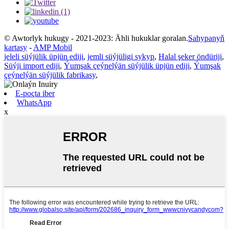
© Awtorlyk hukugy - 2021-2023: Ähli hukuklar goralan.
Sahypanyň
kartasy
-
AMP Mobil
jeleli süýjülik üpjün ediji
,
jemli süýjüligi sykyp
,
Halal şeker öndüriji
,
Süýji import ediji
,
Ýumşak çeýnelýän süýjülik üpjün ediji
,
Ýumşak
çeýnelýän süýjülik fabrikasy
,
E-poçta iber
WhatsApp
x