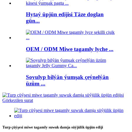
Hytaý üpjün edijisi Täze doglan
gün...
OEM / ODM Miwe tagamly lyche ...
Soyulyp bilýän ýumşak çeýnelýän
üzüm ...
Turp çüýşesi miwe tagamly suwuk damja süýjülik üpjün ediji