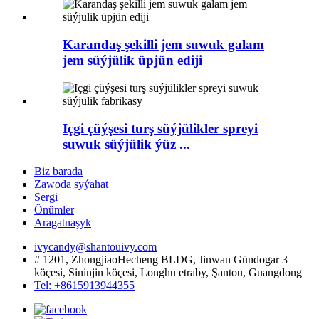
Karandaş şekilli jem suwuk galam
jem süýjülik üpjün ediji
Içgi çüýşesi turş süýjülikler spreyi
suwuk süýjülik ýüz ...
Biz barada
Zawoda syýahat
Sergi
Önümler
Aragatnaşyk
ivycandy@shantouivy.com
# 1201, ZhongjiaoHecheng BLDG, Jinwan Gündogar 3
köçesi, Sininjin köçesi, Longhu etraby, Şantou, Guangdong
Tel: +8615913944355