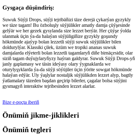
Gysgaça düşündiriş:
Suwuk Süýji Drops, süýji tejribäňizi täze derejä çykarýan gyzykly
we täze tagam! Bu özboluşly süýjülikler amatly damja çüýşesinde
gelýär we her gezek gysylanda size lezzet berýär. Her çüýşe ýolda
ulanmak üçin ýa-da halaýan süýjüligiňize gyzykly goşundy
hökmünde ajaýyp bolan lezzetli süýji suwuk süýjülikler bilen
doldurylýar. Klassiki çilek, üzüm we tropiki ananas suwuk
damjalarda elýeterli bolan lezzetli tagamlaryň diňe birnäçesidir, olar
siziň tagam duýujylaryňyzy haýran galdyrar. Suwuk Süýji Drops-yň
janly gaplamasy we täsin ideýasy olary ýygnaklarda we
oturylyşyklarda ýa-da süýji söýüjiler üçin ýörite sowgat hökmünde
halaýan edýär. Uly ýaşlylar nostaljik süýjülikden lezzet alyp, bagtly
ýatlamalary täzeden başdan geçirip bilerler, çagalar bolsa süýjini
gysmagyň interaktiw tejribesinden lezzet alarlar.
Bize e-poçta iberiň
Önümiň jikme-jiklikleri
Önümiň tegleri