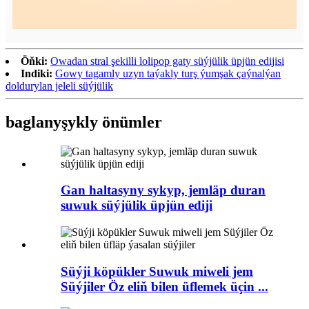
Öňki:
Owadan stral şekilli lolipop gaty süýjülik üpjün edijisi
Indiki:
Gowy tagamly uzyn taýakly turş ýumşak çaýnalýan
doldurylan jeleli süýjülik
baglanyşykly önümler
Gan haltasyny sykyp, jemläp duran
suwuk süýjülik üpjün ediji
Süýji köpükler Suwuk miweli jem
Süýjiler Öz eliň bilen üflemek üçin ...