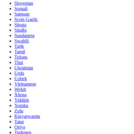
Slovenian
Somali
Samoan
Scots Gaelic
Shona
Sindhi
Sundanese
Swahili
Tajik
Tamil
Telugu
Thai
Ukrainian
Urdu
Uzbek
Vietnamese
Welsh
Xhosa
Yiddish
Yoruba
Zulu
Kinyarwanda
Tatar
Oriya
Turkmen