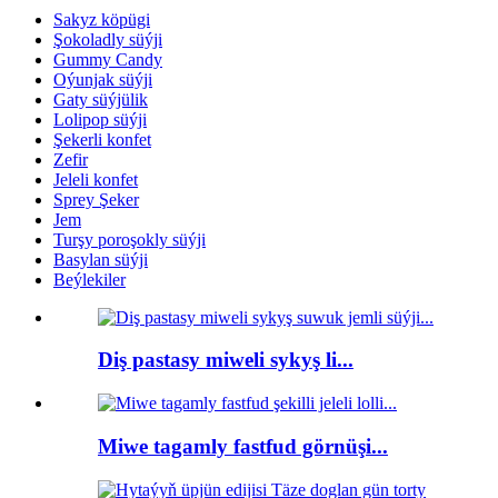
Sakyz köpügi
Şokoladly süýji
Gummy Candy
Oýunjak süýji
Gaty süýjülik
Lolipop süýji
Şekerli konfet
Zefir
Jeleli konfet
Sprey Şeker
Jem
Turşy poroşokly süýji
Basylan süýji
Beýlekiler
Diş pastasy miweli sykyş li...
Miwe tagamly fastfud görnüşi...