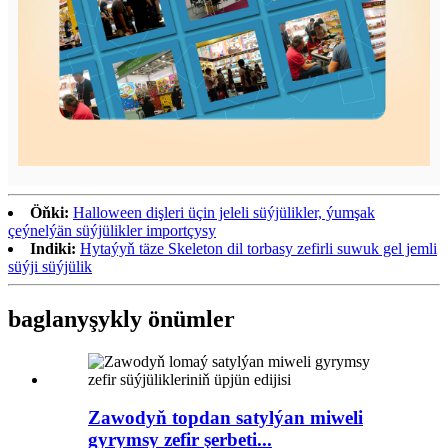
Öňki:
Halloween dişleri üçin jeleli süýjülikler, ýumşak
çeýnelýän süýjülikler importçysy
Indiki:
Hytaýyň täze Skeleton dil torbasy zefirli suwuk gel jemli
süýji süýjülik
baglanyşykly önümler
Zawodyň topdan satylýan miweli
gyrymsy zefir şerbeti...