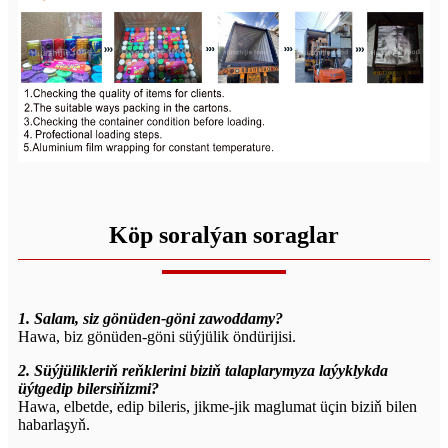
Köp soralýan soraglar
1. Salam, siz gönüden-göni zawoddamy?
Hawa, biz gönüden-göni süýjülik öndürijisi.
2. Süýjülikleriň reňklerini biziň talaplarymyza laýyklykda
üýtgedip bilersiňizmi?
Hawa, elbetde, edip bileris, jikme-jik maglumat üçin biziň bilen
habarlaşyň.