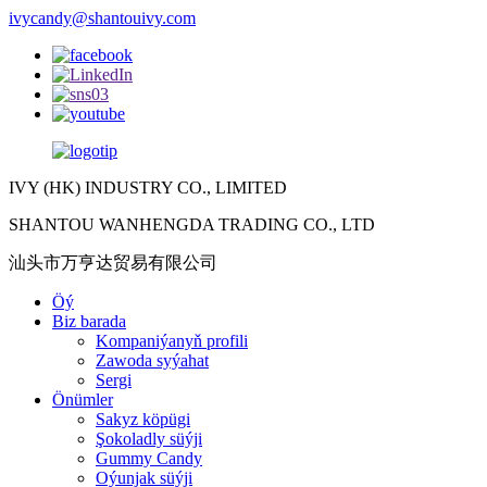
ivycandy@shantouivy.com
IVY (HK) INDUSTRY CO., LIMITED
SHANTOU WANHENGDA TRADING CO., LTD
汕头市万亨达贸易有限公司
Öý
Biz barada
Kompaniýanyň profili
Zawoda syýahat
Sergi
Önümler
Sakyz köpügi
Şokoladly süýji
Gummy Candy
Oýunjak süýji