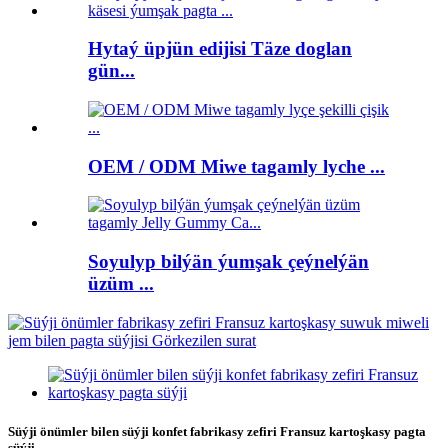
Hytaý üpjün edijisi Täze doglan
gün...
OEM / ODM Miwe tagamly lyche ...
Soyulyp bilýän ýumşak çeýnelýän
üzüm ...
Süýji önümler bilen süýji konfet fabrikasy zefiri Fransuz kartoşkasy pagta
süýji