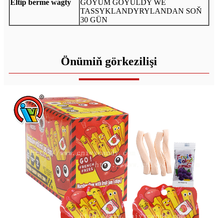
Eltip berme wagty
GOÝUM GOÝULDY WE
TASSYKLANDYRYLANDAN SOŇ
30 GÜN
Önümiň görkezilişi