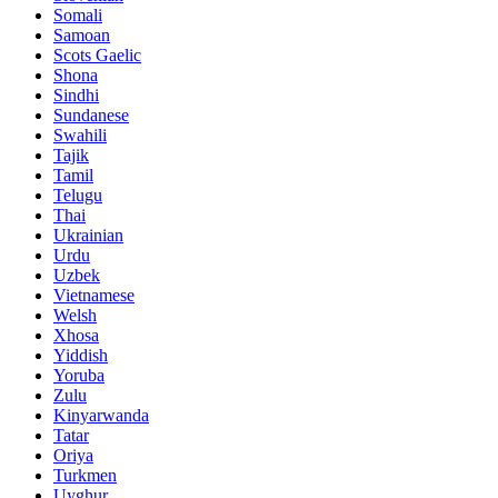
Somali
Samoan
Scots Gaelic
Shona
Sindhi
Sundanese
Swahili
Tajik
Tamil
Telugu
Thai
Ukrainian
Urdu
Uzbek
Vietnamese
Welsh
Xhosa
Yiddish
Yoruba
Zulu
Kinyarwanda
Tatar
Oriya
Turkmen
Uyghur