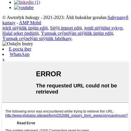
© Awtorlyk hukugy - 2021-2023: Ähli hukuklar goralan.
Sahypanyň
kartasy
-
AMP Mobil
jeleli süýjülik üpjün ediji
,
Süýji import ediji
,
jemli süýjüligi sykyp
,
Halal şeker öndüriji
,
Ýumşak çeýnelýän süýjülik üpjün ediji
,
Ýumşak çeýnelýän süýjülik fabrikasy
,
E-poçta iber
WhatsApp
x