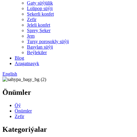
Gaty süýjülik
Lolipop süýji
Şekerli konfet
Zefir
Jeleli konfet
Sprey Şeker
Jem
Turşy poroşokly süýji
Basylan süýji
Beýlekiler
Blog
Aragatnaşyk
English
Önümler
Öý
Önümler
Zefir
Kategoriýalar