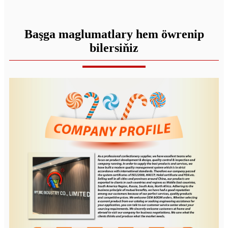
Başga maglumatlary hem öwrenip
bilersiňiz