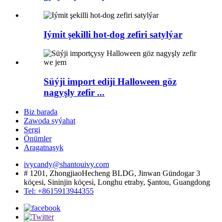
Iýmit şekilli hot-dog zefiri satylýar
Süýji import ediji Halloween göz
nagyşly zefir ...
Biz barada
Zawoda syýahat
Sergi
Önümler
Aragatnaşyk
ivycandy@shantouivy.com
# 1201, ZhongjiaoHecheng BLDG, Jinwan Gündogar 3
köçesi, Sininjin köçesi, Longhu etraby, Şantou, Guangdong
Tel: +8615913944355