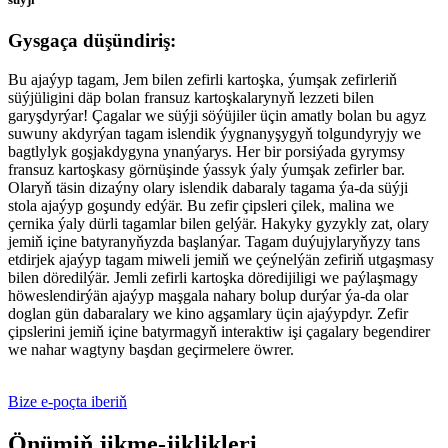
Gysgaça düşündiriş:
Bu ajaýyp tagam, Jem bilen zefirli kartoşka, ýumşak zefirleriň
süýjüligini däp bolan fransuz kartoşkalarynyň lezzeti bilen
garyşdyrýar! Çagalar we süýji söýüjiler üçin amatly bolan bu agyz
suwuny akdyrýan tagam islendik ýygnanyşygyň tolgundyryjy we
bagtlylyk goşjakdygyna ynanýarys. Her bir porsiýada gyrymsy
fransuz kartoşkasy görnüşinde ýassyk ýaly ýumşak zefirler bar.
Olaryň täsin dizaýny olary islendik dabaraly tagama ýa-da süýji
stola ajaýyp goşundy edýär. Bu zefir çipsleri çilek, malina we
çernika ýaly dürli tagamlar bilen gelýär. Hakyky gyzykly zat, olary
jemiň içine batyranyňyzda başlanýar. Tagam duýujylaryňyzy tans
etdirjek ajaýyp tagam miweli jemiň we çeýnelýän zefiriň utgaşmasy
bilen döredilýär. Jemli zefirli kartoşka döredijiligi we paýlaşmagy
höweslendirýän ajaýyp maşgala nahary bolup durýar ýa-da olar
doglan gün dabaralary we kino agşamlary üçin ajaýypdyr. Zefir
çipslerini jemiň içine batyrmagyň interaktiw işi çagalary begendirer
we nahar wagtyny başdan geçirmelere öwrer.
Bize e-poçta iberiň
Önümiň jikme-jiklikleri