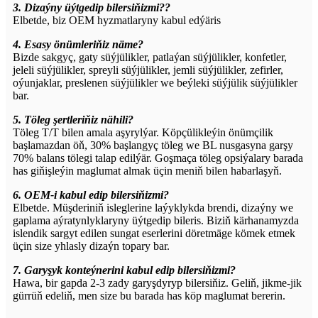
3. Dizaýny üýtgedip bilersiňizmi??
Elbetde, biz OEM hyzmatlaryny kabul edýäris
4. Esasy önümleriňiz näme?
Bizde sakgyç, gaty süýjülikler, patlaýan süýjülikler, konfetler,
jeleli süýjülikler, spreyli süýjülikler, jemli süýjülikler, zefirler,
oýunjaklar, preslenen süýjülikler we beýleki süýjülik süýjülikler
bar.
5. Töleg şertleriňiz nähili?
Töleg T/T bilen amala aşyrylýar. Köpçülikleýin önümçilik
başlamazdan öň, 30% başlangyç töleg we BL nusgasyna garşy
70% balans tölegi talap edilýär. Goşmaça töleg opsiýalary barada
has giňişleýin maglumat almak üçin meniň bilen habarlaşyň.
6. OEM-i kabul edip bilersiňizmi?
Elbetde. Müşderiniň isleglerine laýyklykda brendi, dizaýny we
gaplama aýratynlyklaryny üýtgedip bileris. Biziň kärhanamyzda
islendik sargyt edilen sungat eserlerini döretmäge kömek etmek
üçin size yhlasly dizaýn topary bar.
7. Garyşyk konteýnerini kabul edip bilersiňizmi?
Hawa, bir gapda 2-3 zady garyşdyryp bilersiňiz. Geliň, jikme-jik
gürrüň edeliň, men size bu barada has köp maglumat bererin.