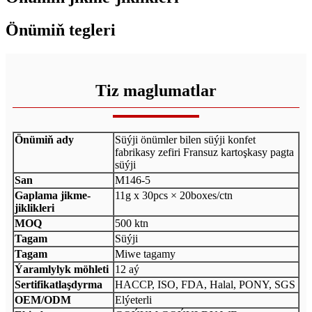
Önümiň tegleri
Tiz maglumatlar
Önümiň ady
Süýji önümler bilen süýji konfet
fabrikasy zefiri Fransuz kartoşkasy pagta
süýji
San
M146-5
Gaplama jikme-
11g x 30pcs × 20boxes/ctn
jiklikleri
MOQ
500 ktn
Tagam
Süýji
Tagam
Miwe tagamy
Ýaramlylyk möhleti
12 aý
Sertifikatlaşdyrma
HACCP, ISO, FDA, Halal, PONY, SGS
OEM/ODM
Elýeterli