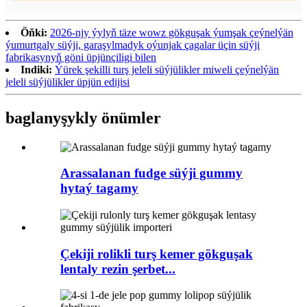
Öňki:
2026-njy ýylyň täze wowz gökguşak ýumşak çeýnelýän
ýumurtgaly süýji, garaşylmadyk oýunjak çagalar üçin süýji
fabrikasynyň göni üpjünçiligi bilen
Indiki:
Ýürek şekilli turş jeleli süýjülikler miweli çeýnelýän
jeleli süýjülikler üpjün edijisi
baglanyşykly önümler
Arassalanan fudge süýji gummy
hytaý tagamy
Çekiji rolikli turş kemer gökguşak
lentaly rezin şerbet...