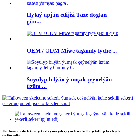
Hytaý üpjün edijisi Täze doglan
gün...
OEM / ODM Miwe tagamly lyche ...
Soyulyp bilýän ýumşak çeýnelýän
üzüm ...
Halloween skeletine şekerli ýumşak çeýnelýän kelle şekilli şekerli şeker
üpjün ediji