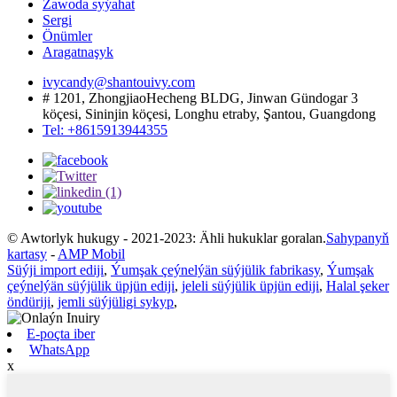
Zawoda syýahat
Sergi
Önümler
Aragatnaşyk
ivycandy@shantouivy.com
# 1201, ZhongjiaoHecheng BLDG, Jinwan Gündogar 3
köçesi, Sininjin köçesi, Longhu etraby, Şantou, Guangdong
Tel: +8615913944355
© Awtorlyk hukugy - 2021-2023: Ähli hukuklar goralan.
Sahypanyň
kartasy
-
AMP Mobil
Süýji import ediji
,
Ýumşak çeýnelýän süýjülik fabrikasy
,
Ýumşak
çeýnelýän süýjülik üpjün ediji
,
jeleli süýjülik üpjün ediji
,
Halal şeker
öndüriji
,
jemli süýjüligi sykyp
,
E-poçta iber
WhatsApp
x