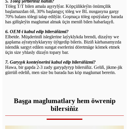
5. Töleg şertleriňiz nähili?
Töleg T/T bilen amala aşyrylýar. Köpçülikleýin önümçilik
başlamazdan öň, 30% başlangyç töleg we BL nusgasyna garşy
70% balans tölegi talap edilýär. Goşmaça töleg opsiýalary barada
has giňişleýin maglumat almak üçin meniň bilen habarlaşyň.
6. OEM-i kabul edip bilersiňizmi?
Elbetde. Müşderiniň isleglerine laýyklykda brendi, dizaýny we
gaplama aýratynlyklaryny üýtgedip bileris. Biziň kärhanamyzda
islendik sargyt edilen sungat eserlerini döretmäge kömek etmek
üçin size yhlasly dizaýn topary bar.
7. Garyşyk konteýnerini kabul edip bilersiňizmi?
Hawa, bir gapda 2-3 zady garyşdyryp bilersiňiz. Geliň, jikme-jik
gürrüň edeliň, men size bu barada has köp maglumat bererin.
Başga maglumatlary hem öwrenip
bilersiňiz