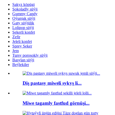
Sakyz köpügi
Şokoladly süýji
Gummy Candy
Oýunjak süýji
Gaty süýjülik
Lolipop süýji
Şekerli konfet
Zefir
Jeleli konfet
Sprey Şeker
Jem
Turşy poroşokly süýji
Basylan süýji
Beýlekiler
Diş pastasy miweli sykyş li...
Miwe tagamly fastfud görnüşi...