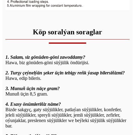
Köp soralýan soraglar
1. Salam, siz gönüden-göni zawoddamy?
Hawa, biz gönüden-göni süýjülik öndürijisi.
2. Turşy çeýnelýän şeker üçin tebigy reňk ýasap bilersiňizmi?
Hawa, edip bileris.
3. Munuň üçin näçe gram?
Munuň üçin 8,5 gram.
4. Esasy önümleriňiz näme?
Bizde sakgyç, gaty süýjülikler, patlaýan süýjülikler, konfetler,
jeleli süýjülikler, spreyli süýjülikler, jemli süýjülikler, zefirler,
oýunjaklar, preslenen süýjülikler we beýleki süýjülik süýjülikler
bar.