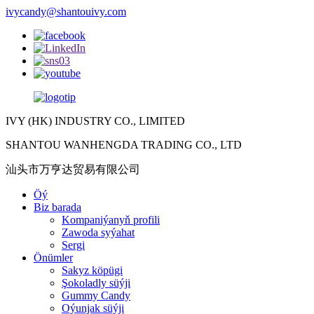
ivycandy@shantouivy.com
IVY (HK) INDUSTRY CO., LIMITED
SHANTOU WANHENGDA TRADING CO., LTD
汕头市万亨达贸易有限公司
Öý
Biz barada
Kompaniýanyň profili
Zawoda syýahat
Sergi
Önümler
Sakyz köpügi
Şokoladly süýji
Gummy Candy
Oýunjak süýji