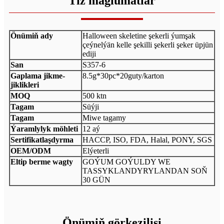
Tiz maglumatlar
Önümiň ady
Halloween skeletine şekerli ýumşak
çeýnelýän kelle şekilli şekerli şeker üpjün
ediji
San
S357-6
Gaplama jikme-
8.5g*30pc*20guty/karton
jiklikleri
MOQ
500 ktn
Tagam
Süýji
Tagam
Miwe tagamy
Ýaramlylyk möhleti
12 aý
Sertifikatlaşdyrma
HACCP, ISO, FDA, Halal, PONY, SGS
OEM/ODM
Elýeterli
Eltip berme wagty
GOÝUM GOÝULDY WE
TASSYKLANDYRYLANDAN SOŇ
30 GÜN
Önümiň görkezilişi