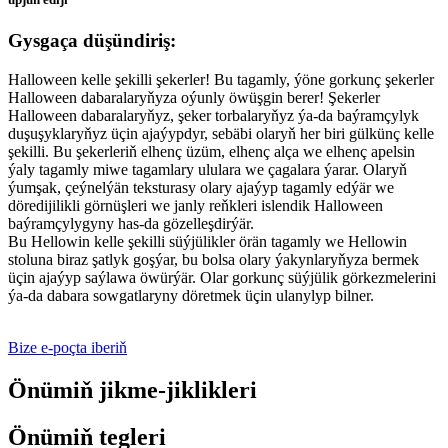
Gysgaça düşündiriş:
Halloween kelle şekilli şekerler! Bu tagamly, ýöne gorkunç şekerler
Halloween dabaralaryňyza oýunly öwüşgin berer! Şekerler
Halloween dabaralaryňyz, şeker torbalaryňyz ýa-da baýramçylyk
duşuşyklaryňyz üçin ajaýypdyr, sebäbi olaryň her biri gülkünç kelle
şekilli. Bu şekerleriň elhenç üzüm, elhenç alça we elhenç apelsin
ýaly tagamly miwe tagamlary ululara we çagalara ýarar. Olaryň
ýumşak, çeýnelýän teksturasy olary ajaýyp tagamly edýär we
döredijilikli görnüşleri we janly reňkleri islendik Halloween
baýramçylygyny has-da gözelleşdirýär.
Bu Hellowin kelle şekilli süýjülikler örän tagamly we Hellowin
stoluna biraz şatlyk goşýar, bu bolsa olary ýakynlaryňyza bermek
üçin ajaýyp saýlawa öwürýär. Olar gorkunç süýjülik görkezmelerini
ýa-da dabara sowgatlaryny döretmek üçin ulanylyp bilner.
Bize e-poçta iberiň
Önümiň jikme-jiklikleri
Önümiň tegleri