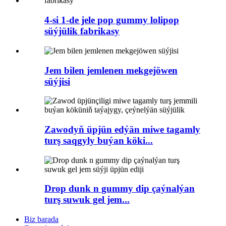
4-si 1-de jele pop gummy lolipop
süýjülik fabrikasy
Jem bilen jemlenen mekgejöwen
süýjisi
Zawodyň üpjün edýän miwe tagamly
turş saqgyly buýan köki...
Drop dunk n gummy dip çaýnalýan
turş suwuk gel jem...
Biz barada