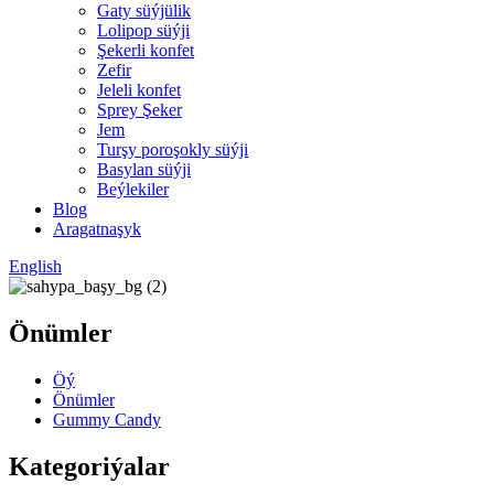
Gaty süýjülik
Lolipop süýji
Şekerli konfet
Zefir
Jeleli konfet
Sprey Şeker
Jem
Turşy poroşokly süýji
Basylan süýji
Beýlekiler
Blog
Aragatnaşyk
English
Önümler
Öý
Önümler
Gummy Candy
Kategoriýalar