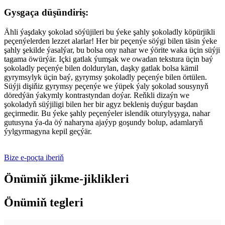
Gysgaça düşündiriş:
Ähli ýaşdaky şokolad söýüjileri bu ýeke şahly şokoladly köpürjikli
peçenýelerden lezzet alarlar! Her bir peçenýe söýgi bilen täsin ýeke
şahly şekilde ýasalýar, bu bolsa ony nahar we ýörite waka üçin süýji
tagama öwürýär. Içki gatlak ýumşak we owadan tekstura üçin baý
şokoladly peçenýe bilen doldurylan, daşky gatlak bolsa kämil
gyrymsylyk üçin baý, gyrymsy şokoladly peçenýe bilen örtülen.
Süýji dişiňiz gyrymsy peçenýe we ýüpek ýaly şokolad sousynyň
döredýän ýakymly kontrastyndan doýar. Reňkli dizaýn we
şokoladyň süýjiligi bilen her bir agyz bekleniş duýgur başdan
geçirmedir. Bu ýeke şahly peçenýeler islendik oturylyşyga, nahar
gutusyna ýa-da öý naharyna ajaýyp goşundy bolup, adamlaryň
ýylgyrmagyna kepil geçýär.
Bize e-poçta iberiň
Önümiň jikme-jiklikleri
Önümiň tegleri