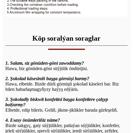
Köp soralýan soraglar
1. Salam, siz gönüden-göni zawoddamy?
Hawa, biz gönüden-göni süýjülik öndürijisi.
2. Şokolad käsesiniň başga görnüşi barmy?
Hawa, elbetde. Bizde dürli görnüşli şokolad käseleri bar. Biz
bilen habarlaşmagyňyzy haýyş edýäris.
3. Şokoladly biskwit konfetini başga konfetlere çalşyp
bolýarmy?
Elbetde, edip bileris. Geliň, jikme-jiklikler barada gürleşeliň.
4. Esasy önümleriňiz näme?
Bizde sakgyç, gaty süýjülikler, patlaýan süýjülikler, konfetler,
jeleli süýjülikler, spreyli süýjülikler, jemli süýjülikler, zefirler,