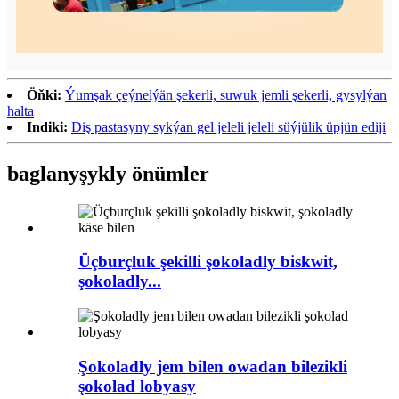
Öňki:
Ýumşak çeýnelýän şekerli, suwuk jemli şekerli, gysylýan
halta
Indiki:
Diş pastasyny sykýan gel jeleli jeleli süýjülik üpjün ediji
baglanyşykly önümler
Üçburçluk şekilli şokoladly biskwit,
şokoladly...
Şokoladly jem bilen owadan bilezikli
şokolad lobyasy