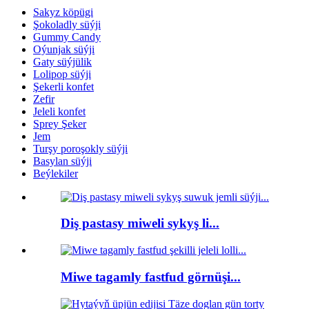
Sakyz köpügi
Şokoladly süýji
Gummy Candy
Oýunjak süýji
Gaty süýjülik
Lolipop süýji
Şekerli konfet
Zefir
Jeleli konfet
Sprey Şeker
Jem
Turşy poroşokly süýji
Basylan süýji
Beýlekiler
Diş pastasy miweli sykyş li...
Miwe tagamly fastfud görnüşi...