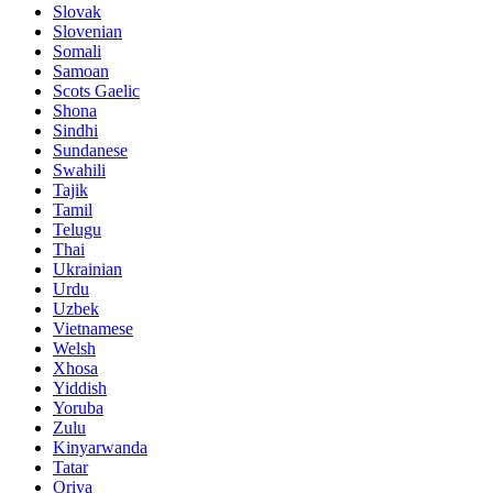
Slovak
Slovenian
Somali
Samoan
Scots Gaelic
Shona
Sindhi
Sundanese
Swahili
Tajik
Tamil
Telugu
Thai
Ukrainian
Urdu
Uzbek
Vietnamese
Welsh
Xhosa
Yiddish
Yoruba
Zulu
Kinyarwanda
Tatar
Oriya