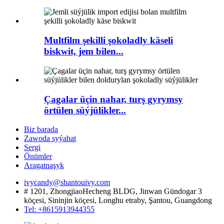
Multfilm şekilli şokoladly käseli
biskwit, jem bilen...
Çagalar üçin nahar, turş gyrymsy
örtülen süýjülikler...
Biz barada
Zawoda syýahat
Sergi
Önümler
Aragatnaşyk
ivycandy@shantouivy.com
# 1201, ZhongjiaoHecheng BLDG, Jinwan Gündogar 3
köçesi, Sininjin köçesi, Longhu etraby, Şantou, Guangdong
Tel: +8615913944355