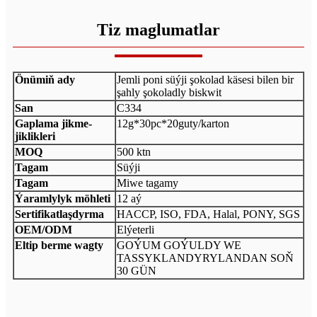
Tiz maglumatlar
Önümiň ady
Jemli poni süýji şokolad käsesi bilen bir
şahly şokoladly biskwit
San
C334
Gaplama jikme-
12g*30pc*20guty/karton
jiklikleri
MOQ
500 ktn
Tagam
Süýji
Tagam
Miwe tagamy
Ýaramlylyk möhleti
12 aý
Sertifikatlaşdyrma
HACCP, ISO, FDA, Halal, PONY, SGS
OEM/ODM
Elýeterli
Eltip berme wagty
GOÝUM GOÝULDY WE
TASSYKLANDYRYLANDAN SOŇ
30 GÜN