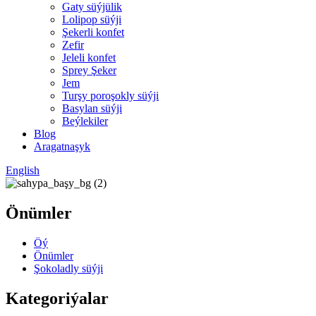
Gaty süýjülik
Lolipop süýji
Şekerli konfet
Zefir
Jeleli konfet
Sprey Şeker
Jem
Turşy poroşokly süýji
Basylan süýji
Beýlekiler
Blog
Aragatnaşyk
English
Önümler
Öý
Önümler
Şokoladly süýji
Kategoriýalar