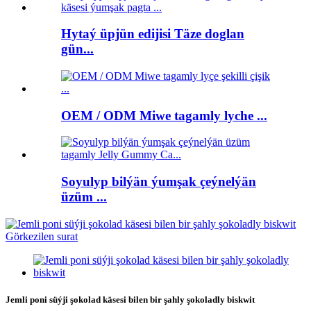
Hytaý üpjün edijisi Täze doglan
gün...
OEM / ODM Miwe tagamly lyche ...
Soyulyp bilýän ýumşak çeýnelýän
üzüm ...
Jemli poni süýji şokolad käsesi bilen bir şahly şokoladly biskwit