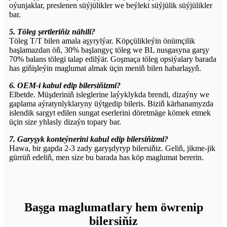
oýunjaklar, preslenen süýjülikler we beýleki süýjülik süýjülikler
bar.
5. Töleg şertleriňiz nähili?
Töleg T/T bilen amala aşyrylýar. Köpçülikleýin önümçilik
başlamazdan öň, 30% başlangyç töleg we BL nusgasyna garşy
70% balans tölegi talap edilýär. Goşmaça töleg opsiýalary barada
has giňişleýin maglumat almak üçin meniň bilen habarlaşyň.
6. OEM-i kabul edip bilersiňizmi?
Elbetde. Müşderiniň isleglerine laýyklykda brendi, dizaýny we
gaplama aýratynlyklaryny üýtgedip bileris. Biziň kärhanamyzda
islendik sargyt edilen sungat eserlerini döretmäge kömek etmek
üçin size yhlasly dizaýn topary bar.
7. Garyşyk konteýnerini kabul edip bilersiňizmi?
Hawa, bir gapda 2-3 zady garyşdyryp bilersiňiz. Geliň, jikme-jik
gürrüň edeliň, men size bu barada has köp maglumat bererin.
Başga maglumatlary hem öwrenip
bilersiňiz