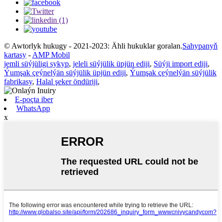
© Awtorlyk hukugy - 2021-2023: Ähli hukuklar goralan.
Sahypanyň
kartasy
-
AMP Mobil
jemli süýjüligi sykyp
,
jeleli süýjülik üpjün ediji
,
Süýji import ediji
,
Ýumşak çeýnelýän süýjülik üpjün ediji
,
Ýumşak çeýnelýän süýjülik
fabrikasy
,
Halal şeker öndüriji
,
E-poçta iber
WhatsApp
x