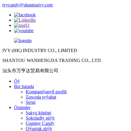
ivycandy@shantouivy.com
IVY (HK) INDUSTRY CO., LIMITED
SHANTOU WANHENGDA TRADING CO., LTD
汕头市万亨达贸易有限公司
Öý
Biz barada
Kompaniýanyň profili
Zawoda syýahat
Sergi
Önümler
Sakyz köpügi
Şokoladly süýji
Gummy Candy
Oýunjak süýji