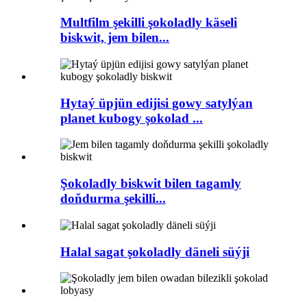
Multfilm şekilli şokoladly käseli
biskwit, jem bilen...
Hytaý üpjün edijisi gowy satylýan
planet kubogy şokolad ...
Şokoladly biskwit bilen tagamly
doňdurma şekilli...
Halal sagat şokoladly däneli süýji