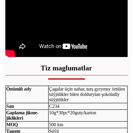
Tiz maglumatlar
Önümiň ady
Çagalar üçin nahar, turş gyrymsy örtülen
süýjülikler bilen doldurylan şokoladly
süýjülikler
San
C234
Gaplama jikme-
10g*30pc*20guty/karton
jiklikleri
MOQ
500 ktn
Tagam
Süýji