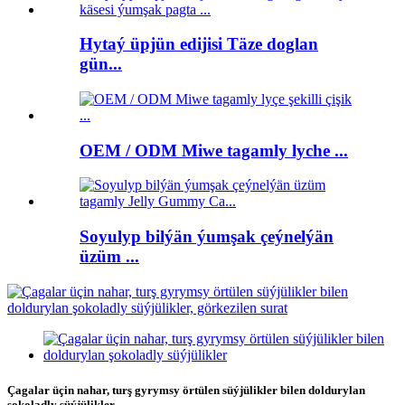
Hytaý üpjün edijisi Täze doglan
gün...
OEM / ODM Miwe tagamly lyche ...
Soyulyp bilýän ýumşak çeýnelýän
üzüm ...
Çagalar üçin nahar, turş gyrymsy örtülen süýjülikler bilen doldurylan
şokoladly süýjülikler