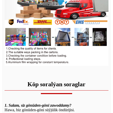
Köp soralýan soraglar
1. Salam, siz gönüden-göni zawoddamy?
Hawa, biz gönüden-göni süýjülik öndürijisi.