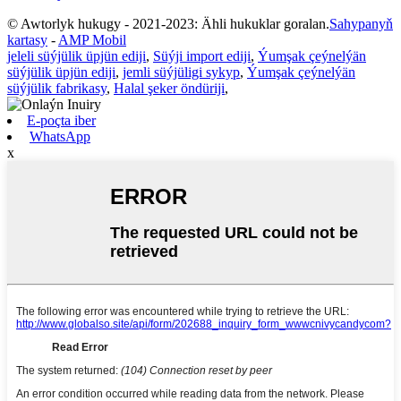
© Awtorlyk hukugy - 2021-2023: Ähli hukuklar goralan.
Sahypanyň
kartasy
-
AMP Mobil
jeleli süýjülik üpjün ediji
,
Süýji import ediji
,
Ýumşak çeýnelýän
süýjülik üpjün ediji
,
jemli süýjüligi sykyp
,
Ýumşak çeýnelýän
süýjülik fabrikasy
,
Halal şeker öndüriji
,
E-poçta iber
WhatsApp
x