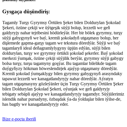
Gysgaça düşündiriş:
Tagamly Turşy Gyrymsy Örtülen Şeker bilen Doldurylan Şokolad
Şekeri, özüne çekiji we üýtgeşik süýji bolup, lezzetli we geň
galdyryjy nahar tejribesini hödürleýär. Her bir bölek gyrymsy, turşy
süýji gabygynyň we baý, kremli şokoladyň utgaşmasy bolup, her
dişlemede gapma-garşy tagam we tekstura döredýär. Süýji we baý
tagamlaryň ideal deňagramlylygyny üpjün edýän, süýji bilen
doldurylan, turşy we gyrymsy örtükli şokolad şekerler. Baý şokolad
merkezi ýumşak, özüne çekiji süýjilik berýär, gyrymsy süýji gabygy
bolsa turşy, turşu tagamyny goşýar. Bu tagamlar bilelikde tagam
duýgyňyzy hökman höweslendirjek ajaýyp utgaşmany döredýär.
Kremli şokolad ýumşaklygy bilen gyrymsy gabygynyň arasyndaky
tapawut lezzetli we kanagatlandyryjy nahar döredýär. Aýratyn
tagam utgaşmasyny gözleýänler üçin Turşy Gyrymsy Örtülen Şeker
bilen Doldurylan Şokolad Şekeri, oýunjak we geň galdyryjy
tebigaty sebäpli ajaýyp we kanagatlandyryjy tagamdyr. Süýjülerimiz
islendik nahar pursadyny, özbaşdak ýa-da ýoldaşlar bilen iýilse-de,
has bagtly we kanagatlandyryjy eder.
Bize e-poçta iberiň