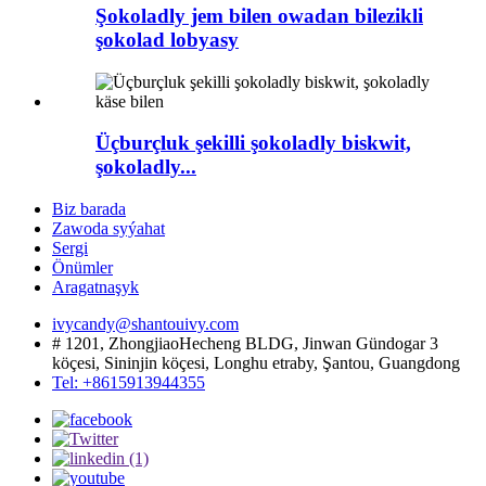
Şokoladly jem bilen owadan bilezikli
şokolad lobyasy
Üçburçluk şekilli şokoladly biskwit,
şokoladly...
Biz barada
Zawoda syýahat
Sergi
Önümler
Aragatnaşyk
ivycandy@shantouivy.com
# 1201, ZhongjiaoHecheng BLDG, Jinwan Gündogar 3
köçesi, Sininjin köçesi, Longhu etraby, Şantou, Guangdong
Tel: +8615913944355