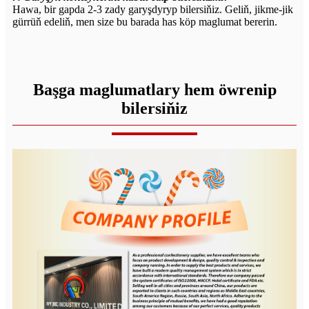
Hawa, bir gapda 2-3 zady garyşdyryp bilersiňiz. Geliň, jikme-jik
gürrüň edeliň, men size bu barada has köp maglumat bererin.
Başga maglumatlary hem öwrenip
bilersiňiz