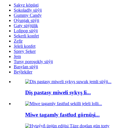
Sakyz köpügi
Şokoladly süýji
Gummy Candy
Oýunjak süýji
Gaty süýjülik
Lolipop süýji
Şekerli konfet
Zefir
Jeleli konfet
Sprey Şeker
Jem
Turşy poroşokly süýji
Basylan süýji
Beýlekiler
Diş pastasy miweli sykyş li...
Miwe tagamly fastfud görnüşi...