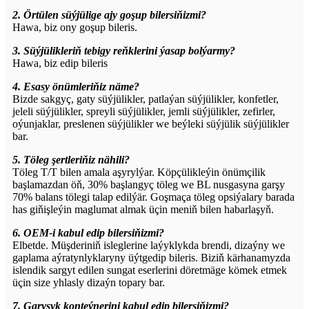
2. Örtülen süýjülige ajy goşup bilersiňizmi?
Hawa, biz ony goşup bileris.
3. Süýjülikleriň tebigy reňklerini ýasap bolýarmy?
Hawa, biz edip bileris
4. Esasy önümleriňiz näme?
Bizde sakgyç, gaty süýjülikler, patlaýan süýjülikler, konfetler,
jeleli süýjülikler, spreyli süýjülikler, jemli süýjülikler, zefirler,
oýunjaklar, preslenen süýjülikler we beýleki süýjülik süýjülikler
bar.
5. Töleg şertleriňiz nähili?
Töleg T/T bilen amala aşyrylýar. Köpçülikleýin önümçilik
başlamazdan öň, 30% başlangyç töleg we BL nusgasyna garşy
70% balans tölegi talap edilýär. Goşmaça töleg opsiýalary barada
has giňişleýin maglumat almak üçin meniň bilen habarlaşyň.
6. OEM-i kabul edip bilersiňizmi?
Elbetde. Müşderiniň isleglerine laýyklykda brendi, dizaýny we
gaplama aýratynlyklaryny üýtgedip bileris. Biziň kärhanamyzda
islendik sargyt edilen sungat eserlerini döretmäge kömek etmek
üçin size yhlasly dizaýn topary bar.
7. Garyşyk konteýnerini kabul edip bilersiňizmi?