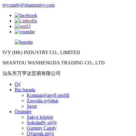
ivycandy@shantouivy.com
IVY (HK) INDUSTRY CO., LIMITED
SHANTOU WANHENGDA TRADING CO., LTD
汕头市万亨达贸易有限公司
Öý
Biz barada
Kompaniýanyň profili
Zawoda syýahat
Sergi
Önümler
Sakyz köpügi
Şokoladly süýji
Gummy Candy
Oýunjak süýji