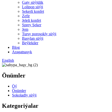
Gaty süýjülik
Lolipop süýji
Şekerli konfet
Zefir
Jeleli konfet
Sprey Şeker
Jem
Turşy poroşokly süýji
Basylan süýji
Beýlekiler
Blog
Aragatnaşyk
English
Önümler
Öý
Önümler
Şokoladly süýji
Kategoriýalar