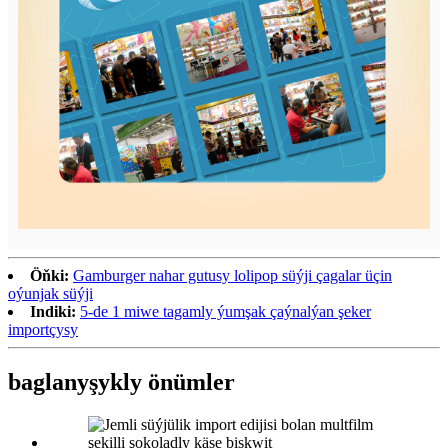
Öňki:
Gamburger nahar gutusy lolipop süýji çagalar üçin
oýunjak süýji
Indiki:
5-de 1 miwe tagamly ýumşak çaýnalýan şeker
importçysy
baglanyşykly önümler