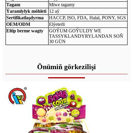
Tagam
Miwe tagamy
Ýaramlylyk möhleti
12 aý
Sertifikatlaşdyrma
HACCP, ISO, FDA, Halal, PONY, SGS
OEM/ODM
Elýeterli
Eltip berme wagty
GOÝUM GOÝULDY WE
TASSYKLANDYRYLANDAN SOŇ
30 GÜN
Önümiň görkezilişi