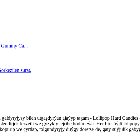
ň galdyryjysy bilen utgaşdyrýan ajaýyp tagam - Lollipop Hard Candies 
lendirjek lezzetli we gyzykly tejribe hödürleýär. Her bir süýjü lolipo
de köpürip we çyrtlap, tolgundyryjy duýgy döretse-de, gaty süýjülik ga