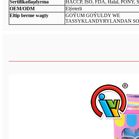
Sertifikatlaşdyrma
HACCP, ISO, FDA, Halal, PONY, 
OEM/ODM
Elýeterli
Eltip berme wagty
GOÝUM GOÝULDY WE
TASSYKLANDYRYLANDAN SO