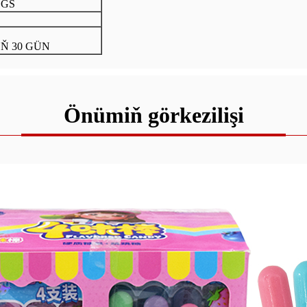
SGS
Ň 30 GÜN
Önümiň görkezilişi