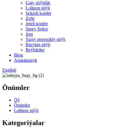
Gaty süýjülik
Lolipop süýji
Şekerli konfet
Zefir
Jeleli konfet
Sprey Şeker
Jem
Turşy poroşokly süýji
Basylan süýji
Beýlekiler
Blog
Aragatnaşyk
English
Önümler
Öý
Önümler
Lolipop süýji
Kategoriýalar