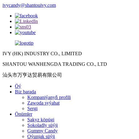
ivycandy@shantouivy.com
IVY (HK) INDUSTRY CO., LIMITED
SHANTOU WANHENGDA TRADING CO., LTD
汕头市万亨达贸易有限公司
Öý
Biz barada
Kompaniýanyň profili
Zawoda syýahat
Sergi
Önümler
Sakyz köpügi
Şokoladly süýji
Gummy Candy
Oýunjak süýji