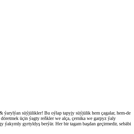
& ýarylýan süýjülikler! Bu oýlap tapyjy süýjülik hem çagalar, hem-de
py döretmek üçin ýagty reňkler we alça, çernika we garpyz ýaly
bygy ýakymly gyrtyldyş berýär. Her bir tagam başdan geçirmedir, sebäbi