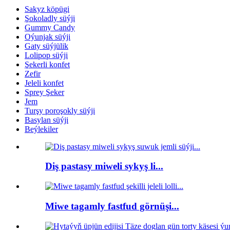
Sakyz köpügi
Şokoladly süýji
Gummy Candy
Oýunjak süýji
Gaty süýjülik
Lolipop süýji
Şekerli konfet
Zefir
Jeleli konfet
Sprey Şeker
Jem
Turşy poroşokly süýji
Basylan süýji
Beýlekiler
Diş pastasy miweli sykyş li...
Miwe tagamly fastfud görnüşi...