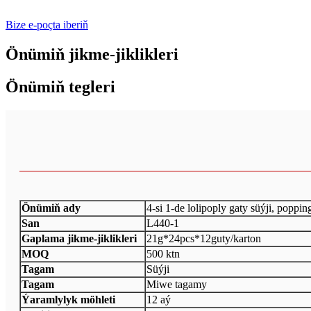
Bize e-poçta iberiň
Önümiň jikme-jiklikleri
Önümiň tegleri
Önümiň ady
4-si 1-de lolipoply gaty süýji, poppin
San
L440-1
Gaplama jikme-jiklikleri
21g*24pcs*12guty/karton
MOQ
500 ktn
Tagam
Süýji
Tagam
Miwe tagamy
Ýaramlylyk möhleti
12 aý