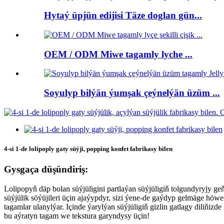
Hytaý üpjün edijisi Täze doglan gün...
OEM / ODM Miwe tagamly lyche ...
Soyulyp bilýän ýumşak çeýnelýän üzüm ...
4-si 1-de lolipoply gaty süýji, popping konfet fabrikasy bilen
Gysgaça düşündiriş:
Lolipopyň däp bolan süýjüligini partlaýan süýjüligiň tolgundyryjy ge
süýjülik söýüjileri üçin ajaýypdyr, sizi ýene-de gaýdyp gelmäge höwes
tagamlar ulanylýar. Içinde ýarylýan süýjüligiň gizlin gatlagy diliňiz
bu aýratyn tagam we tekstura garyndysy üçin!