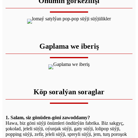
Önümiň görkezilişi
Gaplama we iberiş
Köp soralýan soraglar
1. Salam, siz gönüden-göni zawoddamy?
Hawa, biz göni süýji önümleri öndürýän fabrika. Biz sakgyç,
şokolad, jeleli süýji, oýunjak süýji, gaty süýji, lolipop süýji,
popping süýji, zefir, jeleli süýji, spreyli süýji, jem, turş poroşok