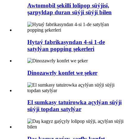
Awtomobil şekilli lolipop süýjisi,
şarpyldap duran süýji süýji bilen
Hytaý fabrikasyndan 4-si 1-de
satylýan popping şekerleri
Dinozawrly konfet we şeker
El sumkasy tatuirowka açylýan süýji
süýji topdan satylýar
Daş kagyz gaýçy, şarfly konfet...