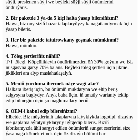
süýji, preslenen süýji we beýleki süýji süýji önümlerini
öndürýäris.
2. Bir paketde 3 ýa-da 5 kiçi halta ýasap bilersiňizmi?
Hawa, biz ony siziň bazar talaplaryňyzy kanagatlandyrmak üçin
ýasap bileris.
3. Her bir paketde tatuirowkany goşmak mümkinmi?
Hawa, mümkin.
4. Töleg şertleriňiz nähili?
T/T tölegi. Köpçülikleýin öndürilmezden öň 30% goýum we BL
nusgasyna garşy 70% balans. Beýleki töleg şertleri üçin jikme-
jiklikleri ara alyp maslahatlaşalyň.
5. Meniň ýurduma ibermek näçe wagt alar?
Halkara iberiş üçin, bu önümiň mukdaryna we eltip beriş
salgysyna baglydyr. Anyk baha üçin, iň amatly warianty teklip
edip bilmegim üçin şu maglumatlary beriň.
6. OEM-i kabul edip bilersiňizmi?
Elbetde. Biz müşderiniň talaplaryna laýyklykda logotipi, dizaýny
we gaplama aýratynlyklaryny üýtgedip bileris. Biziň
fabrikamyzda ähli sargyt edilen önümleriň sungat eserlerini size
ýasamaga kömek etmek üçin öz dizaýn bölümi bar.