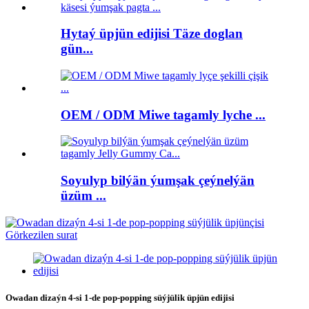
Hytaý üpjün edijisi Täze doglan
gün...
OEM / ODM Miwe tagamly lyche ...
Soyulyp bilýän ýumşak çeýnelýän
üzüm ...
Owadan dizaýn 4-si 1-de pop-popping süýjülik üpjün edijisi