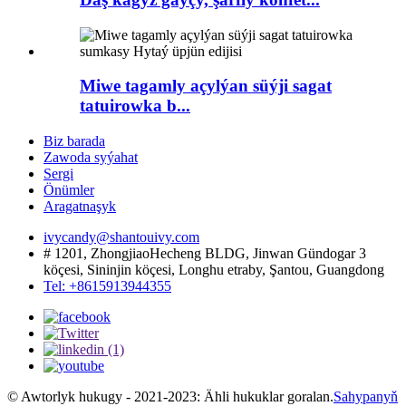
Miwe tagamly açylýan süýji sagat
tatuirowka b...
Biz barada
Zawoda syýahat
Sergi
Önümler
Aragatnaşyk
ivycandy@shantouivy.com
# 1201, ZhongjiaoHecheng BLDG, Jinwan Gündogar 3
köçesi, Sininjin köçesi, Longhu etraby, Şantou, Guangdong
Tel: +8615913944355
© Awtorlyk hukugy - 2021-2023: Ähli hukuklar goralan.
Sahypanyň