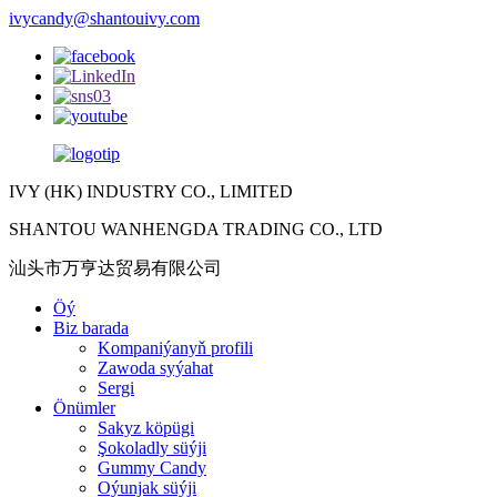
ivycandy@shantouivy.com
IVY (HK) INDUSTRY CO., LIMITED
SHANTOU WANHENGDA TRADING CO., LTD
汕头市万亨达贸易有限公司
Öý
Biz barada
Kompaniýanyň profili
Zawoda syýahat
Sergi
Önümler
Sakyz köpügi
Şokoladly süýji
Gummy Candy
Oýunjak süýji