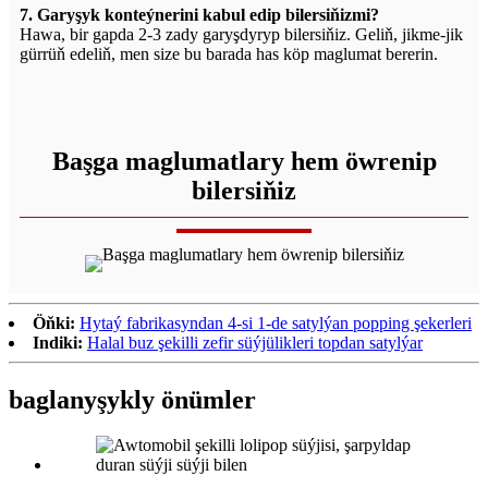
7. Garyşyk konteýnerini kabul edip bilersiňizmi?
Hawa, bir gapda 2-3 zady garyşdyryp bilersiňiz. Geliň, jikme-jik
gürrüň edeliň, men size bu barada has köp maglumat bererin.
Başga maglumatlary hem öwrenip
bilersiňiz
Öňki:
Hytaý fabrikasyndan 4-si 1-de satylýan popping şekerleri
Indiki:
Halal buz şekilli zefir süýjülikleri topdan satylýar
baglanyşykly önümler