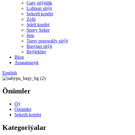
Gaty süýjülik
Lolipop süýji
Şekerli konfet
Zefir
Jeleli konfet
Sprey Şeker
Jem
Turşy poroşokly süýji
Basylan süýji
Beýlekiler
Blog
Aragatnaşyk
English
Önümler
Öý
Önümler
Şekerli konfet
Kategoriýalar