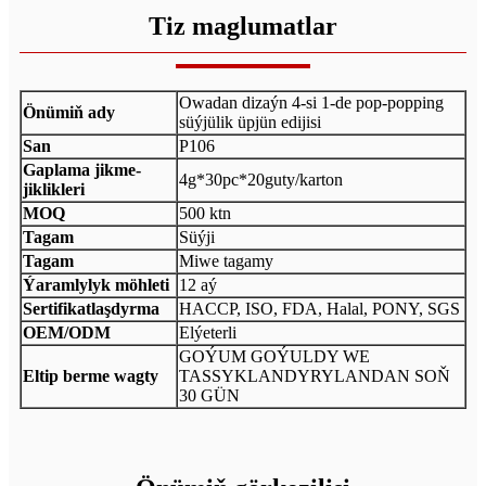
Tiz maglumatlar
Owadan dizaýn 4-si 1-de pop-popping
Önümiň ady
süýjülik üpjün edijisi
San
P106
Gaplama jikme-
4g*30pc*20guty/karton
jiklikleri
MOQ
500 ktn
Tagam
Süýji
Tagam
Miwe tagamy
Ýaramlylyk möhleti
12 aý
Sertifikatlaşdyrma
HACCP, ISO, FDA, Halal, PONY, SGS
OEM/ODM
Elýeterli
GOÝUM GOÝULDY WE
Eltip berme wagty
TASSYKLANDYRYLANDAN SOŇ
30 GÜN