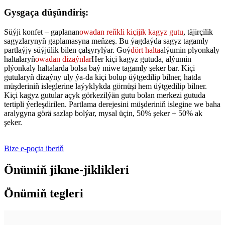
Gysgaça düşündiriş:
Süýji konfet – gaplanan
owadan reňkli kiçijik kagyz gutu
, täjirçilik
sagyzlarynyň gaplamasyna meňzeş. Bu ýagdaýda sagyz tagamly
partlaýjy süýjülik bilen çalşyrylýar. Goý
dört halta
alýumin plyonkaly
haltalaryň
owadan dizaýnlar
Her kiçi kagyz gutuda, alýumin
plýonkaly haltalarda bolsa baý miwe tagamly şeker bar. Kiçi
gutularyň dizaýny uly ýa-da kiçi bolup üýtgedilip bilner, hatda
müşderiniň isleglerine laýyklykda görnüşi hem üýtgedilip bilner.
Kiçi kagyz gutular açyk görkezilýän gutu bolan merkezi gutuda
tertipli ýerleşdirilen. Partlama derejesini müşderiniň islegine we baha
aralygyna görä sazlap bolýar, mysal üçin, 50% şeker + 50% ak
şeker.
Bize e-poçta iberiň
Önümiň jikme-jiklikleri
Önümiň tegleri