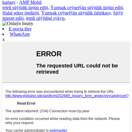
kartasy
-
AMP Mobil
jeleli süýjülik üpjün ediji
,
Ýumşak çeýnelýän süýjülik üpjün ediji
,
Halal şeker öndüriji
,
Ýumşak çeýnelýän süýjülik fabrikasy
,
Süýji
import ediji
,
jemli süýjüligi sykyp
,
E-poçta iber
WhatsApp
x