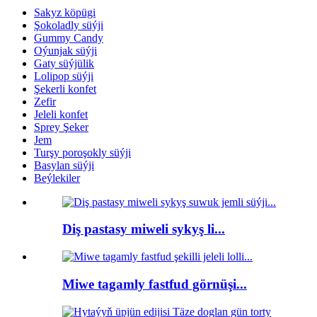
Sakyz köpügi
Şokoladly süýji
Gummy Candy
Oýunjak süýji
Gaty süýjülik
Lolipop süýji
Şekerli konfet
Zefir
Jeleli konfet
Sprey Şeker
Jem
Turşy poroşokly süýji
Basylan süýji
Beýlekiler
Diş pastasy miweli sykyş li...
Miwe tagamly fastfud görnüşi...