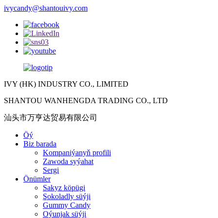
ivycandy@shantouivy.com
IVY (HK) INDUSTRY CO., LIMITED
SHANTOU WANHENGDA TRADING CO., LTD
汕头市万亨达贸易有限公司
Öý
Biz barada
Kompaniýanyň profili
Zawoda syýahat
Sergi
Önümler
Sakyz köpügi
Şokoladly süýji
Gummy Candy
Oýunjak süýji