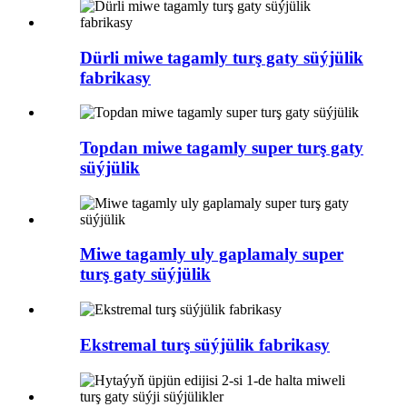
Dürli miwe tagamly turş gaty süýjülik
fabrikasy
Topdan miwe tagamly super turş gaty
süýjülik
Miwe tagamly uly gaplamaly super
turş gaty süýjülik
Ekstremal turş süýjülik fabrikasy