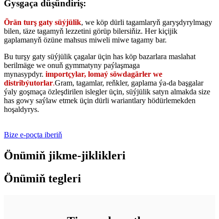
Gysgaça düşündiriş:
Örän turş gaty süýjülik
, we köp dürli tagamlaryň garyşdyrylmagy
bilen, täze tagamyň lezzetini görüp bilersiňiz. Her kiçijik
gaplamanyň özüne mahsus miweli miwe tagamy bar.
Bu turşy gaty süýjülik çagalar üçin has köp bazarlara maslahat
berilmäge we onuň gymmatyny paýlaşmaga
mynasypdyr.
importçylar, lomaý söwdagärler we
distribýutorlar
.
Gram, tagamlar, reňkler, gaplama ýa-da başgalar
ýaly goşmaça özleşdirilen islegler üçin, süýjülik satyn almakda size
has gowy saýlaw etmek üçin dürli wariantlary hödürlemekden
hoşaldyrys.
Bize e-poçta iberiň
Önümiň jikme-jiklikleri
Önümiň tegleri