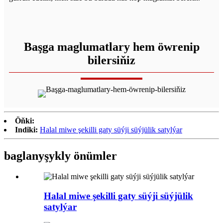
Başga maglumatlary hem öwrenip
bilersiňiz
Öňki:
Indiki:
Halal miwe şekilli gaty süýji süýjülik satylýar
baglanyşykly önümler
Halal miwe şekilli gaty süýji süýjülik
satylýar