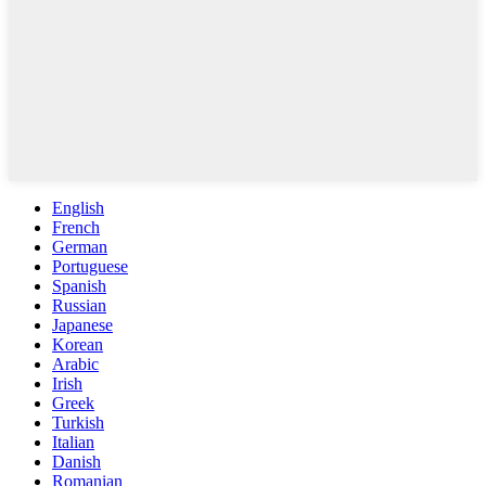
English
French
German
Portuguese
Spanish
Russian
Japanese
Korean
Arabic
Irish
Greek
Turkish
Italian
Danish
Romanian