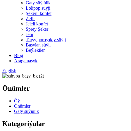
Gaty süýjülik
Lolipop süýji
Şekerli konfet
Zefir
Jeleli konfet
Sprey Şeker
Jem
Turşy poroşokly süýji
Basylan süýji
Beýlekiler
Blog
Aragatnaşyk
English
Önümler
Öý
Önümler
Gaty süýjülik
Kategoriýalar