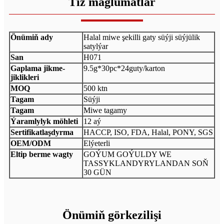
Tiz maglumatlar
Önümiň ady
Halal miwe şekilli gaty süýji süýjülik
satylýar
San
H071
Gaplama jikme-
9.5g*30pc*24guty/karton
jiklikleri
MOQ
500 ktn
Tagam
Süýji
Tagam
Miwe tagamy
Ýaramlylyk möhleti
12 aý
Sertifikatlaşdyrma
HACCP, ISO, FDA, Halal, PONY, SGS
OEM/ODM
Elýeterli
Eltip berme wagty
GOÝUM GOÝULDY WE
TASSYKLANDYRYLANDAN SOŇ
30 GÜN
Önümiň görkezilişi