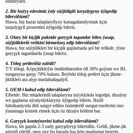
öndürýäris.
2. Biz haýyş edenimiz ýaly süýjüligiň turşulygyny üýtgedip
bilersiňizmi?
Hawa, biz bazar talaplaryňyzy kanagatlandyrmak üçin
turşulygyň prosentini üýtgedip bileris.
3. Olary bir kiçijik paketde garyşyk tagamlar bilen ýasap,
süýjülikleriň reňkini birmeňzeş edip bilersiňizmi?
Hawa, biz süýjülikleri bir kiçijik gaplamada şol bir reňkde, ýöne
garyşyk tagamlarda ýasap bileris.
4. Töleg şertleriňiz nähili?
T/T tölegi. Köpçülikleýin öndürilmezden öň 30% goýum we BL
nusgasyna garşy 70% balans. Beýleki töleg şertleri üçin jikme-
jiklikleri ara alyp maslahatlaşalyň.
5. OEM-i kabul edip bilersiňizmi?
Elbetde. Biz müşderiniň talaplaryna laýyklykda logotipi, dizaýny
we gaplama aýratynlyklaryny üýtgedip bileris. Biziň
fabrikamyzda ähli sargyt edilen önümleriň sungat eserlerini size
ýasamaga kömek etmek üçin öz dizaýn bölümi bar.
6. Garyşyk konteýnerini kabul edip bilersiňizmi?
Hawa, bir gapda 2-3 zady garyşdyryp bilersiňiz. Geliň, jikme-jik
gürrüň edeliň, men size bu barada has köp maglumat bererin.