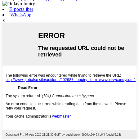
E-poçta iber
WhatsApp
x