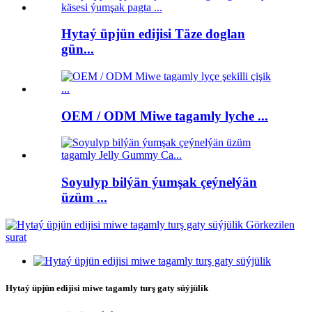
Hytaý üpjün edijisi Täze doglan
gün...
OEM / ODM Miwe tagamly lyche ...
Soyulyp bilýän ýumşak çeýnelýän
üzüm ...
Hytaý üpjün edijisi miwe tagamly turş gaty süýjülik