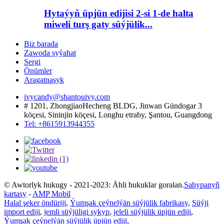
Hytaýyň üpjün edijisi 2-si 1-de halta
miweli turş gaty süýjülik...
Biz barada
Zawoda syýahat
Sergi
Önümler
Aragatnaşyk
ivycandy@shantouivy.com
# 1201, ZhongjiaoHecheng BLDG, Jinwan Gündogar 3
köçesi, Sininjin köçesi, Longhu etraby, Şantou, Guangdong
Tel: +8615913944355
© Awtorlyk hukugy - 2021-2023: Ähli hukuklar goralan.
Sahypanyň
kartasy
-
AMP Mobil
Halal şeker öndüriji
,
Ýumşak çeýnelýän süýjülik fabrikasy
,
Süýji
import ediji
,
jemli süýjüligi sykyp
,
jeleli süýjülik üpjün ediji
,
Ýumşak çeýnelýän süýjülik üpjün ediji
,