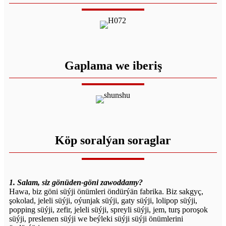
Gaplama we iberiş
Köp soralýan soraglar
1. Salam, siz gönüden-göni zawoddamy?
Hawa, biz göni süýji önümleri öndürýän fabrika. Biz sakgyç,
şokolad, jeleli süýji, oýunjak süýji, gaty süýji, lolipop süýji,
popping süýji, zefir, jeleli süýji, spreyli süýji, jem, turş poroşok
süýji, preslenen süýji we beýleki süýji süýji önümlerini