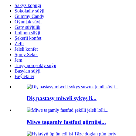
Sakyz köpügi
Şokoladly süýji
Gummy Candy
Oýunjak süýji
Gaty süýjülik
Lolipop süýji
Şekerli konfet
Zefir
Jeleli konfet
Sprey Şeker
Jem
Turşy poroşokly süýji
Basylan süýji
Beýlekiler
Diş pastasy miweli sykyş li...
Miwe tagamly fastfud görnüşi...