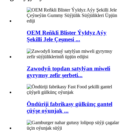
OEM Reňkli Blister Ýyldyz Aýy
Şekilli Jele Çeşmesi ...
Zawodyň topdan satylýan miweli
gyrymsy zefir şerbeti...
Öndüriji fabrikasy gülkünç gantel
çüýşe oýunjak ...