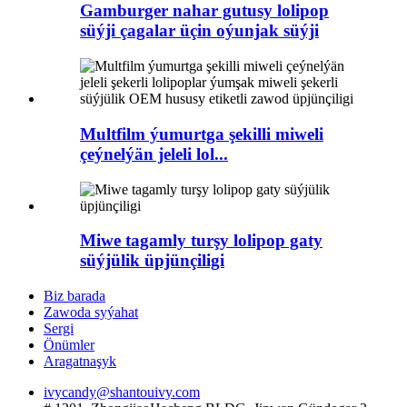
Gamburger nahar gutusy lolipop
süýji çagalar üçin oýunjak süýji
Multfilm ýumurtga şekilli miweli
çeýnelýän jeleli lol...
Miwe tagamly turşy lolipop gaty
süýjülik üpjünçiligi
Biz barada
Zawoda syýahat
Sergi
Önümler
Aragatnaşyk
ivycandy@shantouivy.com