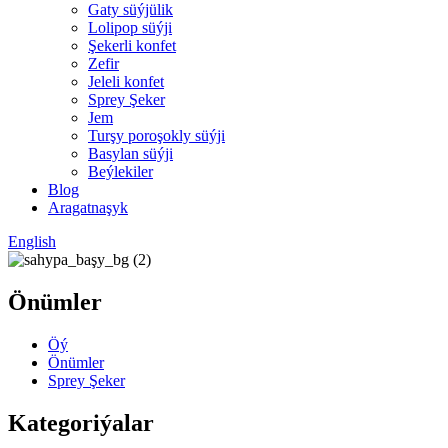
Gaty süýjülik
Lolipop süýji
Şekerli konfet
Zefir
Jeleli konfet
Sprey Şeker
Jem
Turşy poroşokly süýji
Basylan süýji
Beýlekiler
Blog
Aragatnaşyk
English
Önümler
Öý
Önümler
Sprey Şeker
Kategoriýalar