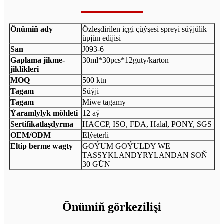
Önümiň ady
Özleşdirilen içgi çüýşesi spreyi süýjülik
üpjün edijisi
San
J093-6
Gaplama jikme-
30ml*30pcs*12guty/karton
jiklikleri
MOQ
500 ktn
Tagam
Süýji
Tagam
Miwe tagamy
Ýaramlylyk möhleti
12 aý
Sertifikatlaşdyrma
HACCP, ISO, FDA, Halal, PONY, SGS
OEM/ODM
Elýeterli
Eltip berme wagty
GOÝUM GOÝULDY WE
TASSYKLANDYRYLANDAN SOŇ
30 GÜN
Önümiň görkezilişi