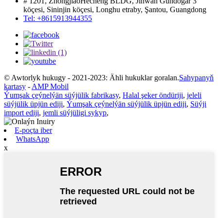
# 1201, ZhongjiaoHecheng BLDG, Jinwan Gündogar 3
köçesi, Sininjin köçesi, Longhu etraby, Şantou, Guangdong
Tel: +8615913944355
© Awtorlyk hukugy - 2021-2023: Ähli hukuklar goralan.
Sahypanyň
kartasy
-
AMP Mobil
Ýumşak çeýnelýän süýjülik fabrikasy
,
Halal şeker öndüriji
,
jeleli
süýjülik üpjün ediji
,
Ýumşak çeýnelýän süýjülik üpjün ediji
,
Süýji
import ediji
,
jemli süýjüligi sykyp
,
E-poçta iber
WhatsApp
x