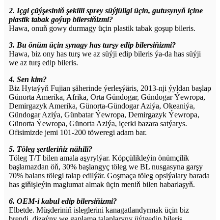
2. Içgi çüýşesiniň şekilli sprey süýjüligi üçin, gutusynyň içine
plastik tabak goýup bilersiňizmi?
Hawa, onuň gowy durmagy üçin plastik tabak goşup bileris.
3. Bu önüm üçin synagy has turşy edip bilersiňizmi?
Hawa, biz ony has turş we az süýji edip bileris ýa-da has süýji
we az turş edip bileris.
4. Sen kim?
Biz Hytaýyň Fujian şäherinde ýerleşýäris, 2013-nji ýyldan başlap
Günorta Amerika, Afrika, Orta Gündogar, Gündogar Ýewropa,
Demirgazyk Amerika, Günorta-Gündogar Aziýa, Okeaniýa,
Gündogar Aziýa, Günbatar Ýewropa, Demirgazyk Ýewropa,
Günorta Ýewropa, Günorta Aziýa, içerki bazara satýarys.
Ofisimizde jemi 101-200 töweregi adam bar.
5. Töleg şertleriňiz nähili?
Töleg T/T bilen amala aşyrylýar. Köpçülikleýin önümçilik
başlamazdan öň, 30% başlangyç töleg we BL nusgasyna garşy
70% balans tölegi talap edilýär. Goşmaça töleg opsiýalary barada
has giňişleýin maglumat almak üçin meniň bilen habarlaşyň.
6. OEM-i kabul edip bilersiňizmi?
Elbetde. Müşderiniň isleglerini kanagatlandyrmak üçin biz
brendi, dizaýny we gaplama talaplaryny üýtgedip bileris.