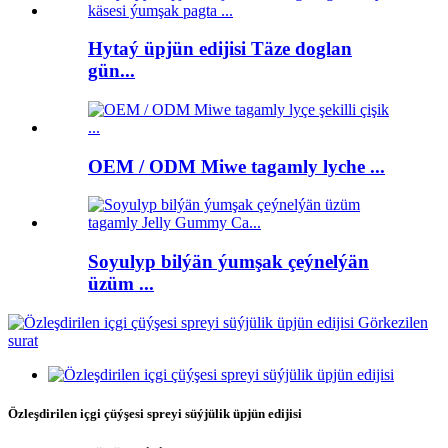
Hytaý üpjün edijisi Täze doglan
gün...
OEM / ODM Miwe tagamly lyche ...
Soyulyp bilýän ýumşak çeýnelýän
üzüm ...
Özleşdirilen içgi çüýşesi spreyi süýjülik üpjün edijisi