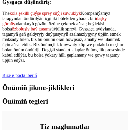
Gysgaça düşündiriş:
The
kola şekilli çüýşe sprey süýji suwuklyk
Kompaniýamyz
tarapyndan öndürilýän içgi iki bölekden ybarat: biri
daşky
görnüş
adamlaryň gözüni özüne çekmek aňsat; beýlekisi
bolsa
özboluşly baý tagam
süýjülik spreýi. Gysgaça aýdylanda,
tagamyň geň galdyryjy duýgusynyň azalmazlygyny üpjün etmek
maksady bilen, biz bu önümi örän howpsuz, amatly we ulanmak
üçin aňsat etdik. Biz önümçilik kuwwaty köp we pudakda meşhur
bolan önüm öndüriji. Degişli standart talaplar önümçilik prosesinde
kabul edilýär, bu bolsa ýokary hilli gaplamany we gowy tagamy
üpjün edýär.
Bize e-poçta iberiň
Önümiň jikme-jiklikleri
Önümiň tegleri
Tiz maglumatlar