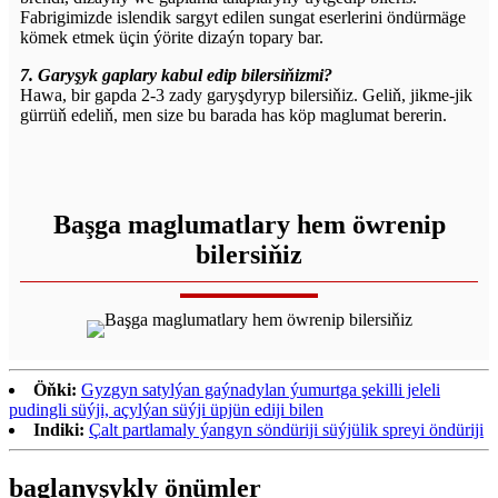
Fabrigimizde islendik sargyt edilen sungat eserlerini öndürmäge
kömek etmek üçin ýörite dizaýn topary bar.
7. Garyşyk gaplary kabul edip bilersiňizmi?
Hawa, bir gapda 2-3 zady garyşdyryp bilersiňiz. Geliň, jikme-jik
gürrüň edeliň, men size bu barada has köp maglumat bererin.
Başga maglumatlary hem öwrenip
bilersiňiz
Öňki:
Gyzgyn satylýan gaýnadylan ýumurtga şekilli jeleli
pudingli süýji, açylýan süýji üpjün ediji bilen
Indiki:
Çalt partlamaly ýangyn söndüriji süýjülik spreyi öndüriji
baglanyşykly önümler