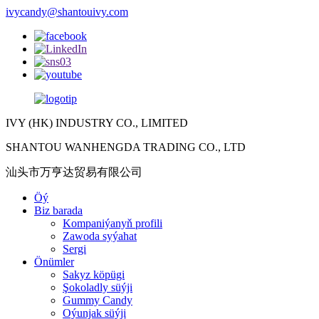
ivycandy@shantouivy.com
IVY (HK) INDUSTRY CO., LIMITED
SHANTOU WANHENGDA TRADING CO., LTD
汕头市万亨达贸易有限公司
Öý
Biz barada
Kompaniýanyň profili
Zawoda syýahat
Sergi
Önümler
Sakyz köpügi
Şokoladly süýji
Gummy Candy
Oýunjak süýji