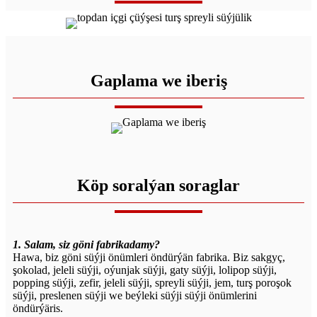
Gaplama we iberiş
Köp soralýan soraglar
1. Salam, siz göni fabrikadamy?
Hawa, biz göni süýji önümleri öndürýän fabrika. Biz sakgyç,
şokolad, jeleli süýji, oýunjak süýji, gaty süýji, lolipop süýji,
popping süýji, zefir, jeleli süýji, spreyli süýji, jem, turş poroşok
süýji, preslenen süýji we beýleki süýji süýji önümlerini
öndürýäris.