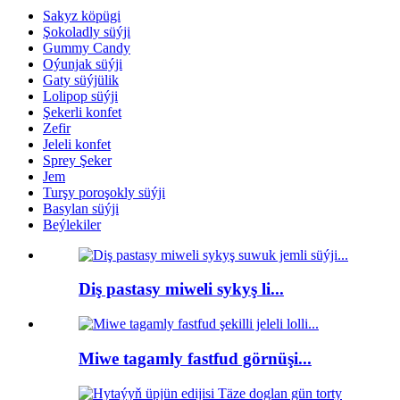
Sakyz köpügi
Şokoladly süýji
Gummy Candy
Oýunjak süýji
Gaty süýjülik
Lolipop süýji
Şekerli konfet
Zefir
Jeleli konfet
Sprey Şeker
Jem
Turşy poroşokly süýji
Basylan süýji
Beýlekiler
Diş pastasy miweli sykyş li...
Miwe tagamly fastfud görnüşi...