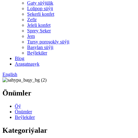
Gaty süýjülik
Lolipop süýji
Şekerli konfet
Zefir
Jeleli konfet
Sprey Şeker
Jem
Turşy poroşokly süýji
Basylan süýji
Beýlekiler
Blog
Aragatnaşyk
English
Önümler
Öý
Önümler
Beýlekiler
Kategoriýalar