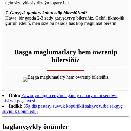
üçin size yhlasly dizaýn topary bar.
7. Garyşyk gaplary kabul edip bilersiňizmi?
Hawa, bir gapda 2-3 zady garyşdyryp bilersiňiz. Geliň, jikme-jik
gürrüň edeliň, men size bu barada has köp maglumat bererin.
Başga maglumatlary hem öwrenip
bilersiňiz
Öňki:
Zawodyň üpjün edýän tagamly nahary mini sendwiç
biskwit peçenýesi
Indiki:
35g diş pastasy suwuk köpürjikli sakgyç turba sakgyç
süýjülik üpjün ediji
baglanyşykly önümler