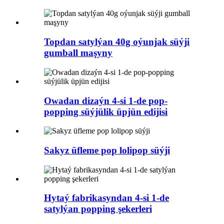
Topdan satylýan 40g oýunjak süýji
gumball maşyny
Owadan dizaýn 4-si 1-de pop-
popping süýjülik üpjün edijisi
Sakyz üfleme pop lolipop süýji
Hytaý fabrikasyndan 4-si 1-de
satylýan popping şekerleri