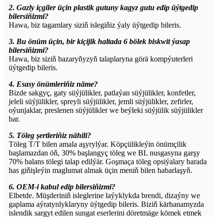
2. Gazly içgiler üçin plastik gutuny kagyz gutu edip üýtgedip
bilersiňizmi?
Hawa, biz tagamlary siziň islegiňiz ýaly üýtgedip bileris.
3. Bu önüm üçin, bir kiçijik haltada 6 bölek biskwit ýasap
bilersiňizmi?
Hawa, biz siziň bazaryňyzyň talaplaryna görä kompýuterleri
üýtgedip bileris.
4. Esasy önümleriňiz näme?
Bizde sakgyç, gaty süýjülikler, patlaýan süýjülikler, konfetler,
jeleli süýjülikler, spreyli süýjülikler, jemli süýjülikler, zefirler,
oýunjaklar, preslenen süýjülikler we beýleki süýjülik süýjülikler
bar.
5. Töleg şertleriňiz nähili?
Töleg T/T bilen amala aşyrylýar. Köpçülikleýin önümçilik
başlamazdan öň, 30% başlangyç töleg we BL nusgasyna garşy
70% balans tölegi talap edilýär. Goşmaça töleg opsiýalary barada
has giňişleýin maglumat almak üçin meniň bilen habarlaşyň.
6. OEM-i kabul edip bilersiňizmi?
Elbetde. Müşderiniň isleglerine laýyklykda brendi, dizaýny we
gaplama aýratynlyklaryny üýtgedip bileris. Biziň kärhanamyzda
islendik sargyt edilen sungat eserlerini döretmäge kömek etmek