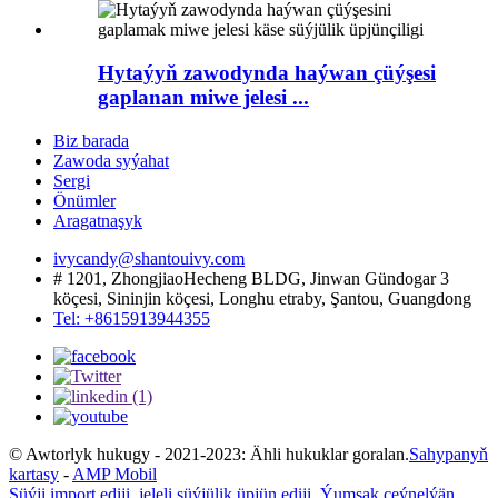
Hytaýyň zawodynda haýwan çüýşesi
gaplanan miwe jelesi ...
Biz barada
Zawoda syýahat
Sergi
Önümler
Aragatnaşyk
ivycandy@shantouivy.com
# 1201, ZhongjiaoHecheng BLDG, Jinwan Gündogar 3
köçesi, Sininjin köçesi, Longhu etraby, Şantou, Guangdong
Tel: +8615913944355
© Awtorlyk hukugy - 2021-2023: Ähli hukuklar goralan.
Sahypanyň
kartasy
-
AMP Mobil
Süýji import ediji
,
jeleli süýjülik üpjün ediji
,
Ýumşak çeýnelýän