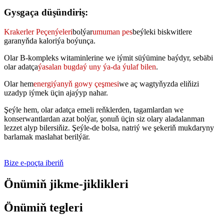
Gysgaça düşündiriş:
Krakerler Peçenýeleri
bolýar
umuman pes
beýleki biskwitlere
garanyňda kaloriýa boýunça.
Olar B-kompleks witaminlerine we iýmit süýümine baýdyr, sebäbi
olar adatça
ýasalan
bugdaý uny ýa-da ýulaf bilen
.
Olar hem
energiýanyň gowy çeşmesi
we aç wagtyňyzda eliňizi
uzadyp iýmek üçin ajaýyp nahar.
Şeýle hem, olar adatça emeli reňklerden, tagamlardan we
konserwantlardan azat bolýar, şonuň üçin siz olary aladalanman
lezzet alyp bilersiňiz. Şeýle-de bolsa, natriý we şekeriň mukdaryny
barlamak maslahat berilýär.
Bize e-poçta iberiň
Önümiň jikme-jiklikleri
Önümiň tegleri