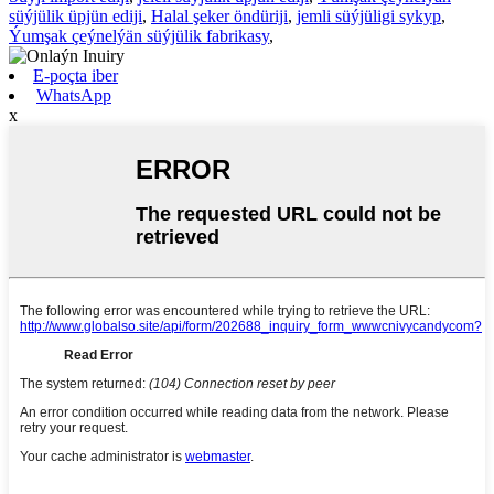
süýjülik üpjün ediji
,
Halal şeker öndüriji
,
jemli süýjüligi sykyp
,
Ýumşak çeýnelýän süýjülik fabrikasy
,
E-poçta iber
WhatsApp
x