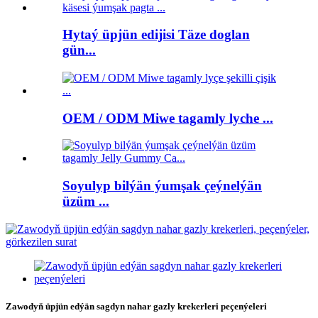
Hytaý üpjün edijisi Täze doglan
gün...
OEM / ODM Miwe tagamly lyche ...
Soyulyp bilýän ýumşak çeýnelýän
üzüm ...
Zawodyň üpjün edýän sagdyn nahar gazly krekerleri peçenýeleri