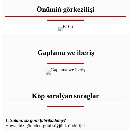
Önümiň görkezilişi
Gaplama we iberiş
Köp soralýan soraglar
1. Salam, siz göni fabrikadamy?
Hawa, biz gönüden-göni süýjülik öndürijisi.