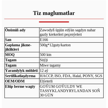
Tiz maglumatlar
Önümiň ady
Zawodyň üpjün edýän sagdyn nahar
gazly krekerleri peçenýeleri
San
E166
Gaplama jikme-
500g*12guty/karton
jiklikleri
MOQ
500 ktn
Tagam
Süýji
Tagam
Miwe tagamy
Ýaramlylyk möhleti
12 aý
Sertifikatlaşdyrma
HACCP, ISO, FDA, Halal, PONY, SGS
OEM/ODM
Elýeterli
Eltip berme wagty
GOÝUM GOÝULDY WE
TASSYKLANDYRYLANDAN SOŇ
30 GÜN