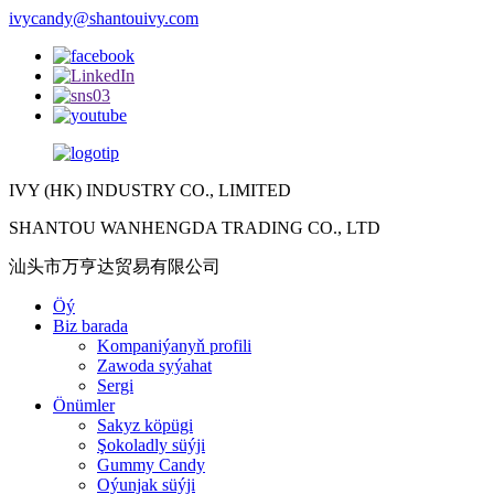
ivycandy@shantouivy.com
IVY (HK) INDUSTRY CO., LIMITED
SHANTOU WANHENGDA TRADING CO., LTD
汕头市万亨达贸易有限公司
Öý
Biz barada
Kompaniýanyň profili
Zawoda syýahat
Sergi
Önümler
Sakyz köpügi
Şokoladly süýji
Gummy Candy
Oýunjak süýji