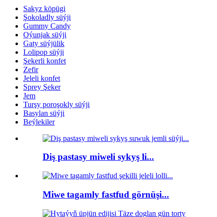
Sakyz köpügi
Şokoladly süýji
Gummy Candy
Oýunjak süýji
Gaty süýjülik
Lolipop süýji
Şekerli konfet
Zefir
Jeleli konfet
Sprey Şeker
Jem
Turşy poroşokly süýji
Basylan süýji
Beýlekiler
Diş pastasy miweli sykyş li...
Miwe tagamly fastfud görnüşi...